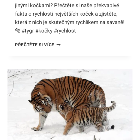
jinými kočkami? Přečtěte si naše překvapivé
fakta o rychlosti největších koček a zjistěte,
která z nich je skutečným rychlíkem na savaně!
🐅 #tygr #kočky #rychlost
JAK
PŘEČTĚTE SI VÍCE
JE
TYGR
RYCHLÝ?
PŘEKVAPIVÉ
FAKTA
O
RYCHLOSTI
NEJVĚTŠÍCH
KOČEK!