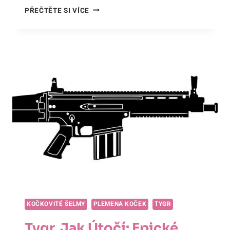
JAK
PŘEČTĚTE SI VÍCE
ČŮRÁ
TYGR?
ODPOVĚĎ
NA
OTÁZKU,
KTEROU
JSTE
SI
NIKDY
NEKLADLI!
KOČKOVITÉ ŠELMY
PLEMENA KOČEK
TYGR
Tygr, Jak Útočí: Epické