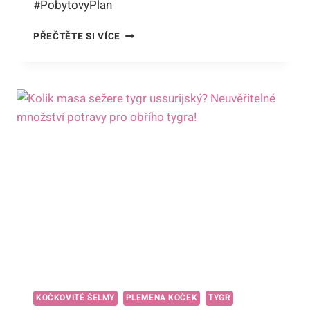
#PobytovyPlan
DO
PŘEČTĚTE SI VÍCE
KOLIKA
LET
ZŮSTANOU
TYGŘI
V
ZOO
HLUBOKÁ?
ODKRYJTE
JEJICH
POBYTOVÝ
PLÁN!
KOČKOVITÉ ŠELMY
PLEMENA KOČEK
TYGR