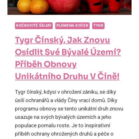
KOČKOVITÉ ŠELMY
PLEMENA KOČEK
TYGR
Tygr Čínský, Jak Znovu
Osídlit Své Bývalé Území?
Příběh Obnovy
Unikátního Druhu V Číně!
Tygr čínský, kdysi v ohrožení zániku, se díky
úsilí ochranářů a vlády Číny vrací domů. Díky
programu obnovy se tento unikátní druh znovu
usazuje na svých bývalých územích a jeho
populace pomalu roste. Je to inspirativní
příběh ochrany ohrožených druhů a péče o