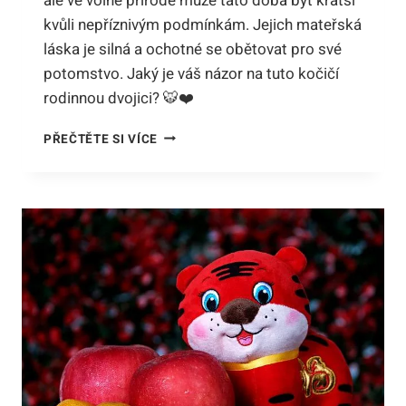
ale ve volné přírodě může tato doba být kratší
kvůli nepříznivým podmínkám. Jejich mateřská
láska je silná a ochotné se obětovat pro své
potomstvo. Jaký je váš názor na tuto kočičí
rodinnou dvojici? 🐯❤️
JAK
PŘEČTĚTE SI VÍCE
DLOUHO
VYCHOVÁVÁ
TYGR
MLÁĎATA?
PŘÍBĚH
MATEŘSKÉ
LÁSKY
MEZI
KOČIČÍMI
RODIČI!