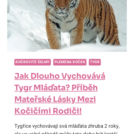
KOČKOVITÉ ŠELMY
PLEMENA KOČEK
TYGR
Jak Dlouho Vychovává
Tygr Mláďata? Příběh
Mateřské Lásky Mezi
Kočičími Rodiči!
Tygřice vychovávají svá mláďata zhruba 2 roky,