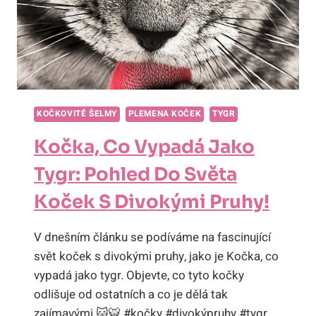
KOČKOVITÉ ŠELMY
PLEMENA KOČEK
TYGR
Kočka, Co Vypadá Jako
Tygr: Pohled Do Světa
Koček S Divokými Pruhy!
V dnešním článku se podíváme na fascinující
svět koček s divokými pruhy, jako je Kočka, co
vypadá jako tygr. Objevte, co tyto kočky
odlišuje od ostatních a co je dělá tak
zajímavými.🐱🐯 #kočky #divokýpruhy #tygr