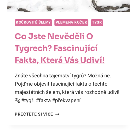
KOČKOVITÉ ŠELMY
PLEMENA KOČEK
TYGR
Co Jste Nevěděli O
Tygrech? Fascinující
Fakta, Která Vás Udiví!
Znáte všechna tajemství tygrů? Možná ne.
Pojďme objevit fascinující fakta o těchto
majestátních šelem, která vás rozhodně udiví!
🐅 #tygři #fakta #překvapení
CO
PŘEČTĚTE SI VÍCE
JSTE
NEVĚDĚLI
O