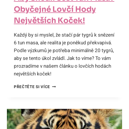
Obyčejné Lovčí Hody
Největších Koček!
Každý by si myslel, že stačí pár tygrů k snězení
6 tun masa, ale realita je poněkud překvapivá.
Podle výzkumů je potřeba minimálně 20 tygrů,
aby se tento úkol zvládl. Jak to víme? To vám
prozradíme v našem článku o lovčích hodách
největších koček!
KOLIK
PŘEČTĚTE SI VÍCE
TYGRŮ
JE
POTŘEBA,
ABY
SNĚDLI
ŠEST
TUN