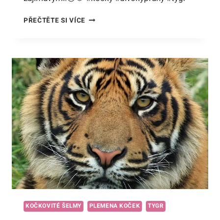
KOČKA,
PŘEČTĚTE SI VÍCE
CO
VYPADÁ
JAKO
TYGR:
POHLED
DO
SVĚTA
KOČEK
S
DIVOKÝMI
PRUHY!
KOČKOVITÉ ŠELMY
PLEMENA KOČEK
TYGR