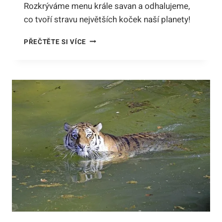
Rozkrýváme menu krále savan a odhalujeme,
co tvoří stravu největších koček naší planety!
CO
PŘEČTĚTE SI VÍCE
JÍ
TYGR?
MENU
KRÁLE
SAVAN:
TAJEMSTVÍ
STRAVY
NEJVĚTŠÍCH
KOČEK!