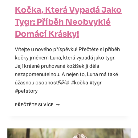
Kočka, Která Vypadá Jako
Tygr: Příběh Neobvyklé
Domácí Krásky!
Vítejte u nového příspěvku! Přečtěte si příběh
kočky jménem Luna, která vypadá jako tygr.
Její krásné pruhované kožíšek ji dělá
nezapomenutelnou. A nejen to, Luna má také
úžasnou osobnost!🐯🐱 #kočka #tygr
#petstory
KOČKA,
PŘEČTĚTE SI VÍCE
KTERÁ
VYPADÁ
JAKO
TYGR:
PŘÍBĚH