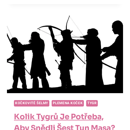
CESTA
DO
SRDCE
INDICKÝCH
PRALESŮ
S
KRÁLEM
DŽUNGLE!
KOČKOVITÉ ŠELMY
PLEMENA KOČEK
TYGR
Kolik Tygrů Je Potřeba,
Aby Snědli Šest Tun Masa?