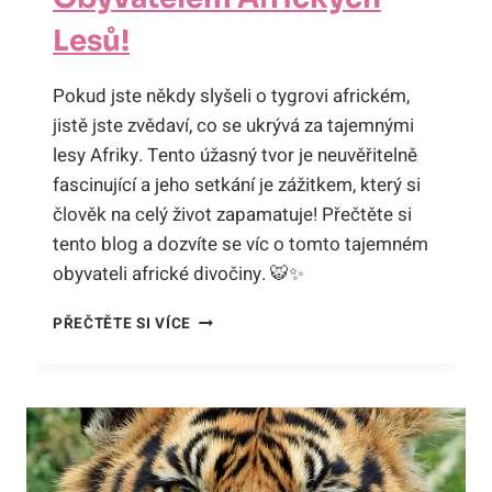
Lesů!
Pokud jste někdy slyšeli o tygrovi africkém,
jistě jste zvědaví, co se ukrývá za tajemnými
lesy Afriky. Tento úžasný tvor je neuvěřitelně
fascinující a jeho setkání je zážitkem, který si
člověk na celý život zapamatuje! Přečtěte si
tento blog a dozvíte se víc o tomto tajemném
obyvateli africké divočiny. 🐯✨
TYGR
PŘEČTĚTE SI VÍCE
AFRICKÝ:
TAJEMSTVÍ
SETKÁNÍ
S
NEOBVYKLÝM
OBYVATELEM
AFRICKÝCH