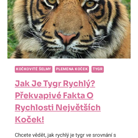
LESŮ!
KOČKOVITÉ ŠELMY
PLEMENA KOČEK
TYGR
Jak Je Tygr Rychlý?
Překvapivé Fakta O
Rychlosti Největších
Koček!
Chcete vědět, jak rychlý je tygr ve srovnání s