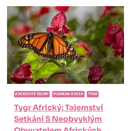
SE
DOŽÍVAJÍ
TYGŘI?
ZAJÍMAVÁ
FAKTA
O
DÉLCE
ŽIVOTA
KRÁLŮ
DŽUNGLE!
KOČKOVITÉ ŠELMY
PLEMENA KOČEK
TYGR
Tygr Africký: Tajemství
Setkání S Neobvyklým
Obyvatelem Afrických