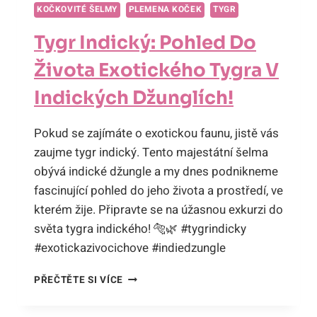
KOČKOVITÉ ŠELMY
PLEMENA KOČEK
TYGR
Tygr Indický: Pohled Do
Života Exotického Tygra V
Indických Džunglích!
Pokud se zajímáte o exotickou faunu, jistě vás
zaujme tygr indický. Tento majestátní šelma
obývá indické džungle a my dnes podnikneme
fascinující pohled do jeho života a prostředí, ve
kterém žije. Připravte se na úžasnou exkurzi do
světa tygra indického! 🐅🌿 #tygrindicky
#exotickazivocichove #indiedzungle
TYGR
PŘEČTĚTE SI VÍCE
INDICKÝ:
POHLED