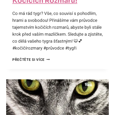
Kočičích Rozmarů!
Co má rád tygr? Vše, co souvisí s pohodlím,
hrami a svobodou! Přinášíme vám průvodce
tajemstvím kočičích rozmarů, abyste byli stále
krok před vaším mazlíčkem. Sledujte a zjistěte,
co dělá vašeho tygra šťastným! 🐯💕
#kočičírozmary #průvodce #tygři
CO
PŘEČTĚTE SI VÍCE
MÁ
RÁD
TYGR?
VÁŠ
PRŮVODCE
TAJEMSTVÍM
KOČIČÍCH
ROZMARŮ!