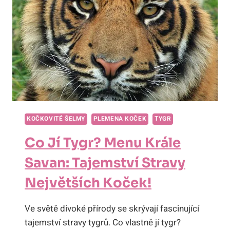
MASA?
OBYČEJNÉ
LOVČÍ
HODY
NEJVĚTŠÍCH
KOČEK!
KOČKOVITÉ ŠELMY
PLEMENA KOČEK
TYGR
Co Jí Tygr? Menu Krále
Savan: Tajemství Stravy
Největších Koček!
Ve světě divoké přírody se skrývají fascinující
tajemství stravy tygrů. Co vlastně jí tygr?