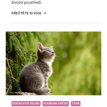
životní prostředí.
TYGR
PŘEČTĚTE SI VÍCE
ČÍNSKÝ,
JAK
ZNOVU
OSÍDLIT
SVÉ
BÝVALÉ
ÚZEMÍ?
PŘÍBĚH
OBNOVY
UNIKÁTNÍHO
DRUHU
V
ČÍNĚ!
KOČKOVITÉ ŠELMY
PLEMENA KOČEK
TYGR