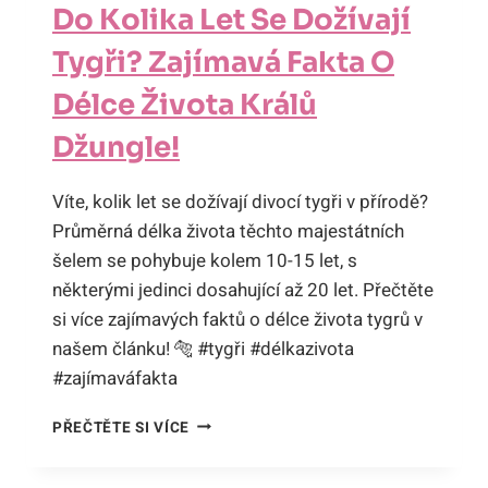
Do Kolika Let Se Dožívají
Tygři? Zajímavá Fakta O
Délce Života Králů
Džungle!
Víte, kolik let se dožívají divocí tygři v přírodě?
Průměrná délka života těchto majestátních
šelem se pohybuje kolem 10-15 let, s
některými jedinci dosahující až 20 let. Přečtěte
si více zajímavých faktů o délce života tygrů v
našem článku! 🐅 #tygři #délkazivota
#zajímaváfakta
DO
PŘEČTĚTE SI VÍCE
KOLIKA
LET