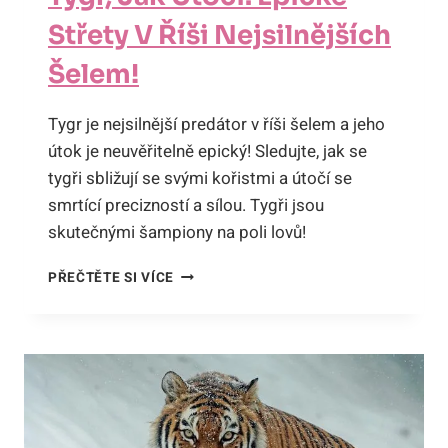
Střety V Říši Nejsilnějších
Šelem!
Tygr je nejsilnější predátor v říši šelem a jeho
útok je neuvěřitelně epický! Sledujte, jak se
tygři sbližují se svými kořistmi a útočí se
smrtící precizností a sílou. Tygři jsou
skutečnými šampiony na poli lovů!
TYGR,
PŘEČTĚTE SI VÍCE
JAK
ÚTOČÍ:
EPICKÉ
STŘETY
V
ŘÍŠI
NEJSILNĚJŠÍCH
ŠELEM!