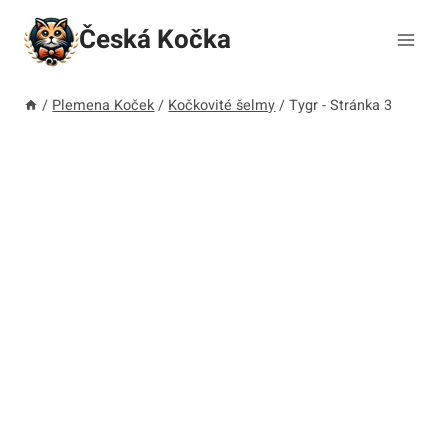
Přeskočit
Česká Kočka
na
obsah
/
Plemena Koček
/
Kočkovité šelmy
/
Tygr
- Stránka 3