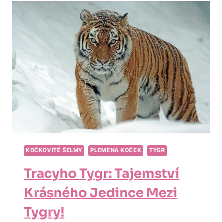
TYGRECH?
FASCINUJÍCÍ
FAKTA,
KTERÁ
VÁS
UDIVÍ!
KOČKOVITÉ ŠELMY
PLEMENA KOČEK
TYGR
Tracyho Tygr: Tajemství
Krásného Jedince Mezi
Tygry!