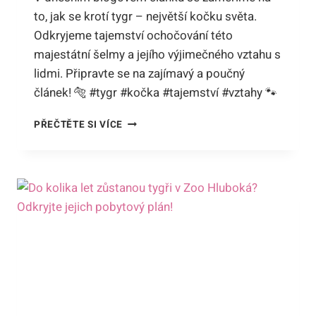
to, jak se krotí tygr – největší kočku světa.
Odkryjeme tajemství ochočování této
majestátní šelmy a jejího výjimečného vztahu s
lidmi. Připravte se na zajímavý a poučný
článek! 🐅 #tygr #kočka #tajemství #vztahy 🐾
JAK
PŘEČTĚTE SI VÍCE
SE
KROTÍ
TYGR?
TAJEMSTVÍ
OCHOČOVÁNÍ
NEJVĚTŠÍCH
KOČEK
SVĚTA!