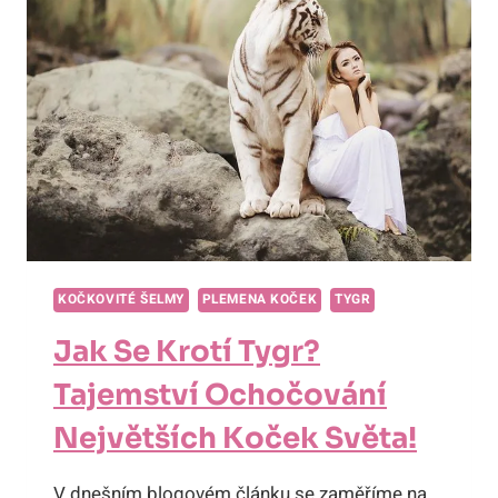
NEOBVYKLÉ
DOMÁCÍ
KRÁSKY!
KOČKOVITÉ ŠELMY
PLEMENA KOČEK
TYGR
Jak Se Krotí Tygr?
Tajemství Ochočování
Největších Koček Světa!
V dnešním blogovém článku se zaměříme na