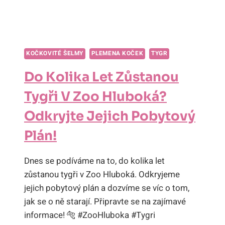
KOČKOVITÉ ŠELMY
PLEMENA KOČEK
TYGR
Do Kolika Let Zůstanou
Tygři V Zoo Hluboká?
Odkryjte Jejich Pobytový
Plán!
Dnes se podíváme na to, do kolika let
zůstanou tygři v Zoo Hluboká. Odkryjeme
jejich pobytový plán a dozvíme se víc o tom,
jak se o ně starají. Připravte se na zajímavé
informace! 🐅 #ZooHluboka #Tygri