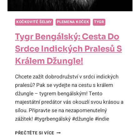
KOČKOVITÉ ŠELMY
PLEMENA KOČEK
TYGR
Tygr Bengálský: Cesta Do
Srdce Indických Pralesů S
Králem Džungle!
Chcete zažít dobrodružství v srdci indických
pralesů? Pak se vydejte na cestu s králem
džungle – tygrem bengálským! Tento
majestátní predátor vás okouzlí svou krásou a
sílou. Připravte se na nezapomenutelný
zážitek! #tygrbengálský #džungle #indie
TYGR
PŘEČTĚTE SI VÍCE
BENGÁLSKÝ: