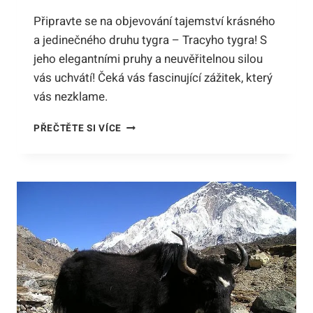
Připravte se na objevování tajemství krásného
a jedinečného druhu tygra – Tracyho tygra! S
jeho elegantními pruhy a neuvěřitelnou silou
vás uchvátí! Čeká vás fascinující zážitek, který
vás nezklame.
TRACYHO
PŘEČTĚTE SI VÍCE
TYGR:
TAJEMSTVÍ
KRÁSNÉHO
JEDINCE
MEZI
TYGRY!