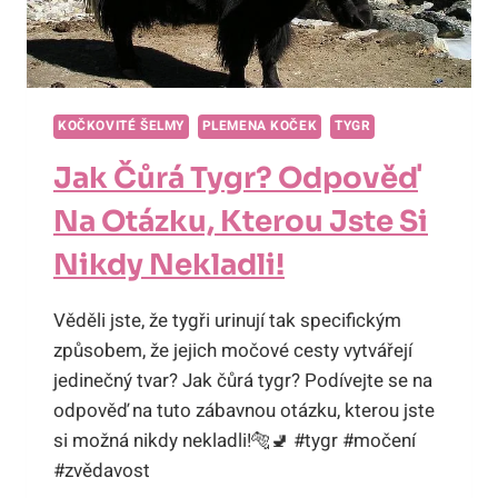
KOČKOVITÉ ŠELMY
PLEMENA KOČEK
TYGR
Jak Čůrá Tygr? Odpověď
Na Otázku, Kterou Jste Si
Nikdy Nekladli!
Věděli jste, že tygři urinují tak specifickým
způsobem, že jejich močové cesty vytvářejí
jedinečný tvar? Jak čůrá tygr? Podívejte se na
odpověď na tuto zábavnou otázku, kterou jste
si možná nikdy nekladli!🐅🚽 #tygr #močení
#zvědavost