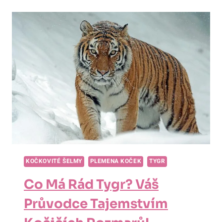
DO
ŽIVOTA
EXOTICKÉHO
TYGRA
V
INDICKÝCH
DŽUNGLÍCH!
KOČKOVITÉ ŠELMY
PLEMENA KOČEK
TYGR
Co Má Rád Tygr? Váš
Průvodce Tajemstvím