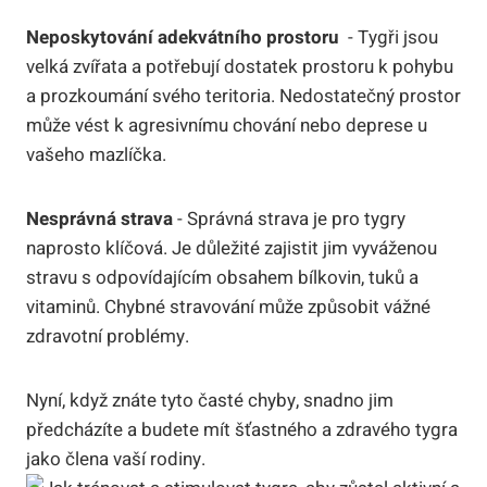
Neposkytování‍ adekvátního prostoru
‌ -‍ Tygři⁤ jsou
‍velká zvířata a potřebují ​dostatek prostoru⁢ k ‌pohybu
a​ prozkoumání svého teritoria. Nedostatečný ‍prostor
může vést​ k agresivnímu chování nebo deprese u
vašeho mazlíčka.
Nesprávná strava
-⁢ Správná strava je pro tygry
naprosto klíčová. Je ‍důležité‌ zajistit⁣ jim vyváženou
stravu s odpovídajícím obsahem bílkovin, ‍tuků ‌a ​
vitaminů. Chybné stravování může způsobit vážné⁣
zdravotní problémy.
Nyní, když znáte tyto⁢ časté ⁢chyby, snadno jim
předcházíte a‌ budete mít šťastného a⁤ zdravého tygra
⁤jako člena ​vaší rodiny.