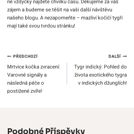
ně vždycky najdete‍ chvilku času. Děkujeme ​za váš
zájem a budeme se těšit na vaši další návštěvu ​
našeho blogu. A ​nezapomeňte⁢ – mazliví ⁢kočičí tygři
mají také svou tvrdou stránku!
Navigace
PŘEDCHOZÍ
DALŠÍ
Mrtvice kočka zvracení:
Tygr indický: Pohled do
Pro
Varovné signály a
života exotického tygra
Příspěvek
následná péče o
v indických džunglích!
postižené zvíře!
Podobné Příspěvky