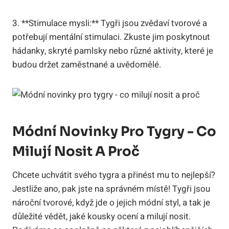
3. **Stimulace ‍mysli:** ⁣Tygři jsou ⁣zvědaví⁢ tvorové a⁣
potřebují ⁣mentální stimulaci. Zkuste ⁣jim poskytnout
hádanky,​ skryté pamlsky nebo ​různé ‌aktivity, které je
budou‌ držet zaměstnané a uvědomělé.
Módní Novinky Pro⁢ Tygry ​-‌ Co
Milují Nosit A⁢ Proč
Chcete uchvátit⁣ svého tygra a ⁣přinést mu‌ to nejlepší?‍
Jestliže‍ ano, pak jste na správném‌ místě! ⁤Tygři‌ jsou
nároční⁢ tvorové, ⁤když jde o jejich módní styl, ⁣a tak je
důležité vědět,‌ jaké kousky ocení a ‌milují nosit.