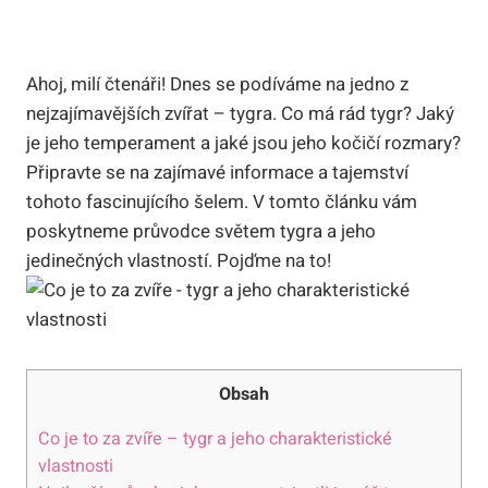
Ahoj, milí čtenáři! ‍Dnes se podíváme na jedno z
nejzajímavějších zvířat – ​tygra. Co⁣ má rád tygr? Jaký
je‍ jeho temperament a jaké jsou​ jeho kočičí rozmary?
​Připravte se na⁤ zajímavé informace a tajemství ​
tohoto fascinujícího šelem. V tomto článku ⁢vám​
poskytneme průvodce světem tygra a jeho
jedinečných ⁤vlastností. Pojďme⁢ na to!
Obsah
Co⁢ je‌ to za zvíře – tygr a ⁢jeho charakteristické ​
vlastnosti