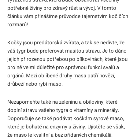
potřebné ​živiny ‌pro zdravý růst ‍a ⁢vývoj. V tomto
článku vám přinášíme průvodce⁢ tajemstvím kočičích
rozmarů!
Kočky ⁣jsou predátorská zvířata, a tak se nedivte, že
váš tygr bude ​preferovat masitou stravu. ⁣Je to​ dáno​
jejich přirozenou potřebou po bílkovinách, které jsou
pro ně velmi‍ důležité pro správnou funkci svalů a
orgánů. Mezi oblíbené druhy masa patří hovězí,
drůbeží nebo rybí maso.
Nezapomeňte také na ⁤zeleninu a obiloviny, ‍které‍
doplní stravu ⁣vašeho tygra o vitamíny a minerály.⁤
Doporučuje se také podávat kočkám syrové maso,
které je bohaté na enzymy a živiny. Ujistěte se však,
že⁣ maso je kvalitní a⁤ bez přidaných chemikálií.