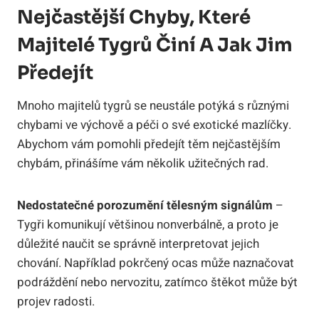
Nejčastější⁣ Chyby, Které
Majitelé Tygrů⁣ Činí A‌ Jak Jim
Předejít
Mnoho majitelů tygrů se neustále potýká ‍s různými
chybami ve ‌výchově a péči o své⁣ exotické⁣ mazlíčky.
Abychom vám pomohli předejít těm⁤ nejčastějším
chybám,​ přinášíme⁤ vám několik užitečných rad.
Nedostatečné porozumění⁤ tělesným ‌signálům
–
Tygři ‍komunikují většinou nonverbálně, a proto ‌je​
důležité naučit⁤ se správně‌ interpretovat jejich
chování. Například pokrčený ⁤ocas může naznačovat⁤
podráždění nebo nervozitu, zatímco štěkot může být
projev radosti.