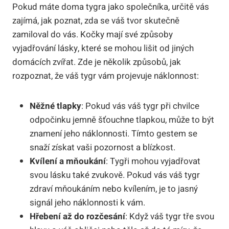
Pokud máte ⁤doma tygra⁢ jako společníka, ‌určitě vás​
zajímá, jak poznat,‌ zda se ⁤váš tvor skutečně
⁣zamiloval do vás. Kočky mají ⁣své způsoby
vyjadřování lásky, které se mohou ⁣lišit od jiných
domácích zvířat. Zde je několik způsobů, jak
rozpoznat, že váš tygr vám projevuje ​náklonnost:
Něžné tlapky
: Pokud vás váš ​tygr při chvilce
⁤odpočinku⁢ jemně šťouchne tlapkou, může to být ​
znamení jeho náklonnosti. Tímto gestem se
snaží získat⁢ vaši pozornost a blízkost.
Kvílení‍ a mňoukání
: Tygři‌ mohou vyjadřovat
svou lásku‍ také zvukově. Pokud​ vás váš tygr
zdraví mňoukáním nebo kvílením, je to jasný
signál jeho náklonnosti k vám.
Hřebení až do rozčesání
: Když váš tygr ⁢tře svou⁣