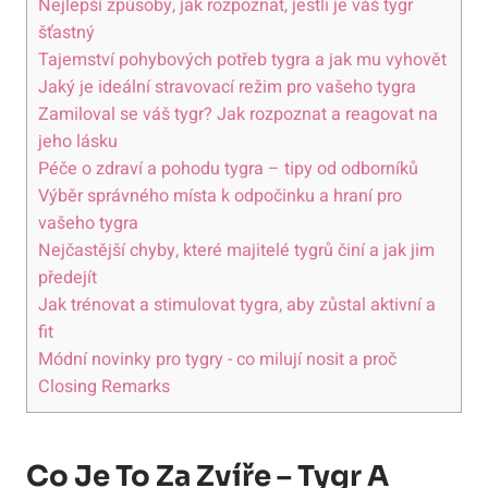
Nejlepší‍ způsoby, jak⁤ rozpoznat, jestli je váš ⁢tygr
⁢šťastný
Tajemství‍ pohybových ‍potřeb tygra a jak mu‍ vyhovět
Jaký‌ je‍ ideální stravovací režim pro vašeho tygra
Zamiloval se​ váš ⁤tygr? Jak rozpoznat a reagovat na
jeho lásku
Péče o ⁤zdraví a pohodu tygra – tipy od odborníků
Výběr správného místa ⁤k ⁢odpočinku a hraní pro
vašeho ⁢tygra
Nejčastější⁣ chyby, které majitelé tygrů⁣ činí a‌ jak jim
předejít
Jak trénovat a stimulovat tygra, aby zůstal aktivní a⁢
fit
Módní novinky pro⁢ tygry ​-‌ co milují nosit a⁢ proč
Closing⁢ Remarks
Co⁢ Je‌ To Za Zvíře – Tygr A