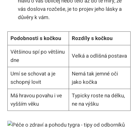
hlavu o váš obličej nebo tělo až do té míry, že
vás doslova⁢ rozčeše,‌ je to​ projev⁢ jeho lásky a
důvěry k vám.
Podobnosti s kočkou
Rozdíly s kočkou
Většinou spí po většinu
Velká a odlišná ⁤postava
dne
Umí se schovat a je
Nemá‌ tak jemné oči
schopný ⁢lovit
jako kočka
Má ⁢hravou povahu i ve
Typicky⁤ roste na délku,
vyšším věku
ne na výšku