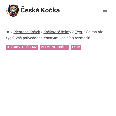
Přeskočit
Česká Kočka
na
obsah
/
Plemena Koček
/
Kočkovité šelmy
/
Tygr
/
Co má rád
tygr? Váš průvodce tajemstvím kočičích rozmarů!
KOČKOVITÉ ŠELMY
PLEMENA KOČEK
TYGR