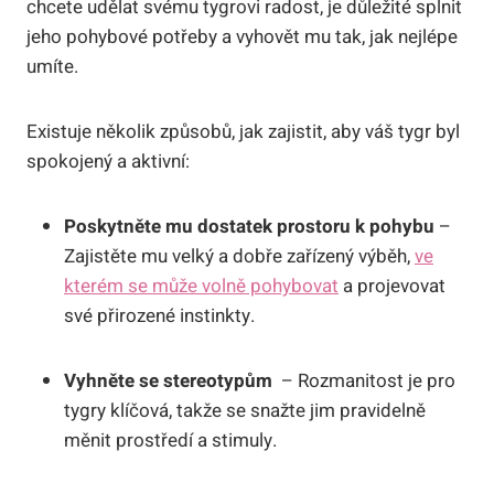
chcete udělat svému tygrovi radost, je důležité ⁤splnit ​
jeho pohybové potřeby a vyhovět mu⁤ tak,‍ jak⁤ nejlépe
umíte.
Existuje několik způsobů, jak⁣ zajistit, aby váš tygr byl
spokojený a aktivní:
Poskytněte‍ mu dostatek prostoru k pohybu
–
Zajistěte⁣ mu velký ⁢a ⁤dobře⁤ zařízený ⁢výběh, ⁣
ve
kterém se může volně pohybovat
⁤a projevovat
své přirozené ⁤instinkty.
Vyhněte se stereotypům
‌ – ‍Rozmanitost je pro‍
tygry klíčová,‌ takže se snažte‍ jim pravidelně
měnit prostředí a stimuly.