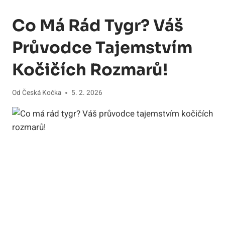
Co Má Rád Tygr? Váš
Průvodce Tajemstvím
Kočičích Rozmarů!
Od
Česká Kočka
5. 2. 2026