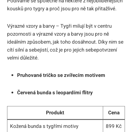
Podíváme se ​společně na některé‍ z⁤ nejoblíbenějších
kousků pro tygry a proč jsou⁤ pro ně tak přitažlivé.
Výrazné vzory a barvy⁣ – Tygři milují být v centru
pozornosti a výrazné ‌vzory a barvy jsou pro ně
ideálním ⁢způsobem, jak‍ toho dosáhnout. Díky nim ⁢se
cítí silní a sebejistí, což je ‌pro ⁤jejich ⁣sebepotvrzení
velmi důležité.
Pruhované tričko se zvířecím motivem
Červená‍ bunda s leopardími flitry
Produkt
Cena
Kožená bunda s tygřími motivy
899 ⁢Kč