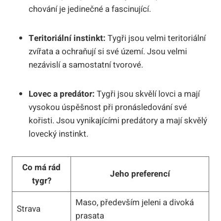
chování je jedinečné a​ fascinující.
Teritoriální instinkt:
Tygři⁣ jsou velmi teritoriální
zvířata⁢ a ochraňují si⁣ své území. Jsou velmi
nezávislí a samostatní tvorové.
Lovec a predátor:
Tygři jsou skvělí lovci a mají
vysokou úspěšnost‌ při pronásledování své
kořisti. ‍Jsou vynikajícími predátory a mají ‍skvělý
lovecký instinkt.
Co má rád
Jeho preferencí
‍tygr?
Maso, především jeleni a divoká
Strava
prasata