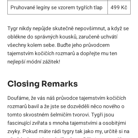
Pruhované‌ legíny se vzorem tygřích tlap
499 ⁢Kč
Tygr nikdy nepůjde skutečně nepovšimnut, ​a když ⁤se
oblékne do správných kousků, zaručeně⁢ uchvátí
všechny kolem ⁢sebe. Buďte jeho průvodcem
⁤tajemstvím kočičích rozmarů a dopřejte⁤ mu ten
nejlepší ‌módní⁤ zážitek!
Closing⁢ Remarks
Doufáme, že vás náš průvodce tajemstvím kočičích
rozmarů⁣ bavil a že jste se dozvěděli‍ něco nového o
tomto skvostném‌ šelmičím tvorovi. Tygři jsou
⁤fascinující zvířata ​s mnoha tajemstvími ​a osobitými
zvyky. Pokud máte rádi tygry⁢ tak jako my, určitě si na