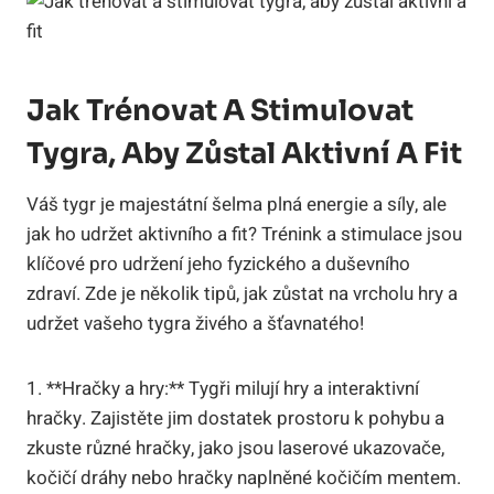
Jak Trénovat A Stimulovat
Tygra, Aby Zůstal Aktivní A⁢ Fit
Váš tygr je ‌majestátní ⁢šelma plná energie a síly,​ ale
jak ho udržet‌ aktivního ‍a ‍fit? Trénink a ⁤stimulace​ jsou
klíčové ​pro ⁤udržení jeho ​fyzického a‌ duševního​
zdraví.⁢ Zde ‍je několik tipů, jak zůstat na vrcholu hry a
udržet ‌vašeho⁤ tygra živého a ⁢šťavnatého!
1. **Hračky a hry:** Tygři milují hry a interaktivní⁣
hračky. ⁣Zajistěte jim dostatek prostoru k ⁢pohybu‌ a
zkuste různé hračky, jako jsou laserové ukazovače,‌
kočičí ⁤dráhy nebo hračky ‍naplněné kočičím mentem.