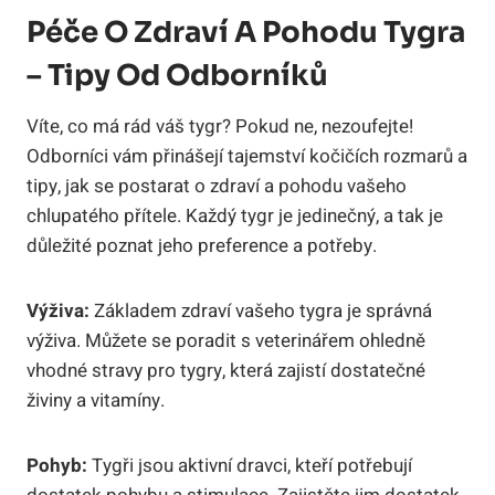
Péče O ⁤zdraví A Pohodu Tygra
– Tipy Od Odborníků
Víte, co má ‍rád váš tygr? Pokud ne, nezoufejte!
Odborníci vám přinášejí tajemství kočičích rozmarů ⁤a
tipy, jak‌ se postarat o zdraví ‌a ‍pohodu vašeho
chlupatého přítele. Každý tygr⁤ je jedinečný, a tak je
‌důležité‍ poznat jeho preference a potřeby.
Výživa:
Základem zdraví ‍vašeho tygra je správná
výživa. Můžete⁣ se ​poradit s veterinářem ohledně
⁤vhodné stravy pro tygry, která zajistí ⁢dostatečné
živiny ‌a vitamíny.
Pohyb:
Tygři jsou aktivní ​dravci, kteří‌ potřebují