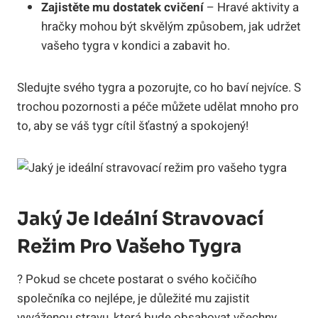
Zajistěte mu dostatek cvičení
– Hravé aktivity a
hračky mohou‍ být skvělým způsobem, jak ‌udržet​
vašeho ‍tygra‍ v kondici a ⁤zabavit ‍ho.
Sledujte svého‌ tygra a pozorujte, co ho baví nejvíce. S
trochou pozornosti‍ a⁢ péče můžete udělat mnoho ⁢pro
to, aby‌ se váš tygr cítil šťastný ⁢a ‍spokojený!
Jaký‌ Je‍ Ideální Stravovací
Režim Pro Vašeho Tygra
?‌ Pokud se chcete postarat o svého kočičího
společníka ‍co nejlépe, je důležité mu zajistit⁢
vyváženou stravu, která⁢ bude obsahovat všechny