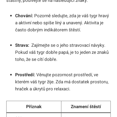
šťastný, podívejte se⁢ na následující znaky:
Chování:
Pozorně⁤ sledujte, zda je váš⁢ tygr hravý
⁤a aktivní nebo spíše líný a unavený. ‍Aktivita je
‍často dobrým indikátorem štěstí.
Strava:
⁣ Zajímejte se⁣ o jeho ​stravovací návyky.
Pokud⁢ váš tygr dobře⁢ papá, je to jeden‍ ze znaků⁤
toho, že se​ cítí ⁢dobře.
Prostředí:
‌Věnujte⁢ pozornost prostředí, ve
kterém váš tygr žije. Zda má dostatek prostoru,
hraček a úkrytů​ pro relaxaci.
Příznak
Znamení ⁢štěstí