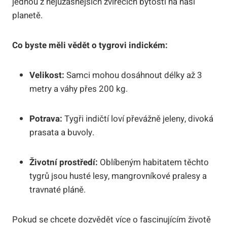
jednou z nejúžasnějších zvířecích bytostí na naší
planetě.
Co byste měli vědět o tygrovi indickém:
Velikost:
Samci mohou dosáhnout délky až 3
metry a váhy přes 200 kg.
Potrava:
Tygři indičtí loví převážně jeleny, divoká
prasata a buvoly.
Životní prostředí:
Oblíbeným habitatem těchto
tygrů jsou husté lesy, mangrovníkové pralesy a
travnaté pláně.
Pokud se chcete dozvědět více o fascinujícím životě