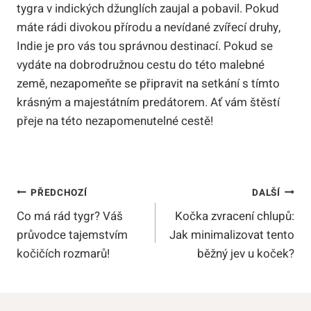
tygra v indických džunglích zaujal a pobavil. Pokud
máte rádi divokou přírodu a nevídané zvířecí druhy,
Indie je pro vás tou správnou destinací. Pokud se
vydáte na dobrodružnou cestu do této malebné
země, nezapomeňte se připravit na setkání s tímto
krásným a majestátním predátorem. Ať vám štěstí
přeje na této nezapomenutelné cestě!
Navigace
PŘEDCHOZÍ
DALŠÍ
Co má rád tygr? Váš
Kočka zvracení chlupů:
Pro
průvodce tajemstvím
Jak minimalizovat tento
Příspěvek
kočičích rozmarů!
běžný jev u koček?