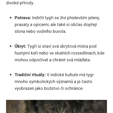
divoké přírody.
Potrava:
Indičtí tygři se živí především jeleny,
prasaty a opicemi, ale také si občas dopřejí
slona nebo vodního buvola.
Úkryt:
Tygři si staví svá úkrytová místa pod
hustými keři nebo ve skalních rozsedlinách, kde
mohou odpočívat a chránit svá mláďata.
Tradiční rituály:
V indické kultuře má tygr
mnoho symbolických významů a je často
vyobrazen jako božstvo či ochránce.