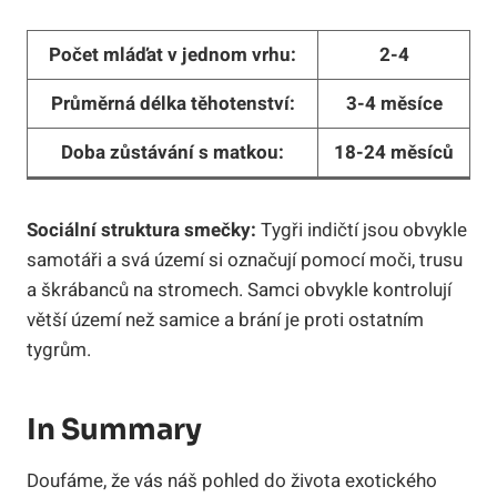
Počet mláďat v jednom vrhu:
2-4
Průměrná délka těhotenství:
3-4 měsíce
Doba zůstávání s matkou:
18-24 měsíců
Sociální struktura smečky:
Tygři indičtí jsou obvykle
samotáři a svá území si označují pomocí moči, trusu
a škrábanců na stromech. Samci obvykle kontrolují
větší území než samice a brání je proti ostatním
tygrům.
In Summary
Doufáme, že vás náš pohled do života exotického