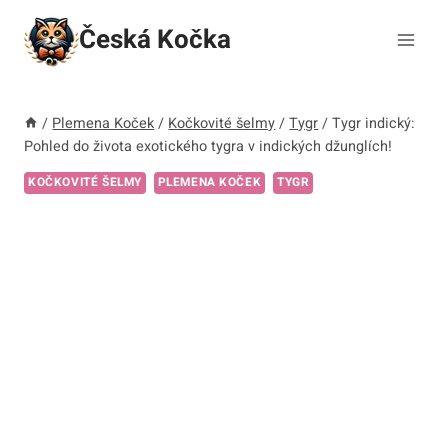
Přeskočit
Česká Kočka
na
obsah
/
Plemena Koček
/
Kočkovité šelmy
/
Tygr
/
Tygr indický:
Pohled do života exotického tygra v indických džunglích!
KOČKOVITÉ ŠELMY
PLEMENA KOČEK
TYGR