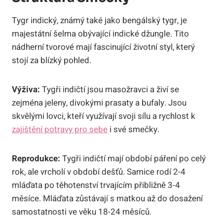
Tygr indický, známý také jako bengálský tygr, je
majestátní šelma obývající indické džungle. Tito
nádherní tvorové mají fascinující životní styl, který
stojí za blízký pohled.
Výživa:
Tygři indičtí jsou masožravci a živí se
zejména jeleny, divokými prasaty a bufaly. Jsou
skvělými lovci, kteří využívají svoji sílu a rychlost k
zajištění potravy pro sebe
i své smečky.
Reprodukce:
Tygři indičtí mají období páření po celý
rok, ale vrcholí v období dešťů. Samice rodí 2-4
mláďata po těhotenství trvajícím přibližně 3-4
měsíce. Mláďata zůstávají s matkou až do dosažení
samostatnosti ve věku 18-24 měsíců.