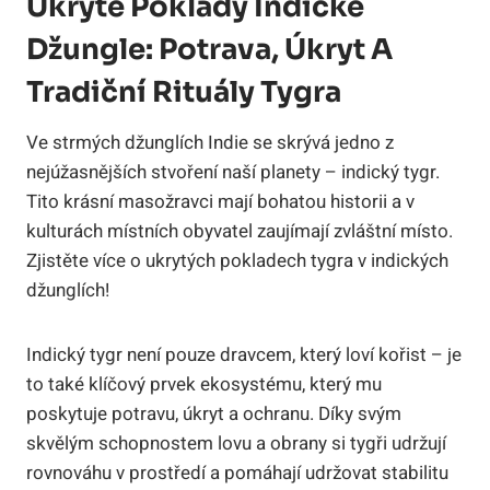
Ukryté Poklady Indické
Džungle: Potrava, Úkryt A
Tradiční Rituály Tygra
Ve strmých džunglích Indie se skrývá jedno z
nejúžasnějších stvoření naší planety – indický tygr.
Tito krásní masožravci mají bohatou historii a v
kulturách místních obyvatel zaujímají zvláštní místo.
Zjistěte více o ukrytých pokladech tygra v indických
džunglích!
Indický tygr není pouze dravcem, který loví kořist – je
to také klíčový prvek ekosystému, který mu
poskytuje potravu, úkryt a ochranu. Díky svým
skvělým schopnostem lovu a obrany si tygři udržují
rovnováhu v prostředí a pomáhají udržovat stabilitu