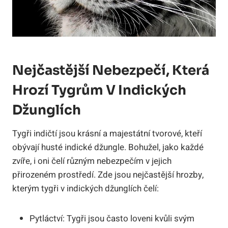
Nejčastější Nebezpečí, Která
Hrozí Tygrům V Indických
Džunglích
Tygři indičtí jsou krásní a majestátní tvorové, kteří
obývají husté indické džungle. Bohužel, jako každé
zvíře, i oni čelí různým nebezpečím v jejich
přirozeném prostředí. Zde jsou nejčastější hrozby,
kterým tygři v indických džunglích čelí:
Pytláctví: Tygři jsou často loveni kvůli svým