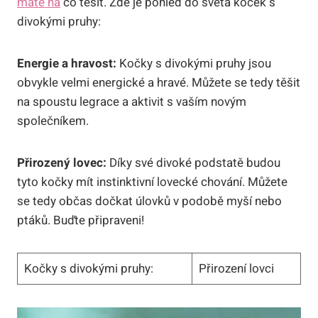
máte na
co těšit. Zde je pohled do světa koček s
divokými pruhy:
Energie a hravost:
Kočky s divokými pruhy jsou
obvykle velmi energické a hravé. Můžete se tedy těšit
na spoustu legrace a aktivit s vaším novým
společníkem.
Přirozený lovec:
Díky své divoké podstatě budou
tyto kočky mít instinktivní lovecké chování. Můžete
se tedy občas dočkat úlovků v podobě myší nebo
ptáků. Buďte připraveni!
Kočky s divokými pruhy:
Přirození lovci