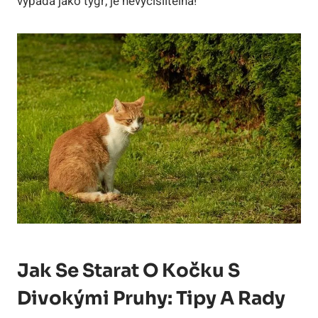
vypadá jako tygr, je nevyčíslitelná!
Jak Se Starat O Kočku S
Divokými Pruhy: Tipy A Rady