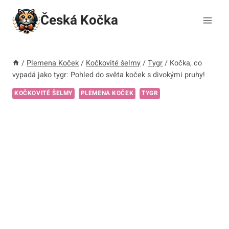
Přeskočit
Česká Kočka
na
obsah
/
Plemena Koček
/
Kočkovité šelmy
/
Tygr
/
Kočka, co
vypadá jako tygr: Pohled do světa koček s divokými pruhy!
KOČKOVITÉ ŠELMY
PLEMENA KOČEK
TYGR