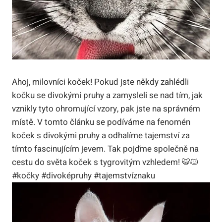
Ahoj, milovníci koček! Pokud jste někdy zahlédli
kočku se divokými pruhy a zamysleli se nad tím, jak
vznikly tyto ohromující vzory, pak jste na správném
místě. V tomto článku se podíváme na fenomén
koček s divokými pruhy a odhalíme tajemství za
tímto fascinujícím jevem. Tak pojďme společně na
cestu do světa koček s tygrovitým vzhledem! 🐯🐱
#kočky #divoképruhy #tajemstvíznaku