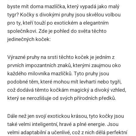
byste mít doma mazlíčka, který vypadá jako malý
tygr? Kočky s divokými pruhy jsou skvělou volbou
pro ty, kteří touží po exotickém a elegantním
společníkovi. Zde je pohled do světa těchto
jedinečných koček:
Výrazné pruhy na srsti těchto koček je jedním z
prvních impozantních znaků, kterými zaujmou oko
každého milovníka mazlíčků. Tyto pruhy jsou
podobné těm, které mohou mít levharti nebo tygři,
což dodává těmto kočkám magický a divoký vzhled,
který se nerozlišuje od svých přírodních předků.
Dále než jen svojí exotickou krásou, tyto kočky jsou
také velmi inteligentní, hravé a plné energie. Jsou
velmi adaptabilní a učenlivé, což z nich dělá perfektní