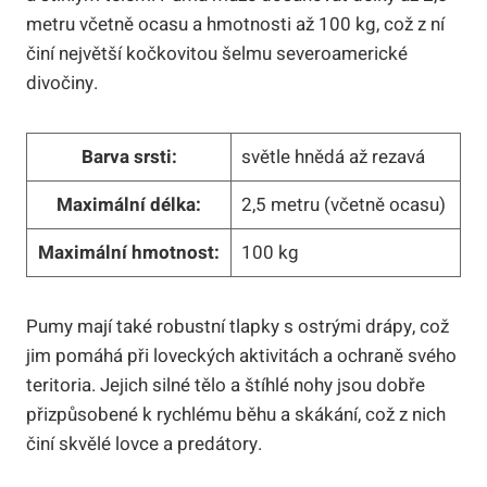
metru včetně ocasu a hmotnosti až 100 kg, což z ní
činí největší kočkovitou šelmu severoamerické
divočiny.
Barva srsti:
světle hnědá až rezavá
Maximální délka:
2,5 metru (včetně ocasu)
Maximální hmotnost:
100 kg
Pumy mají také robustní tlapky s ostrými drápy, což
jim pomáhá při loveckých aktivitách a ochraně svého
teritoria. Jejich silné tělo a štíhlé nohy jsou dobře
přizpůsobené k rychlému běhu a skákání, což z nich
činí skvělé lovce a predátory.