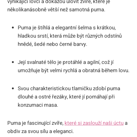
vynikající lovci a dokážou ulovit zvíře, které je
několikanásobně větší než samotná puma.
Puma je štíhlá a elegantní šelma s krátkou,
hladkou srstí, která může být různých odstínů
hnědé, šedé nebo černé barvy.
Její svalnaté tělo je protáhlé a agilní, což jí
umožňuje být velmi rychlá a obratná během lovu.
Svou charakteristickou tlamičku zdobí puma
dlouhé a ostré řezáky, které jí pomáhají při
konzumaci masa.
Puma je fascinující zvíře,
které si zaslouží naši úctu
a
obdiv za svou sílu a eleganci.