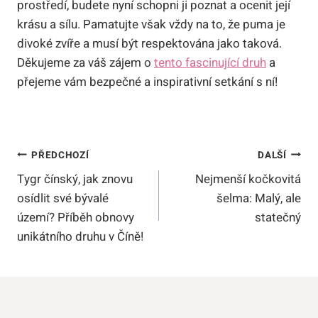
prostředí, budete nyní schopni ji poznat a ocenit její
krásu a sílu. Pamatujte však vždy na to, že puma je
divoké zvíře a musí být respektována jako taková.
Děkujeme za váš zájem o
tento fascinující druh
a
přejeme vám bezpečné a inspirativní setkání s ní!
Navigace
PŘEDCHOZÍ
DALŠÍ
Tygr čínský, jak znovu
Nejmenší kočkovitá
Pro
osídlit své bývalé
šelma: Malý, ale
Příspěvek
území? Příběh obnovy
statečný
unikátního druhu v Číně!