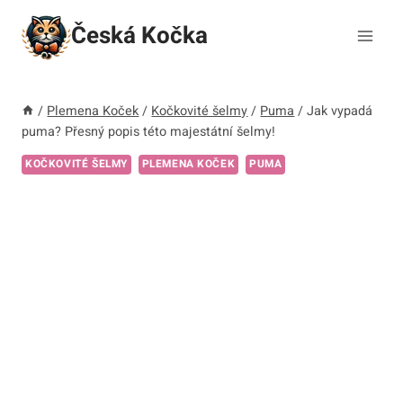
Přeskočit
Česká Kočka
na
obsah
/
Plemena Koček
/
Kočkovité šelmy
/
Puma
/
Jak vypadá
puma? Přesný popis této majestátní šelmy!
KOČKOVITÉ ŠELMY
PLEMENA KOČEK
PUMA