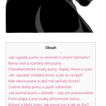
Obsah
Jak vypadá puma ve srovnání s jinými šelmami?
Barva srsti a rozměry těla pumy
Charakteristické znaky pumy: tlapky, hlava a ocas
Jak vypadají mláďata pumy a jak se vyvíjejí?
Kde obývá puma a jaký má způsob života?
Známé druhy pumy a jejich odlišnosti
Jak poznat pumu v přírodě – tipy pro pozorovatele
Pumí stopa a jiné znaky přítomnosti šelmy
Krásný a hbitý lovec: jak puma loví a jak se živí?