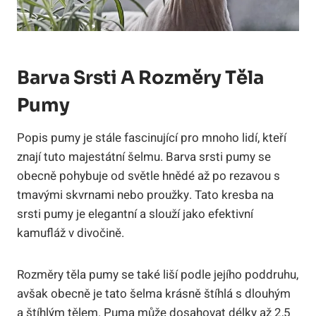
Barva Srsti A Rozměry Těla
Pumy
Popis pumy je stále fascinující pro mnoho lidí, kteří
znají tuto majestátní šelmu. Barva srsti pumy se
obecně pohybuje od světle hnědé až po rezavou s
tmavými skvrnami nebo proužky. Tato kresba na
srsti pumy je elegantní a slouží jako efektivní
kamufláž v divočině.
Rozměry těla pumy se také liší podle jejího poddruhu,
avšak obecně je tato šelma krásně štíhlá s dlouhým
a štíhlým tělem. Puma může dosahovat délky až 2,5