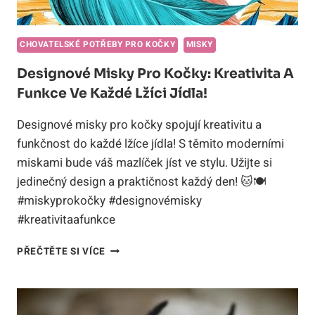
CHOVATELSKÉ POTŘEBY PRO KOČKY
MISKY
Designové Misky Pro Kočky: Kreativita A
Funkce Ve Každé Lžíci Jídla!
Designové misky pro kočky spojují kreativitu a
funkčnost do každé lžíce jídla! S těmito moderními
miskami bude váš mazlíček jíst ve stylu. Užijte si
jedinečný design a praktičnost každý den! 🐱🍽️
#miskyprokočky #designovémisky
#kreativitaafunkce
DESIGNOVÉ
PŘEČTĚTE SI VÍCE
MISKY
PRO
KOČKY:
KREATIVITA