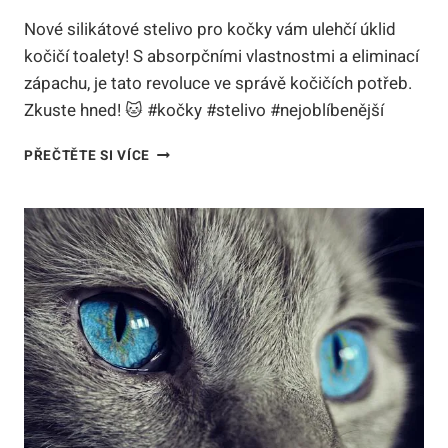
Nové silikátové stelivo pro kočky vám ulehčí úklid
kočičí toalety! S absorpčními vlastnostmi a eliminací
zápachu, je tato revoluce ve správě kočičích potřeb.
Zkuste hned! 🐱 #kočky #stelivo #nejoblíbenější
NEJLEPŠÍ
PŘEČTĚTE SI VÍCE
SILIKÁTOVÉ
STELIVO
PRO
KOČKY:
ZÁZRAK
VE
VAŠÍ
KOČIČÍ
TOALETĚ!