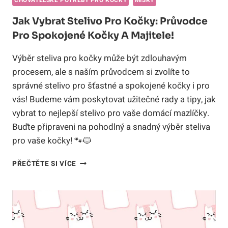
CHOVATELSKÉ POTŘEBY PRO KOČKY
MISKY
Jak Vybrat Stelivo Pro Kočky: Průvodce
Pro Spokojené Kočky A Majitele!
Výběr steliva pro kočky může být zdlouhavým
procesem, ale s naším průvodcem si zvolíte to
správné stelivo pro šťastné a spokojené kočky i pro
vás! Budeme vám poskytovat užitečné rady a tipy, jak
vybrat to nejlepší stelivo pro vaše domácí mazlíčky.
Buďte připraveni na pohodlný a snadný výběr steliva
pro vaše kočky! 🐾🐱
JAK
PŘEČTĚTE SI VÍCE
VYBRAT
STELIVO
PRO
KOČKY:
PRŮVODCE
PRO