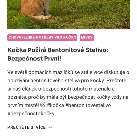
CHOVATELSKÉ POTŘEBY PRO KOČKY
MISKY
Kočka Požírá Bentonitové Stelivo:
Bezpečnost První!
Ve světě domácích mazlíčků se stále více diskutuje o
používání bentonitového steliva pro kočky. Přečtěte
si náš článek o bezpečnosti tohoto materiálu a
poznáte, proč by měla být bezpečnost kočky vždy na
prvním místě! 🐱 #kočka #bentonitovestelivo
#bezpečnostokočky
KOČKA
PŘEČTĚTE SI VÍCE
POŽÍRÁ