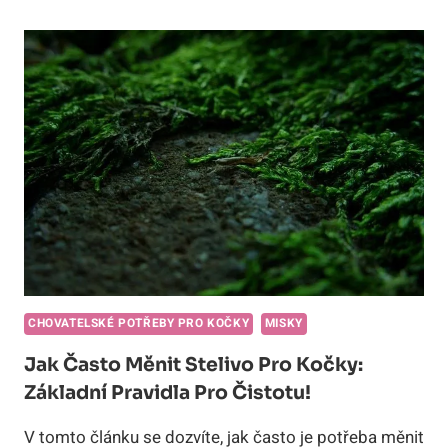
STELIVO
PRO
KOČKY:
PŘÍJEMNÁ
VŮNĚ
A
POHODLÍ
PRO
KOČIČÍ
NOŽKY!
CHOVATELSKÉ POTŘEBY PRO KOČKY
MISKY
Jak Často Měnit Stelivo Pro Kočky:
Základní Pravidla Pro Čistotu!
V tomto článku se dozvíte, jak často je potřeba měnit