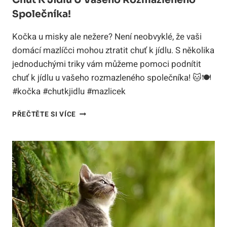
Chuť K Jídlu U Vašeho Rozmazleného
Společníka!
Kočka u misky ale nežere? Není neobvyklé, že vaši
domácí mazlíčci mohou ztratit chuť k jídlu. S několika
jednoduchými triky vám můžeme pomoci podnítit
chuť k jídlu u vašeho rozmazleného společníka! 🐱🍽️
#kočka #chutkjidlu #mazlicek
KOČKA
PŘEČTĚTE SI VÍCE
U
MISKY
ALE
NEŽERE:
JAK
PODNÍTIT
CHUŤ
K
JÍDLU
U