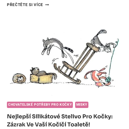
JAK
PŘEČTĚTE SI VÍCE
PŘIPRAVIT
VŮNI
DO
STELIVA
PRO
KOČKY:
OSLNIVÁ
VŮNĚ
PRO
KOČIČÍ
TOALETU!
CHOVATELSKÉ POTŘEBY PRO KOČKY
MISKY
Nejlepší Silikátové Stelivo Pro Kočky:
Zázrak Ve Vaší Kočičí Toaletě!