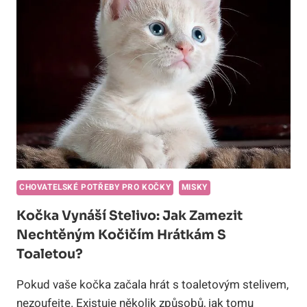
MOŽNÉ
PŘÍČINY
A
RADY
OD
VETERINÁŘŮ!
CHOVATELSKÉ POTŘEBY PRO KOČKY
MISKY
Kočka Vynáší Stelivo: Jak Zamezit
Nechtěným Kočičím Hrátkám S
Toaletou?
Pokud vaše kočka začala hrát s toaletovým stelivem,
nezoufejte. Existuje několik způsobů, jak tomu