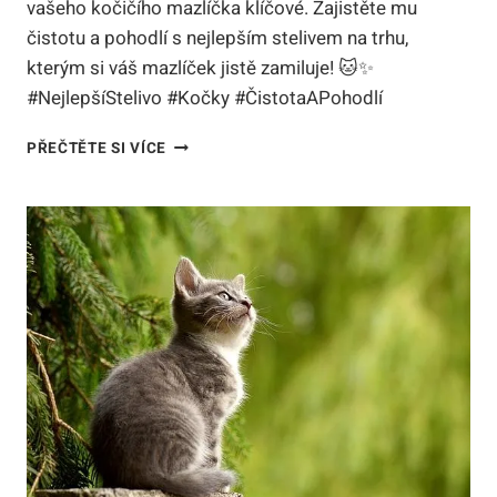
vašeho kočičího mazlíčka klíčové. Zajistěte mu
čistotu a pohodlí s nejlepším stelivem na trhu,
kterým si váš mazlíček jistě zamiluje! 🐱✨
#NejlepšíStelivo #Kočky #ČistotaAPohodlí
NEJLEPŠÍ
PŘEČTĚTE SI VÍCE
HRUDKUJÍCÍ
STELIVO
PRO
KOČKY:
ČISTOTA
A
POHODLÍ
PRO
VAŠEHO
MAZLÍČKA!