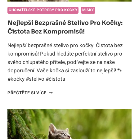
CHOVATELSKÉ POTŘEBY PRO KOČKY
MISKY
Nejlepší Bezprašné Stelivo Pro Kočky:
Čistota Bez Kompromisů!
Nejlepší bezprašné stelivo pro kočky: Čistota bez
kompromisů! Pokud hledáte perfektní stelivo pro
svého chlupatého přítele, podívejte se na naše
doporučení. Vaše kočka si zaslouží to nejlepší! 🐾
#kočky #stelivo #čistota
NEJLEPŠÍ
PŘEČTĚTE SI VÍCE
BEZPRAŠNÉ
STELIVO
PRO
KOČKY:
ČISTOTA
BEZ
KOMPROMISŮ!