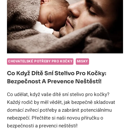
S
RADOSTÍ
Z
JÍDLA!
CHOVATELSKÉ POTŘEBY PRO KOČKY
MISKY
Co Když Dítě Sní Stelivo Pro Kočky:
Bezpečnost A Prevence Neštěstí!
Co udělat, když vaše dítě sní stelivo pro kočky?
Každý rodič by měl vědět, jak bezpečně skladovat
domácí zvířecí potřeby a zabránit potenciálnímu
nebezpečí. Přečtěte si naši novou příručku o
bezpečnosti a prevenci neštěstí!