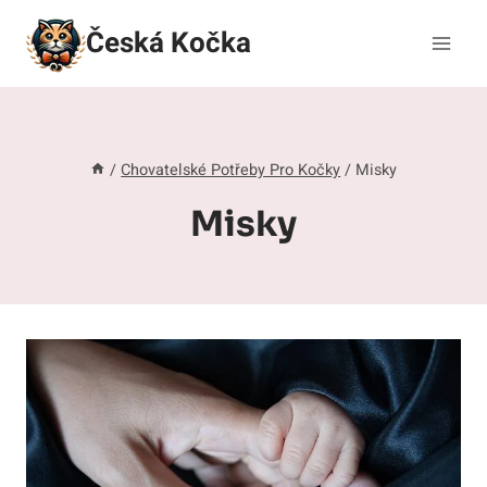
Přeskočit
Česká Kočka
na
obsah
/
Chovatelské Potřeby Pro Kočky
/
Misky
Misky