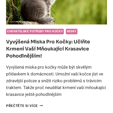
VAŠEHO
ROZMAZLENÉHO
SPOLEČNÍKA!
CHOVATELSKÉ POTŘEBY PRO KOČKY
MISKY
Vyvýšená Miska Pro Kočky: Učiňte
Krmení Vaší Mňoukající Krasavice
Pohodlnějším!
Vyvýšená miska pro kočky může být skvělým
přídavkem k domácnosti. Umožní vaší kočce jíst ve
zdravější poloze a snížit riziko problémů s trávicím
traktem. Takže proč neudělat krmení vaší mňoukající
krasavice ještě pohodlnějším
VYVÝŠENÁ
PŘEČTĚTE SI VÍCE
MISKA