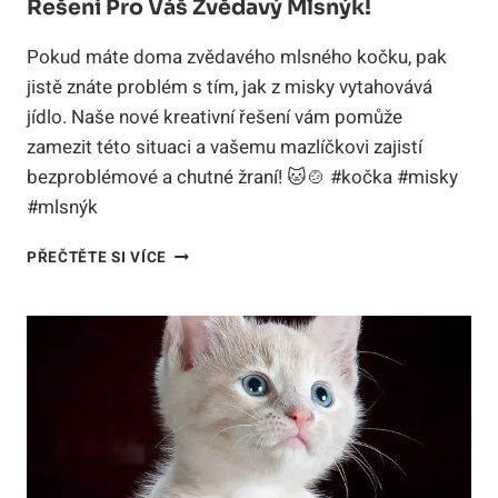
Řešení Pro Váš Zvědavý Mlsnýk!
Pokud máte doma zvědavého mlsného kočku, pak
jistě znáte problém s tím, jak z misky vytahovává
jídlo. Naše nové kreativní řešení vám pomůže
zamezit této situaci a vašemu mazlíčkovi zajistí
bezproblémové a chutné žraní! 🐱🍲 #kočka #misky
#mlsnýk
KOČKA
PŘEČTĚTE SI VÍCE
VYTAHUJE
JÍDLO
Z
MISKY:
KREATIVNÍ
ŘEŠENÍ
PRO
VÁŠ
ZVĚDAVÝ
MLSNÝK!