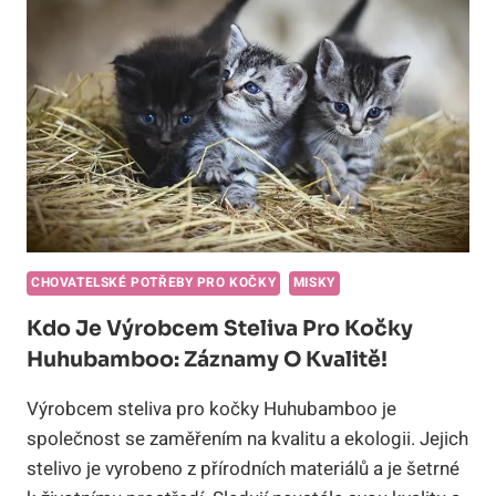
A
FUNKCE
VE
KAŽDÉ
LŽÍCI
JÍDLA!
CHOVATELSKÉ POTŘEBY PRO KOČKY
MISKY
Kdo Je Výrobcem Steliva Pro Kočky
Huhubamboo: Záznamy O Kvalitě!
Výrobcem steliva pro kočky Huhubamboo je
společnost se zaměřením na kvalitu a ekologii. Jejich
stelivo je vyrobeno z přírodních materiálů a je šetrné