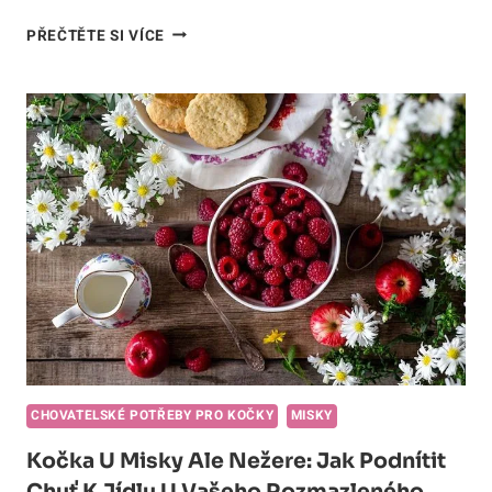
NEJLEPŠÍ
PŘEČTĚTE SI VÍCE
VYHŘÍVACÍ
MISKA
NA
VODU
PRO
KOČKY:
KOMFORT
A
TEPLOTNÍ
RADOST
PRO
VAŠEHO
MLSNÉHO
PARŤÁKA!
CHOVATELSKÉ POTŘEBY PRO KOČKY
MISKY
Kočka U Misky Ale Nežere: Jak Podnítit