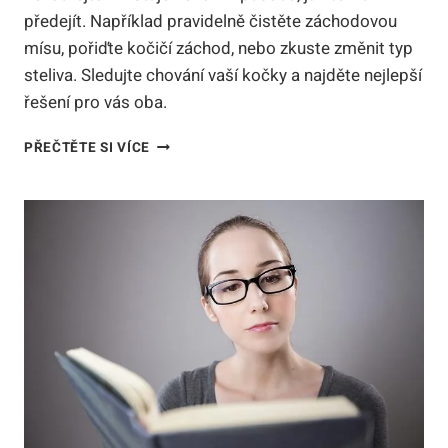
předejít. Například pravidelně čistěte záchodovou
mísu, pořiďte kočičí záchod, nebo zkuste změnit typ
steliva. Sledujte chování vaší kočky a najděte nejlepší
řešení pro vás oba.
KOČKA
PŘEČTĚTE SI VÍCE
VYNÁŠÍ
STELIVO:
JAK
ZAMEZIT
NECHTĚNÝM
KOČIČÍM
HRÁTKÁM
S
TOALETOU?