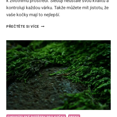
k životnímu prostředí. Sledují neustále svou kvalitu a
kontroluji každou várku. Takže můžete mít jistotu, že
vaše kočky mají to nejlepší.
KDO
PŘEČTĚTE SI VÍCE
JE
VÝROBCEM
STELIVA
PRO
KOČKY
HUHUBAMBOO:
ZÁZNAMY
O
KVALITĚ!