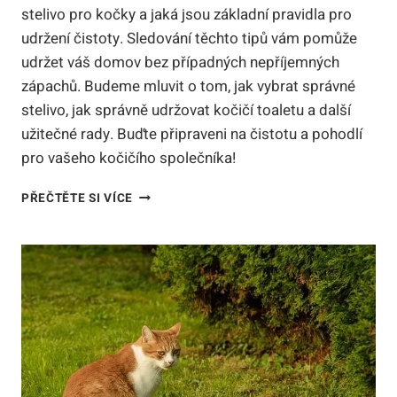
stelivo pro kočky a jaká jsou základní pravidla pro
udržení čistoty. Sledování těchto tipů vám pomůže
udržet váš domov bez případných nepříjemných
zápachů. Budeme mluvit o tom, jak vybrat správné
stelivo, jak správně udržovat kočičí toaletu a další
užitečné rady. Buďte připraveni na čistotu a pohodlí
pro vašeho kočičího společníka!
JAK
PŘEČTĚTE SI VÍCE
ČASTO
MĚNIT
STELIVO
PRO
KOČKY:
ZÁKLADNÍ
PRAVIDLA
PRO
ČISTOTU!