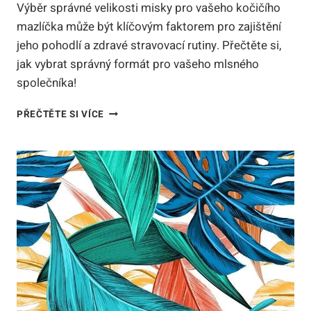
Výběr správné velikosti misky pro vašeho kočičího
mazlíčka může být klíčovým faktorem pro zajištění
jeho pohodlí a zdravé stravovací rutiny. Přečtěte si,
jak vybrat správný formát pro vašeho mlsného
společníka!
NEJLEPŠÍ
PŘEČTĚTE SI VÍCE
VELIKOST
MISKY
PRO
KOČKU:
JAK
VYBRAT
SPRÁVNÝ
FORMÁT
PRO
VAŠEHO
MLSNÉHO
SPOLEČNÍKA!