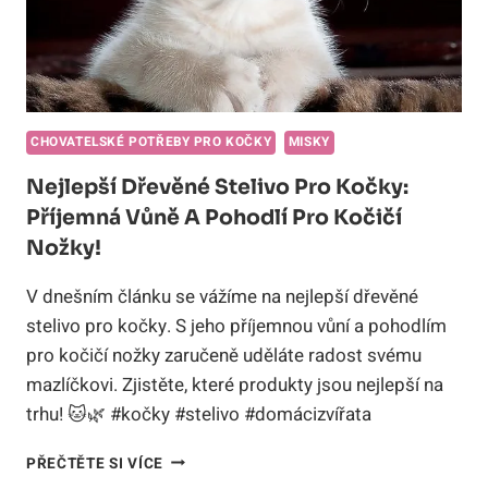
CHOVATELSKÉ POTŘEBY PRO KOČKY
MISKY
Nejlepší Dřevěné Stelivo Pro Kočky:
Příjemná Vůně A Pohodlí Pro Kočičí
Nožky!
V dnešním článku se vážíme na nejlepší dřevěné
stelivo pro kočky. S jeho příjemnou vůní a pohodlím
pro kočičí nožky zaručeně uděláte radost svému
mazlíčkovi. Zjistěte, které produkty jsou nejlepší na
trhu! 🐱🌿 #kočky #stelivo #domácizvířata
NEJLEPŠÍ
PŘEČTĚTE SI VÍCE
DŘEVĚNÉ