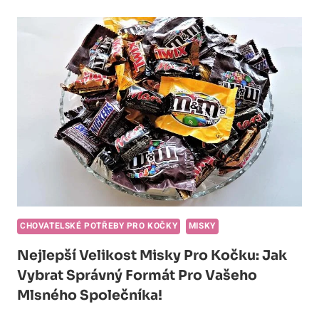
PRO
KOČKY:
UČIŇTE
KRMENÍ
VAŠÍ
MŇOUKAJÍCÍ
KRASAVICE
POHODLNĚJŠÍM!
CHOVATELSKÉ POTŘEBY PRO KOČKY
MISKY
Nejlepší Velikost Misky Pro Kočku: Jak
Vybrat Správný Formát Pro Vašeho
Mlsného Společníka!