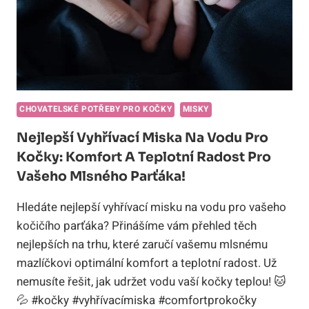
CHOVATELSKÉ POTŘEBY PRO KOČKY
MISKY
Nejlepší Vyhřívací Miska Na Vodu Pro
Kočky: Komfort A Teplotní Radost Pro
Vašeho Mlsného Parťáka!
Hledáte nejlepší vyhřívací misku na vodu pro vašeho
kočičího parťáka? Přinášíme vám přehled těch
nejlepších na trhu, které zaručí vašemu mlsnému
mazlíčkovi optimální komfort a teplotní radost. Už
nemusíte řešit, jak udržet vodu vaší kočky teplou! 🐱
💦 #kočky #vyhřívacímiska #comfortprokočky