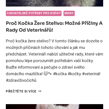
CHOVATELSKÉ POTŘEBY PRO KOČKY
MISKY
Proč Kočka Žere Stelivo: Možné Příčiny A
Rady Od Veterinářů!
Proč kočka žere stelivo? V tomto článku se dozvíte o
možných příčinách tohoto chování a jak mu
předcházet. Veterináři nabízí užitečné rady, které vám
pomohou lépe porozumět potřebám vaší kočky.
Buďte informovaní a pečujte o zdraví svého
domácího mazlíčka! 🐱🐾 #kočka #kočky #veterinář
#zdravíživočichů
PROČ
PŘEČTĚTE SI VÍCE
KOČKA
ŽERE
STELIVO: