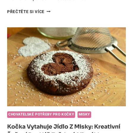
NEJLEPŠÍ
PŘEČTĚTE SI VÍCE
SPLACHOVACÍ
STELIVO
PRO
KOČKY:
JEDNODUCHÉ
A
HYGIENICKÉ
ŘEŠENÍ!
CHOVATELSKÉ POTŘEBY PRO KOČKY
MISKY
Kočka Vytahuje Jídlo Z Misky: Kreativní