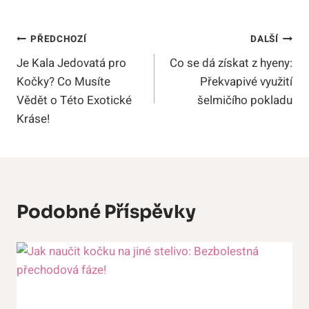
Navigace
PŘEDCHOZÍ
DALŠÍ
Je Kala Jedovatá pro
Co se dá získat z hyeny:
Pro
Kočky? Co Musíte
Překvapivé využití
Příspěvek
Vědět o Této Exotické
šelmičího pokladu
Kráse!
Podobné Příspěvky