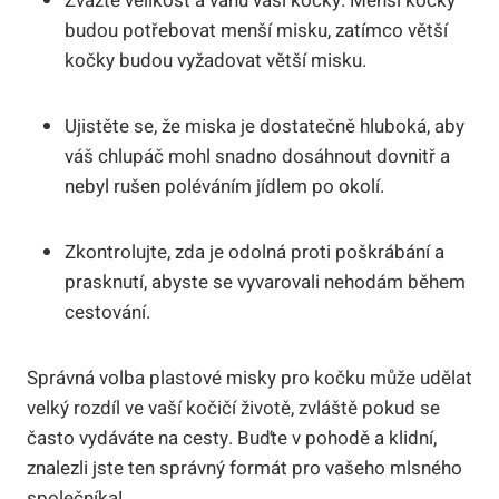
Zvažte velikost a váhu vaší kočky. Menší kočky
budou potřebovat menší misku, zatímco větší
kočky budou vyžadovat větší misku.
Ujistěte se, že miska je dostatečně hluboká, aby
váš chlupáč mohl snadno dosáhnout dovnitř a
nebyl rušen poléváním jídlem po okolí.
Zkontrolujte, zda je odolná proti poškrábání a
prasknutí, abyste se vyvarovali nehodám během
cestování.
Správná volba plastové misky pro kočku může udělat
velký rozdíl ve vaší kočičí životě, zvláště pokud se
často vydáváte na cesty. Buďte v pohodě a klidní,
znalezli jste ten správný formát pro vašeho mlsného
společníka!