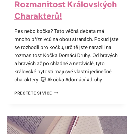
Rozmanitost Královských
Charakterů!
Pes nebo kočka? Tato věčná debata má
mnoho příznivců na obou stranách. Pokud jste
se rozhodli pro kočku, určitě jste narazili na
rozmanitost Kočka Domácí Druhy. Od hravých
a hravých až po chladné a nezávislé, tyto
královské bytosti mají své vlastní jedinečné
charaktery. 🐱 #kočka #domácí #druhy
KOČKA
PŘEČTĚTE SI VÍCE
DOMÁCÍ
DRUHY:
ROZMANITOST
KRÁLOVSKÝCH
CHARAKTERŮ!