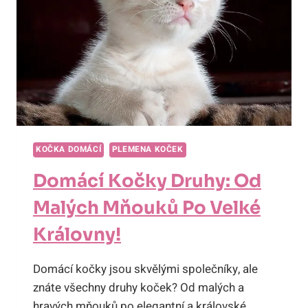
MŇOUKAJÍCÍHO!
KOČKA DOMÁCÍ
PLEMENA KOČEK
Domácí Kočky Druhy: Od
Malých Mňouků Po Velké
Královny!
Domácí kočky jsou skvělými společníky, ale
znáte všechny druhy koček? Od malých a
hravých mňouků po elegantní a královské