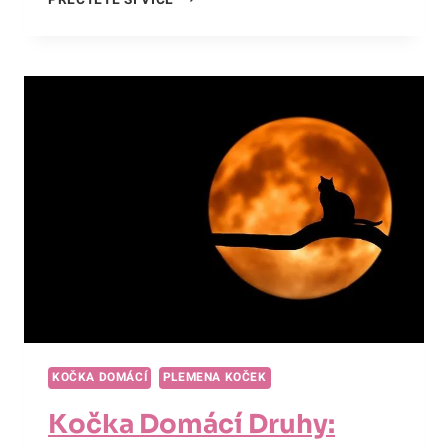
PŘEČTĚTE SI VÍCE
DOMÁCÍ
VĚK:
JAK
PRODLOUŽIT
ŠŤASTNÉ
MŇOUKÁNÍ
VAŠÍ
SPOLEČNICE!
KOČKA DOMÁCÍ
PLEMENA KOČEK
Kočka Domácí Druhy: