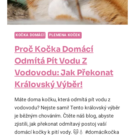
KOČKA DOMÁCÍ
PLEMENA KOČEK
Proč Kočka Domácí
Odmítá Pít Vodu Z
Vodovodu: Jak Překonat
Královský Výběr!
Máte doma kočku, která odmítá pít vodu z
vodovodu? Nejste sami! Tento královský výběr
je běžným chováním. Čtěte náš blog, abyste
zjistili, jak překonat odmítavý postoj vaší
domácí kočky k pití vody. 🐱💧 #domácíkočka