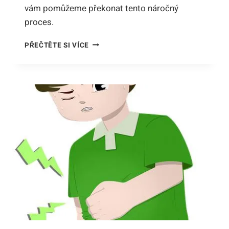
vám pomůžeme překonat tento náročný
proces.
SMRT
PŘEČTĚTE SI VÍCE
KOČKY
DOMÁCÍ:
JAK
PROJÍT
TĚŽKÝM
ROZLOUČENÍM
S
MILOVANÝM
MŇOUKÁNÍM!