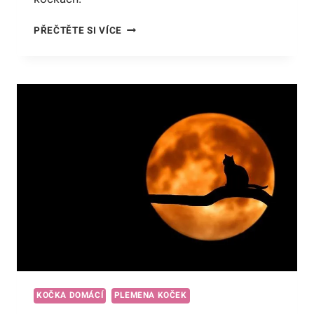
KOČKA
PŘEČTĚTE SI VÍCE
DOMÁCÍ
DÉLKA
ŽIVOTA:
JAK
PRODLOUŽIT
ŠŤASTNÝ
ČAS
S
VAŠÍM
MŇOUKÁNÍM!
KOČKA DOMÁCÍ
PLEMENA KOČEK