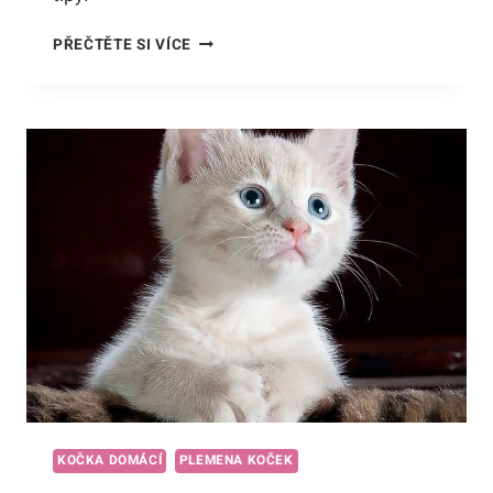
ČÍM
PŘEČTĚTE SI VÍCE
SE
LIŠÍ
DRÁPY
PSA
A
KOČKY
DOMÁCÍ:
BEZPEČNOSTNÍ
TIPY
PRO
DRÁPÁNÍ!
KOČKA DOMÁCÍ
PLEMENA KOČEK