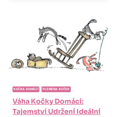
KOČKA
DOMÁCÍ:
FASCINUJÍCÍ
STATISTIKY
O
LOVU
KRÁLOVSKÉHO
LOVCE!
KOČKA DOMÁCÍ
PLEMENA KOČEK
Váha Kočky Domácí:
Tajemství Udržení Ideální