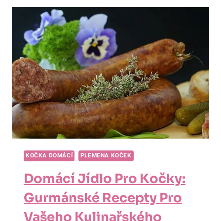
KOČKA:
KLÍČOVÉ
INFORMACE
O
HMOTNOSTI
VAŠÍ
MŇOUKAJÍCÍ!
KOČKA DOMÁCÍ
PLEMENA KOČEK
Domácí Jídlo Pro Kočky:
Gurmánské Recepty Pro
Vašeho Kulinařského