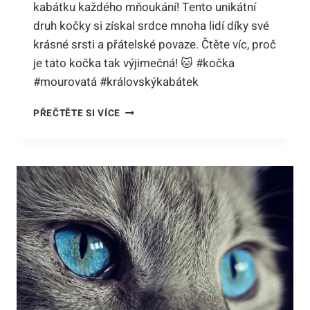
kabátku každého mňoukání! Tento unikátní
druh kočky si získal srdce mnoha lidí díky své
krásné srsti a přátelské povaze. Čtěte víc, proč
je tato kočka tak výjimečná! 🐱 #kočka
#mourovatá #královskýkabátek
KOČKA
PŘEČTĚTE SI VÍCE
DOMÁCÍ
MOUROVATÁ:
PROČ
JE
KRÁLOVSKÝ
KABÁTEK
KAŽDÉ
MŇOUKÁNÍ
UNIKÁTNÍ!