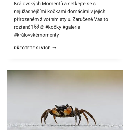
Královských Momentů a setkejte se s
nejúžasnějšími kočkami domácími v jejich
přirozeném životním stylu. Zaručeně Vás to
roztančí! 🐱🎨 #kočky #galerie
#královskémomenty
OBRÁZKY
PŘEČTĚTE SI VÍCE
KOČKY
DOMÁCÍ:
PROHLÍDKA
GALERIE
KRÁLOVSKÝCH
MOMENTŮ!