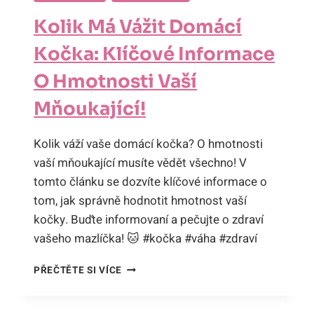
Kolik Má Vážit Domácí
Kočka: Klíčové Informace
O Hmotnosti Vaší
Mňoukající!
Kolik váží vaše domácí kočka? O hmotnosti
vaší mňoukající musíte vědět všechno! V
tomto článku se dozvíte klíčové informace o
tom, jak správně hodnotit hmotnost vaší
kočky. Buďte informovaní a pečujte o zdraví
vašeho mazlíčka! 🐱 #kočka #váha #zdraví
KOLIK
PŘEČTĚTE SI VÍCE
MÁ
VÁŽIT
DOMÁCÍ