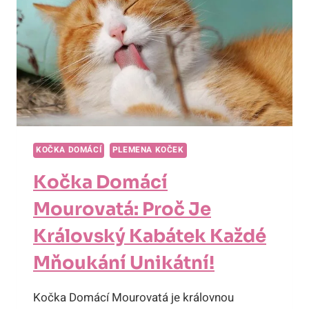
KULINAŘSKÉHO
MŇOUKÁNÍ!
KOČKA DOMÁCÍ
PLEMENA KOČEK
Kočka Domácí
Mourovatá: Proč Je
Královský Kabátek Každé
Mňoukání Unikátní!
Kočka Domácí Mourovatá je královnou