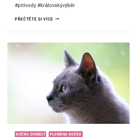
#pitívody #královskývýběr
PROČ
PŘEČTĚTE SI VÍCE
KOČKA
DOMÁCÍ
ODMÍTÁ
PÍT
VODU
Z
VODOVODU:
JAK
PŘEKONAT
KRÁLOVSKÝ
VÝBĚR!
KOČKA DOMÁCÍ
PLEMENA KOČEK