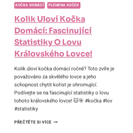
KOČKA DOMÁCÍ
PLEMENA KOČEK
Kolik Uloví Kočka
Domácí: Fascinující
Statistiky O Lovu
Královského Lovce!
Kolik úloví kočka domácí ročně? Toto zvíře je
považováno za skvělého lovce a jeho
schopnost chytit kořist je ohromující.
Podívejte se na fascinující statistiky o lovu
tohoto královského lovce! 🐱🎯 #kočka #lov
#statistiky
KOLIK
PŘEČTĚTE SI VÍCE
ULOVÍ