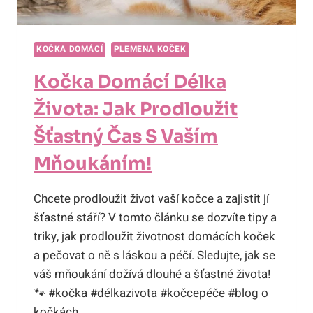
KOČKA DOMÁCÍ
PLEMENA KOČEK
Kočka Domácí Délka
Života: Jak Prodloužit
Šťastný Čas S Vaším
Mňoukáním!
Chcete prodloužit život vaší kočce a zajistit jí
šťastné stáří? V tomto článku se dozvíte tipy a
triky, jak prodloužit životnost domácích koček
a pečovat o ně s láskou a péčí. Sledujte, jak se
váš mňoukání dožívá dlouhé a šťastné života!
🐾 #kočka #délkazivota #kočcepéče #blog o
kočkách.