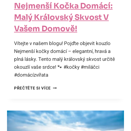
Nejmenší Kočka Domácí:
Malý Královský Skvost V
Vašem Domově!
Vítejte v našem blogu! Pojďte objevit kouzlo
Nejmenší kočky domácí – elegantní, hravá a
plná lásky. Tento malý královský skvost určitě
okouzlí vaše srdce! 🐾 #kočky #miláčci
#domácízvířata
NEJMENŠÍ
PŘEČTĚTE SI VÍCE
KOČKA
DOMÁCÍ:
MALÝ
KRÁLOVSKÝ
SKVOST
V
VAŠEM