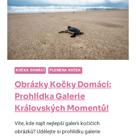
DOMOVĚ!
KOČKA DOMÁCÍ
PLEMENA KOČEK
Obrázky Kočky Domácí:
Prohlídka Galerie
Královských Momentů!
Víte, kde najít nejlepší galerii kočičích
obrázků? Udělejte si prohlídku galerie