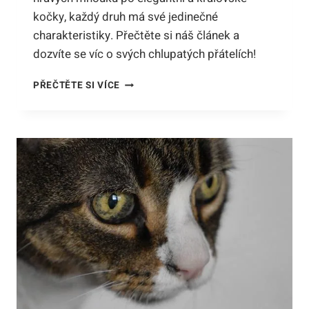
kočky, každý druh má své jedinečné
charakteristiky. Přečtěte si náš článek a
dozvíte se víc o svých chlupatých přátelích!
DOMÁCÍ
PŘEČTĚTE SI VÍCE
KOČKY
DRUHY:
OD
MALÝCH
MŇOUKŮ
PO
VELKÉ
KRÁLOVNY!