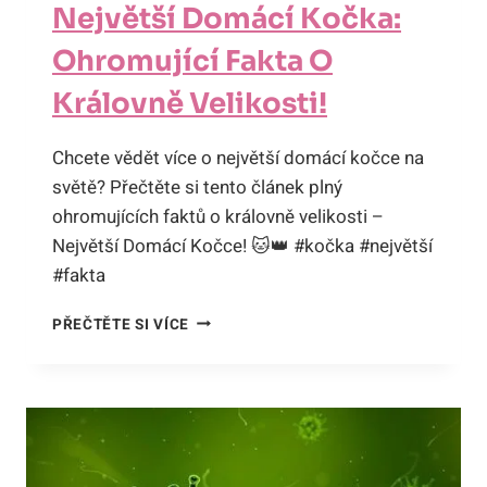
Největší Domácí Kočka:
Ohromující Fakta O
Královně Velikosti!
Chcete vědět více o největší domácí kočce na
světě? Přečtěte si tento článek plný
ohromujících faktů o královně velikosti –
Největší Domácí Kočce! 🐱👑 #kočka #největší
#fakta
NEJVĚTŠÍ
PŘEČTĚTE SI VÍCE
DOMÁCÍ
KOČKA:
OHROMUJÍCÍ
FAKTA
O
KRÁLOVNĚ
VELIKOSTI!