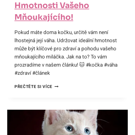
Hmotnosti Vašeho
Mňoukajícího!
Pokud máte doma kočku, určitě vám není
lhostejná její váha. Udržovat ideální hmotnost
může být klíčové pro zdraví a pohodu vašeho
mňoukajícího miláčka. Jak na to? To vám
prozradíme v našem článku! 🐱 #kočka #váha
#zdraví #článek
VÁHA
PŘEČTĚTE SI VÍCE
KOČKY
DOMÁCÍ:
TAJEMSTVÍ
UDRŽENÍ
IDEÁLNÍ
HMOTNOSTI
VAŠEHO