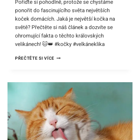
Pořiďte si pohodlně, protože se chystáme
ponořit do fascinujícího světa největších
koček domácích. Jaká je největší kočka na
světě? Přečtěte si náš článek a dozvíte se
ohromující fakta o těchto královských
velikánech! 🐱👑 #kočky #velkáneklika
JAKÁ
PŘEČTĚTE SI VÍCE
JE
NEJVĚTŠÍ
KOČKA
DOMÁCÍ:
OHROMUJÍCÍ
FAKTA
O
KRÁLOVSKÝCH
VELIKÁNECH!