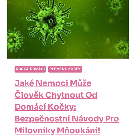
KOČKA DOMÁCÍ
PLEMENA KOČEK
Jaké Nemoci Může
Člověk Chytnout Od
Domácí Kočky:
Bezpečnostní Návody Pro
Milovníky Mňoukání!