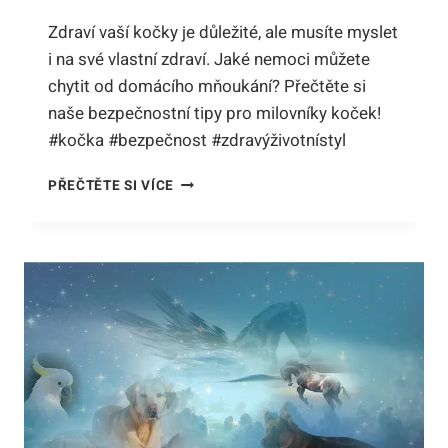
Zdraví vaší kočky je důležité, ale musíte myslet
i na své vlastní zdraví. Jaké nemoci můžete
chytit od domácího mňoukání? Přečtěte si
naše bezpečnostní tipy pro milovníky koček!
#kočka #bezpečnost #zdravýživotnístyl
JAKÉ
PŘEČTĚTE SI VÍCE
NEMOCI
MŮŽE
ČLOVĚK
CHYTNOUT
OD
DOMÁCÍ
KOČKY:
BEZPEČNOSTNÍ
NÁVODY
PRO
MILOVNÍKY
MŇOUKÁNÍ!