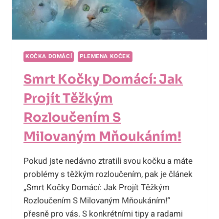
KOČKA DOMÁCÍ
PLEMENA KOČEK
Smrt Kočky Domácí: Jak
Projít Těžkým
Rozloučením S
Milovaným Mňoukáním!
Pokud jste nedávno ztratili svou kočku a máte
problémy s těžkým rozloučením, pak je článek
„Smrt Kočky Domácí: Jak Projít Těžkým
Rozloučením S Milovaným Mňoukáním!“
přesně pro vás. S konkrétními tipy a radami