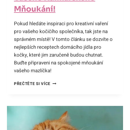
Mňoukání!
Pokud hledáte inspiraci pro kreativní vaření
pro vašeho kočičího společníka, tak jste na
správném místě! V tomto článku se dozvíte o
nejlepších receptech domácího jídla pro
kočky, které jim zaručeně budou chutnat.
Buďte připraveni na spokojené mňoukání
vašeho mazlíčka!
DOMÁCÍ
PŘEČTĚTE SI VÍCE
JÍDLO
PRO
KOČKY:
GURMÁNSKÉ
RECEPTY
PRO
VAŠEHO