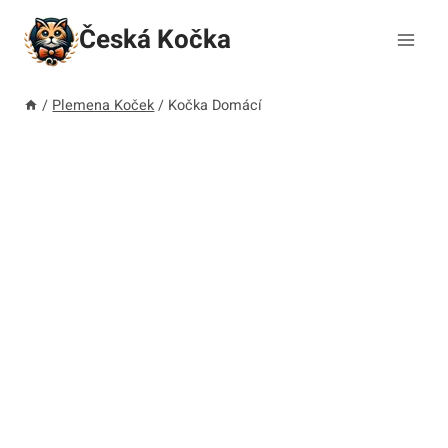
Přeskočit
Česká Kočka
na
obsah
/
Plemena Koček
/
Kočka Domácí