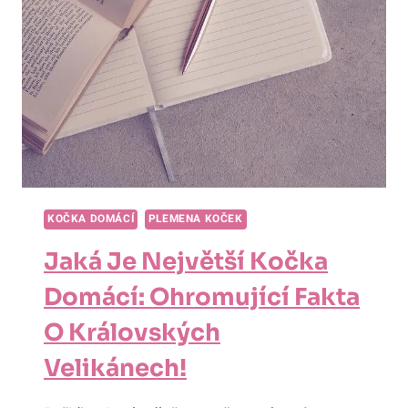
KOČKA DOMÁCÍ
PLEMENA KOČEK
Jaká Je Největší Kočka
Domácí: Ohromující Fakta
O Královských
Velikánech!