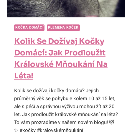
KOČKA DOMÁCÍ
PLEMENA KOČEK
Kolik Se Dožívaj Kočky
Domácí: Jak Prodloužit
Královské Mňoukání Na
Léta!
Kolik se dožívají kočky domácí? Jejich
průměrný věk se pohybuje kolem 10 až 15 let,
ale s péčí a správnou výživou mohou žít až 20
let. Jak prodloužit královské mňoukání na léta?
To vám prozradíme v našem novém blogu! 🐱
✨ #kočky #královskémňoukání