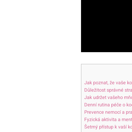
Jak poznat, že vaše k
Důležitost správné str
Jak udržet vašeho mňo
Denní rutina péče o koč
Prevence nemocí a prav
Fyzická aktivita a men
Šetrný přístup k vaší k