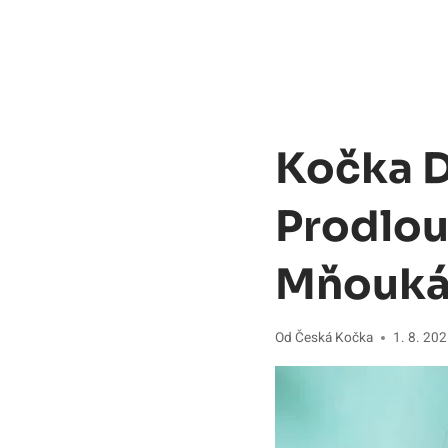
Kočka D
Prodlou
Mňouká
Od
Česká Kočka
1. 8. 20