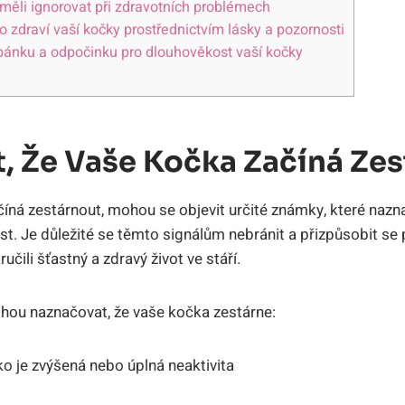
eměli ignorovat při zdravotních problémech
zdraví vaší kočky prostřednictvím lásky a pozornosti
spánku a odpočinku pro dlouhověkost vaší kočky
, Že Vaše Kočka Začíná Ze
íná zestárnout, mohou se objevit určité známky, které naznač
ost. Je důležité se těmto signálům nebránit a přizpůsobit s
čili šťastný a zdravý život ve stáří.
hou naznačovat, že vaše kočka zestárne:
o je zvýšená nebo úplná neaktivita