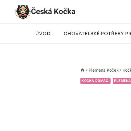
Přeskočit
Česká Kočka
na
obsah
ÚVOD
CHOVATELSKÉ POTŘEBY P
/
Plemena Koček
/
Koč
KOČKA DOMÁCÍ
PLEMENA