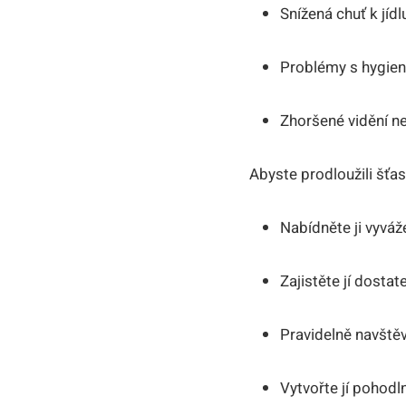
Snížená chuť k jíd
Problémy s hygien
Zhoršené vidění n
Abyste prodloužili šťast
Nabídněte ji vyváž
Zajistěte jí dosta
Pravidelně navštěv
Vytvořte jí pohodl