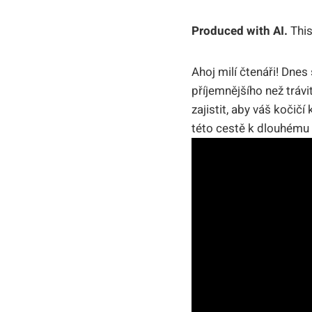
Produced with AI.
This
Ahoj milí čtenáři! Dnes
příjemnějšího než tráv
zajistit, aby váš kočič
této cestě k dlouhému