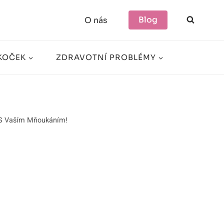
Blog
O nás
KOČEK
ZDRAVOTNÍ PROBLÉMY
s S Vaším Mňoukáním!