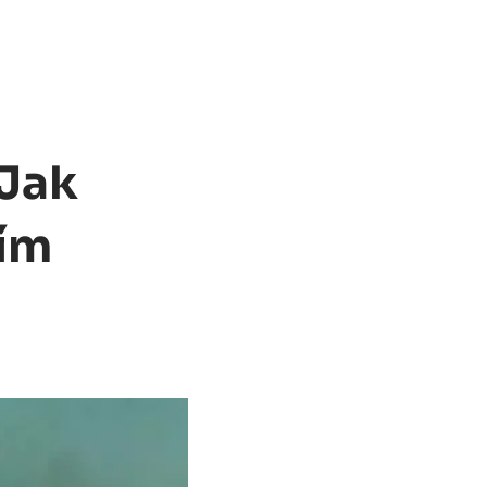
 Jak
ším