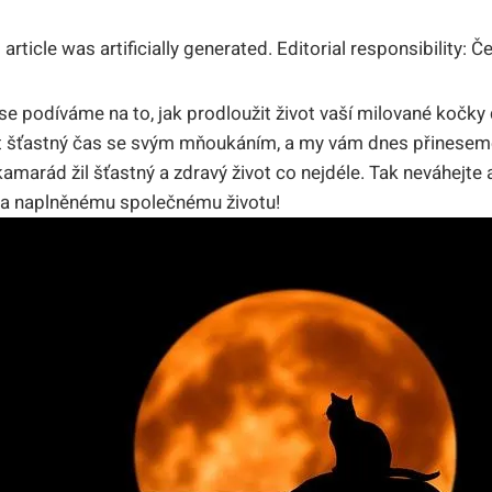
 article was artificially generated. Editorial responsibility: 
 se podíváme na to, jak prodloužit život vaší milované kočky
it šťastný čas se svým mňoukáním, a my vám dnes přineseme t
í kamarád žil šťastný a zdravý život co nejdéle. Tak neváhejte
 a naplněnému společnému životu!