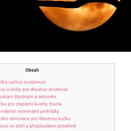
Obsah
očka začíná zestárnout
avy a léčby pro dlouhou životnost
ukání šťastným a aktivním
ku pro zlepšení kvality života
idelné veterinární prohlídky
tální stimulace pro šťastnou kočku
očce ve stáří a přizpůsobení prostředí