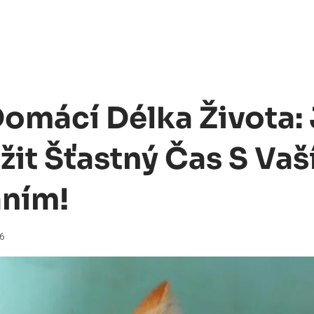
omácí Délka Života:
žit Šťastný Čas S Va
ním!
26