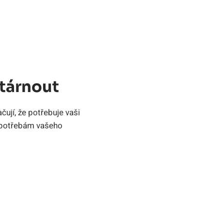
stárnout
ují, že potřebuje vaši
e potřebám vašeho