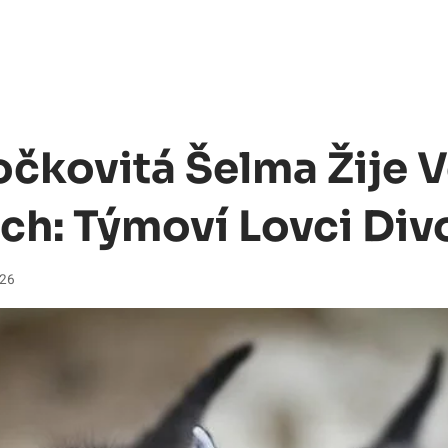
očkovitá Šelma Žije 
h: Týmoví Lovci Div
026