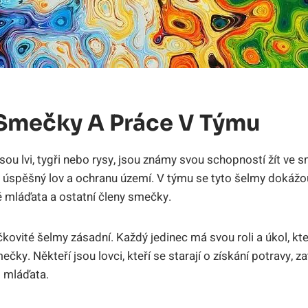
 Smečky A Práce V Týmu
sou lvi, tygři nebo rysy, jsou známy svou schopností žít ve 
ro úspěšný lov a ochranu území. V týmu se tyto šelmy dokáž
vé mláďata a ostatní členy smečky.
čkovité šelmy zásadní. Každý jedinec má svou roli a úkol, k
y. Někteří jsou lovci, kteří se starají o získání potravy, zat
o mláďata.