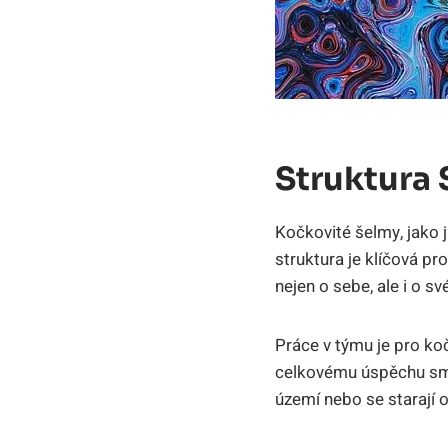
Struktura
Kočkovité šelmy, jako j
struktura je klíčová p
nejen o sebe, ale i o s
Práce v týmu je pro ko
celkovému úspěchu smečk
území nebo se starají 