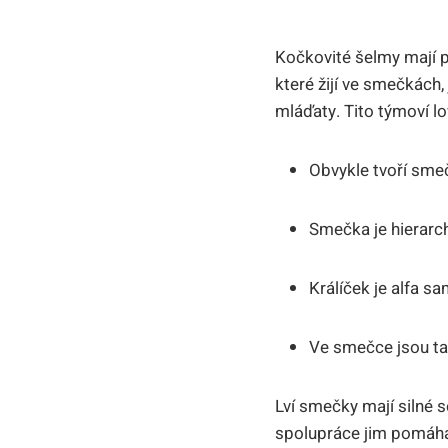
Kočkovité šelmy mají p
které žijí ve smečkách,
mláďaty. Tito týmoví lo
Obvykle tvoří smeč
Smečka je hierarc
Králíček je alfa s
Ve smečce jsou t
Lví smečky mají silné s
spolupráce jim pomáhá 