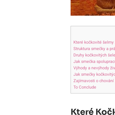
Které kočkovité šelmy 
Struktura smečky a pr
Druhy kočkovitých šel
Jak smečka spolupracu
Výhody a nevýhody ži
Jak smečky kočkovitýc
Zajímavosti o chování
To Conclude
Které Koč