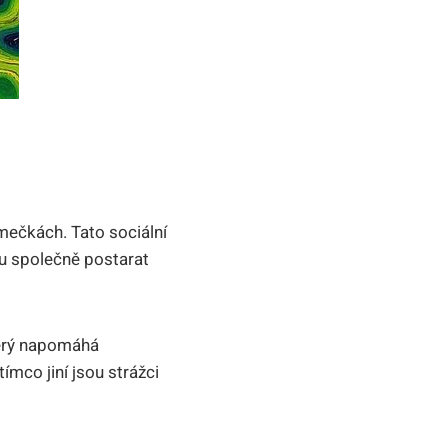
smečkách. Tato sociální
ou společně postarat
terý napomáhá
ímco jiní jsou strážci