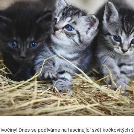
divočiny! Dnes se podíváme na fascinující svět kočkovitých š