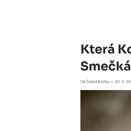
Která K
Smečkác
Od
Česká Kočka
20. 4. 2