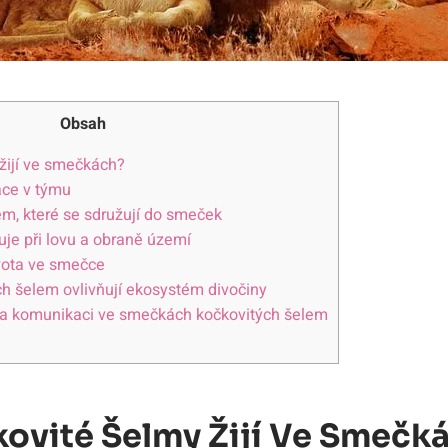
Obsah
žijí ve smečkách?
áce v týmu
em, které se sdružují do smeček
je při lovu a obraně území
vota ve smečce
h šelem ovlivňují ekosystém divočiny
 a komunikaci ve smečkách kočkovitých šelem
kovité Šelmy Žijí Ve Smečk