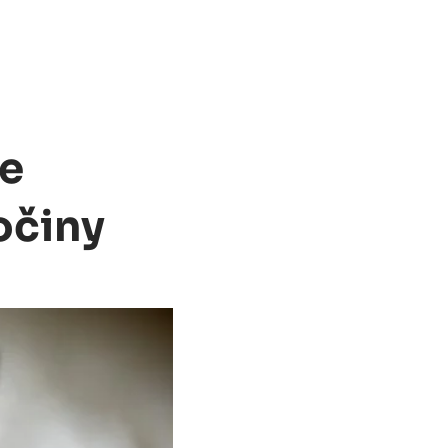
Ve
očiny