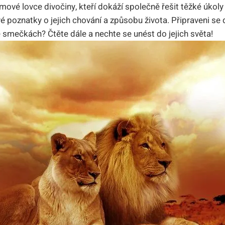
vé lovce divočiny, kteří dokáží společně řešit těžké úkoly 
é poznatky o jejich chování a způsobu života. Připraveni se 
e smečkách? Čtěte dále a nechte se unést do jejich světa!