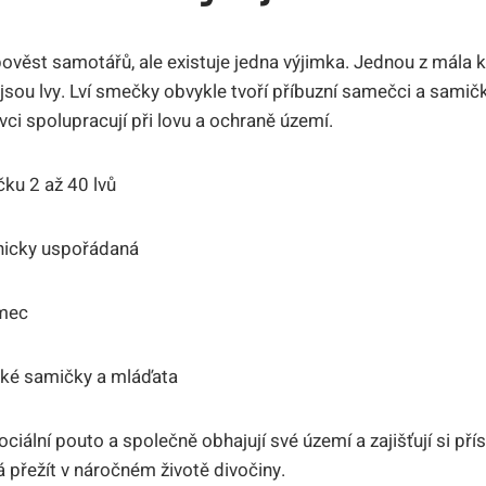
ověst samotářů, ale existuje jedna výjimka. Jednou z mála 
 jsou lvy. Lví smečky obvykle tvoří příbuzní samečci a samičk
vci spolupracují při lovu a ochraně území.
ku 2 až 40 lvů
hicky uspořádaná
amec
aké samičky a mláďata
ociální pouto a společně obhajují své území a zajišťují si pří
přežít v náročném životě divočiny.