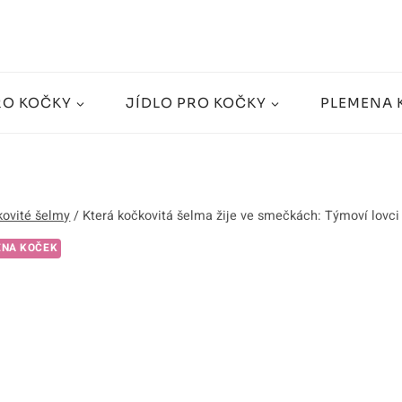
RO KOČKY
JÍDLO PRO KOČKY
PLEMENA 
ovité šelmy
/
Která kočkovitá šelma žije ve smečkách: Týmoví lovci
ENA KOČEK