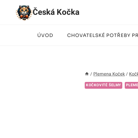
Přeskočit
Česká Kočka
na
obsah
ÚVOD
CHOVATELSKÉ POTŘEBY P
/
Plemena Koček
/
Kočk
KOČKOVITÉ ŠELMY
PLEM