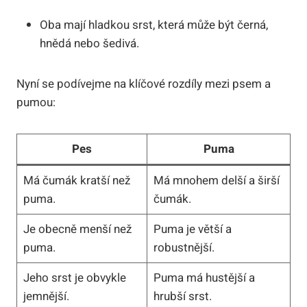
Oba mají hladkou srst, která může být černá,
hnědá nebo šedivá.
Nyní se podívejme na klíčové rozdíly mezi psem a
pumou:
Pes
Puma
Má čumák kratší než
Má mnohem delší a širší
puma.
čumák.
Je obecně menší než
Puma je větší a
puma.
robustnější.
Jeho srst je obvykle
Puma má hustější a
jemnější.
hrubší srst.