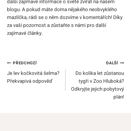
další zajímavé informace o světě zvířat na našem
blogu. A pokud máte doma nějakého neobvyklého
mazlíčka, rádi se o něm dozvíme v komentářích! Díky
za vaši pozornost a zůstaňte s námi pro další
zajímavé články.
Navigace
PŘEDCHOZÍ
DALŠÍ
Je lev kočkovitá šelma?
Do kolika let zůstanou
Pro
Překvapivá odpověď
tygři v Zoo Hluboká?
Příspěvek
Odkryjte jejich pobytový
plán!