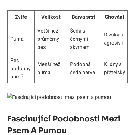
Zvíře
Velikost
Barva srsti
Chování
Větší než
Šedá s
Divoká a
Puma
průměrný
černými
agresivní
pes
skvrnami
Pes
Menší než
Podobná
Klidný a
podobný
puma
šedá barva
přátelský
pumě
Fascinující Podobnosti Mezi
Psem A Pumou