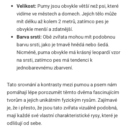
Velikost:
Pumy jsou obvykle větší než psi, které
vidíme ve městech a domech. Jejich tělo může
mít délku až kolem 2 metrů, zatímco pes je
obvykle menší a zdatnější.
Barva srsti:
Obě zvířata mohou mít podobnou
barvu srsti, jako je tmavě hnědá nebo šedá.
Nicméně, puma obvykle má krásný leopardí vzor
na srsti, zatímco pes má tendenci k
jednobarevnému zbarvení.
Tato srovnání a kontrasty mezi pumou a psem nám
pomáhají lépe porozumět těmto dvěma fascinujícím
tvorům a jejich unikátním fyzickým rysům. Zajímavé
je, že i přesto, že jsou tato zvířata vizuálně podobná,
mají každé své vlastní charakteristické rysy, které je
odlišují od sebe.