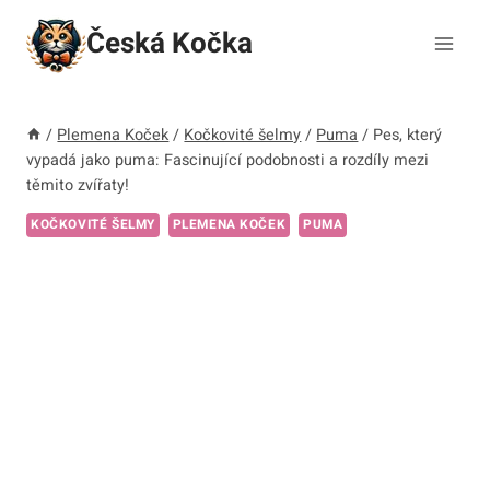
Přeskočit
Česká Kočka
na
obsah
/
Plemena Koček
/
Kočkovité šelmy
/
Puma
/
Pes, který
vypadá jako puma: Fascinující podobnosti a rozdíly mezi
těmito zvířaty!
KOČKOVITÉ ŠELMY
PLEMENA KOČEK
PUMA