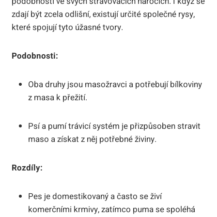
podobnosti ve svých stravovacích nárocích. I když se
zdají být zcela odlišní, existují určité společné rysy,
které spojují tyto úžasné tvory.
Podobnosti:
Oba druhy jsou masožravci a potřebují bílkoviny
z masa k přežití.
Psí a pumí trávicí systém je přizpůsoben stravit
maso a získat z něj potřebné živiny.
Rozdíly:
Pes je domestikovaný a často se živí
komerčními krmivy, zatímco puma se spoléhá