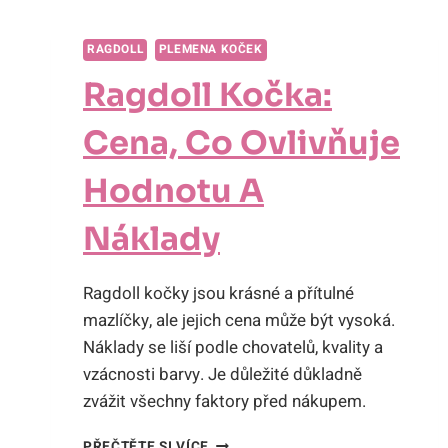
A
VÝCHOVA
RAGDOLL
PLEMENA KOČEK
Ragdoll Kočka:
Cena, Co Ovlivňuje
Hodnotu A
Náklady
Ragdoll kočky jsou krásné a přítulné
mazlíčky, ale jejich cena může být vysoká.
Náklady se liší podle chovatelů, kvality a
vzácnosti barvy. Je důležité důkladně
zvážit všechny faktory před nákupem.
RAGDOLL
PŘEČTĚTE SI VÍCE