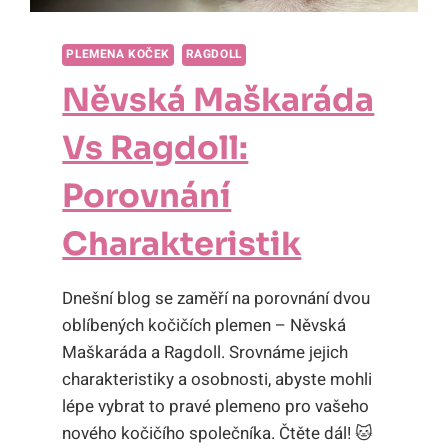
PLEMENA KOČEK
RAGDOLL
Něvská Maškaráda
Vs Ragdoll:
Porovnání
Charakteristik
Dnešní blog se zaměří na porovnání dvou
oblíbených kočičích plemen – Něvská
Maškaráda a Ragdoll. Srovnáme jejich
charakteristiky a osobnosti, abyste mohli
lépe vybrat to pravé plemeno pro vašeho
nového kočičího společníka. Čtěte dál! 🐱