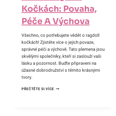
Kočkách: Povaha,
Péče A Výchova
Všechno, co potřebujete vědět o ragdoll
kočkách! Zjistěte více o jejich povaze,
správné péči a výchově. Tato plemena jsou
skvělými společníky, kteří si zaslouží vaši
lásku a pozornost. Buďte připraveni na
úžasné dobrodružství s těmito krásnými
tvory.
VŠE
PŘEČTĚTE SI VÍCE
O
RAGDOLL
KOČKÁCH:
POVAHA,
PÉČE