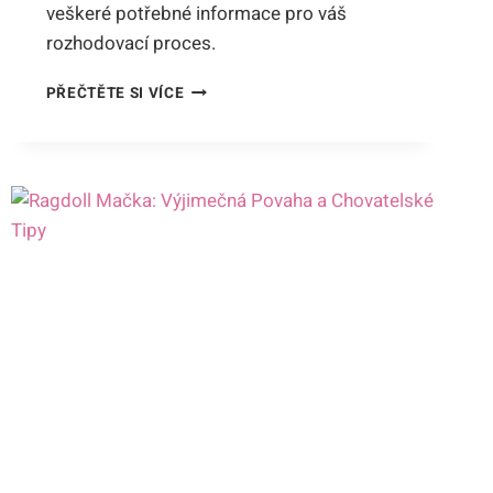
veškeré potřebné informace pro váš
rozhodovací proces.
BIRMAN
PŘEČTĚTE SI VÍCE
VS
RAGDOLL:
ROZDÍLY,
PODOBNOSTI
A
JAK
VYBRAT