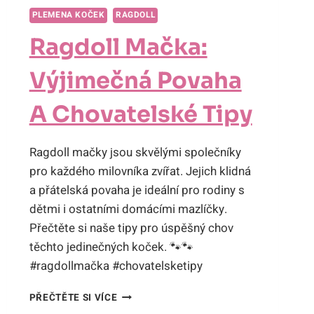
PLEMENA KOČEK
RAGDOLL
Ragdoll Mačka:
Výjimečná Povaha
A Chovatelské Tipy
Ragdoll mačky jsou skvělými společníky
pro každého milovníka zvířat. Jejich klidná
a přátelská povaha je ideální pro rodiny s
dětmi i ostatními domácími mazlíčky.
Přečtěte si naše tipy pro úspěšný chov
těchto jedinečných koček. 🐾🐾
#ragdollmačka #chovatelsketipy
RAGDOLL
PŘEČTĚTE SI VÍCE
MAČKA: