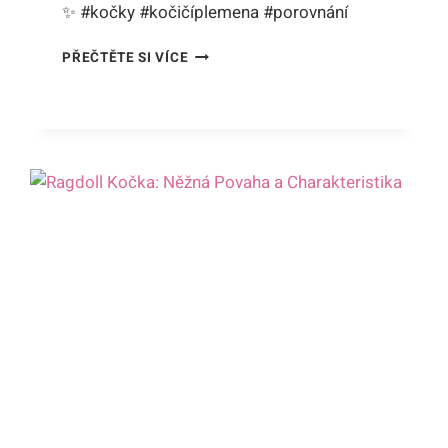
✨ #kočky #kočičíplemena #porovnání
NĚVSKÁ
PŘEČTĚTE SI VÍCE
MAŠKARÁDA
VS
RAGDOLL:
POROVNÁNÍ
CHARAKTERISTIK