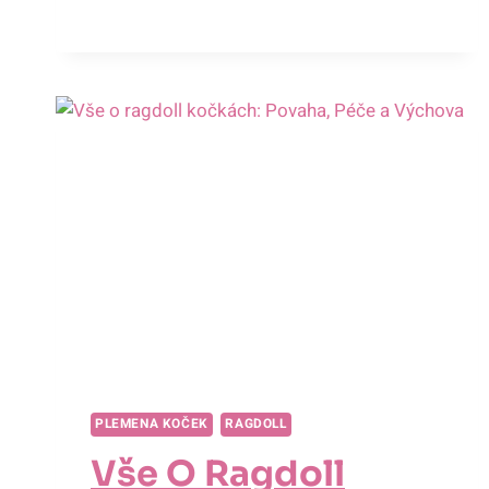
VELIKOST,
FYZICKÉ
CHARAKTERISTIKY
A
PÉČE
PLEMENA KOČEK
RAGDOLL
Vše O Ragdoll