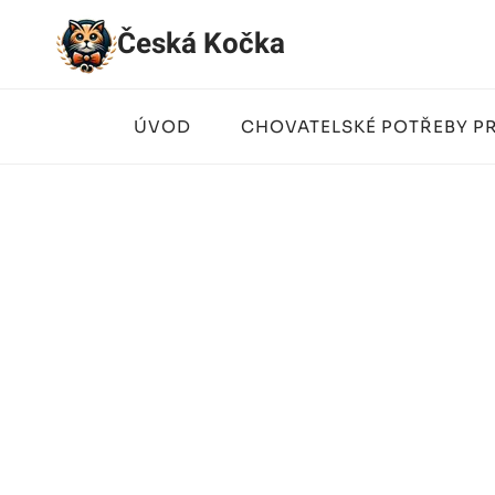
Přeskočit
Česká Kočka
na
obsah
ÚVOD
CHOVATELSKÉ POTŘEBY P