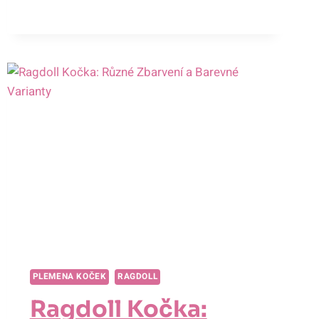
VÝJIMEČNÁ
POVAHA
A
CHOVATELSKÉ
TIPY
PLEMENA KOČEK
RAGDOLL
Ragdoll Kočka: