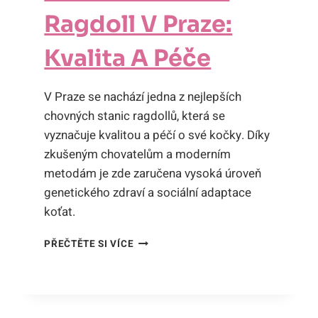
Ragdoll V Praze:
Kvalita A Péče
V Praze se nachází jedna z nejlepších
chovných stanic ragdollů, která se
vyznačuje kvalitou a péčí o své kočky. Díky
zkušeným chovatelům a moderním
metodám je zde zaručena vysoká úroveň
genetického zdraví a sociální adaptace
koťat.
CHOVNÁ
PŘEČTĚTE SI VÍCE
STANICE
RAGDOLL
V
PRAZE:
KVALITA