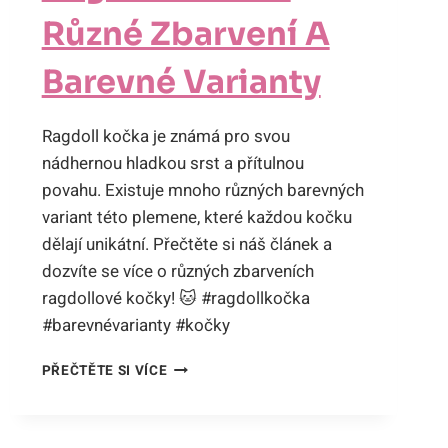
Různé Zbarvení A
Barevné Varianty
Ragdoll kočka je známá pro svou
nádhernou hladkou srst a přítulnou
povahu. Existuje mnoho různých barevných
variant této plemene, které každou kočku
dělají unikátní. Přečtěte si náš článek a
dozvíte se více o různých zbarveních
ragdollové kočky! 🐱 #ragdollkočka
#barevnévarianty #kočky
RAGDOLL
PŘEČTĚTE SI VÍCE
KOČKA:
RŮZNÉ
ZBARVENÍ