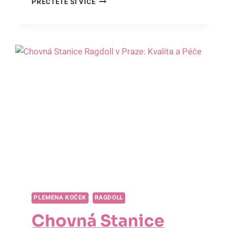
PŘEČTĚTE SI VÍCE
KOČKA:
NĚŽNÁ
POVAHA
A
CHARAKTERISTIKA
PLEMENA KOČEK
RAGDOLL
Chovná Stanice