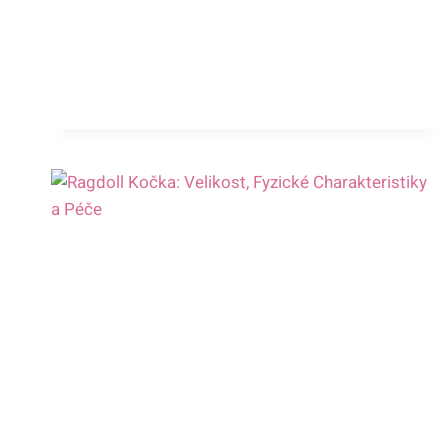
PŘEHLED
DRUHŮ
A
ROZDÍLŮ
V
ZBARVENÍ