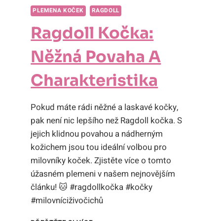
PLEMENA KOČEK
RAGDOLL
Ragdoll Kočka:
Něžná Povaha A
Charakteristika
Pokud máte rádi něžné a laskavé kočky,
pak není nic lepšího než Ragdoll kočka. S
jejich klidnou povahou a nádherným
kožichem jsou tou ideální volbou pro
milovníky koček. Zjistěte více o tomto
úžasném plemeni v našem nejnovějším
článku! 🐱 #ragdollkočka #kočky
#milovníciživočichů
RAGDOLL