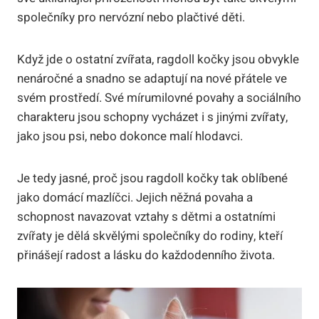
společníky pro nervózní nebo plačtivé děti.
Když ⁤jde o ostatní zvířata, ​ragdoll kočky jsou obvykle
nenáročné ⁤a ⁣snadno se adaptují na nové přátele ve
svém prostředí. Své mírumilovné povahy a sociálního
charakteru jsou schopny vycházet ⁢i s jinými zvířaty,​
jako jsou psi, nebo dokonce malí hlodavci.
Je tedy jasné,⁢ proč jsou ragdoll ‍kočky tak oblíbené
jako domácí mazlíčci. Jejich něžná povaha ​a
schopnost navazovat vztahy s dětmi‌ a ⁤ostatními
zvířaty je dělá skvělými společníky do rodiny, kteří
přinášejí radost a lásku do ⁢každodenního života.