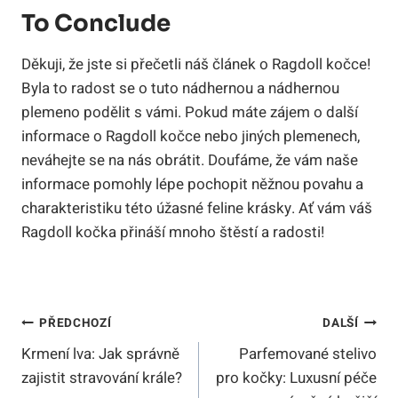
To Conclude
Děkuji, že jste si přečetli náš článek o Ragdoll kočce!
Byla to radost se‌ o tuto nádhernou a nádhernou
plemeno podělit ​s vámi. Pokud máte‌ zájem o další
⁣informace o Ragdoll⁢ kočce nebo ⁣jiných plemenech,⁤
neváhejte se na​ nás obrátit. Doufáme, že vám naše
informace pomohly lépe pochopit⁢ něžnou​ povahu a
⁢charakteristiku této‍ úžasné feline krásky. Ať vám ​váš
Ragdoll kočka přináší mnoho štěstí ⁣a radosti!
Navigace
PŘEDCHOZÍ
DALŠÍ
Krmení lva: Jak správně
Parfemované stelivo
Pro
zajistit stravování krále?
pro kočky: Luxusní péče
Příspěvek