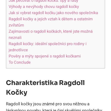
Jak pečovat o ragdoll kočku: tipy a ‌rady
Výhody a ‍nevýhody chovu ragdoll kočky
Jak si ⁢vybrat ragdoll kočku jako nového⁤ společníka
Ragdoll kočky a jejich vztah k dětem a ostatním
zvířatům
Zajímavosti o ragdoll kočkách, které jste možná​
neznali
Ragdoll kočky: ideální společníci pro rodiny i
jednotlivce
Pověry a mýty spojené s ragdoll kočkami
To Conclude
Charakteristika
Ragdoll
Kočky
Ragdoll kočky jsou známé pro‍ svou něžnou a
láskyplnou povahu, která je činí skvělými společníky