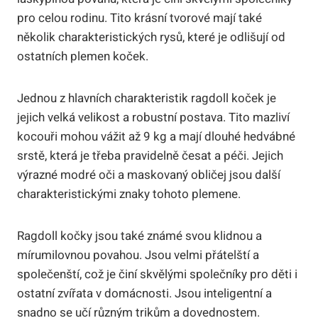
‌pro ‍celou ⁤rodinu. Tito krásní tvorové mají také
několik charakteristických rysů, které je odlišují od
ostatních plemen koček.
Jednou z hlavních charakteristik ragdoll koček je
jejich velká velikost‍ a robustní postava. ​Tito mazliví
kocouři mohou vážit až 9 kg a mají dlouhé hedvábné
srstě, která je ⁢třeba pravidelně česat a péči. Jejich
výrazné modré oči ⁤a maskovaný obličej jsou​ další
charakteristickými znaky tohoto plemene.
Ragdoll kočky⁣ jsou také známé svou klidnou a
‍mírumilovnou povahou. Jsou velmi⁢ přátelští a
společenští, což je činí skvělými společníky ‍pro děti‌ i
ostatní​ zvířata v domácnosti. Jsou inteligentní⁤ a
snadno se učí různým trikům a​ dovednostem.