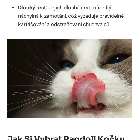
Dlouhý‌ srst:
Jejich dlouhá srst může být
náchylná⁤ k zamotání, což vyžaduje pravidelné
kartáčování a odstraňování chuchvalců.
Jak Si ⁢vybrat Ragdoll Kočku