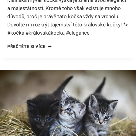
Mainská mývalí kočka výška je známá svou elegancí
a majestátností. Kromě toho však existuje mnoho
důvodů, proč je právě tato kočka vždy na vrcholu.
Dovolte mi rozkrýt tajemství této královské kočky! 🐾
#kočka #královskákočka #elegance
MAINSKÁ
PŘEČTĚTE SI VÍCE
MÝVALÍ
KOČKA
VÝŠKA:
PROČ
JE
KRÁLOVSKÁ
KOČKA
VŽDY
NA
VRCHOLU!