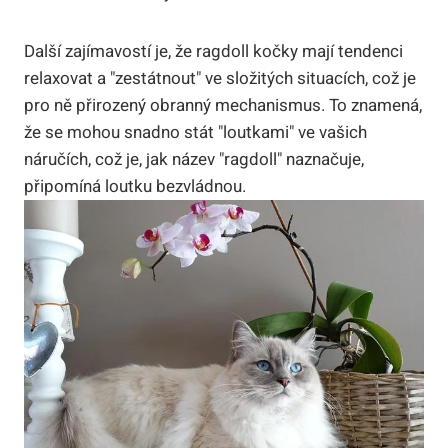
Další zajímavostí je, že ragdoll kočky mají tendenci
relaxovat a "zestátnout" ve složitých situacích, což je
pro ně přirozený obranný mechanismus. To⁢ znamená,
že ​se mohou snadno⁤ stát "loutkami" ve ‍vašich
náručích, což je, jak název "ragdoll" naznačuje,⁢
připomíná loutku bezvládnou.