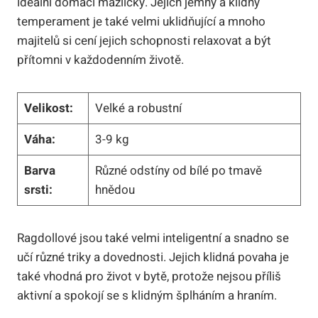
ideální domácí mazlíčky. Jejich jemný a‌ klidný
temperament je také velmi uklidňující a mnoho
majitelů si cení jejich schopnosti relaxovat a být
přítomni v‌ každodenním životě.
Velikost:
Velké a robustní
Váha:
3-9 kg
Barva⁣
Různé odstíny od bílé po tmavě
srsti:
hnědou
Ragdollové jsou také velmi inteligentní a snadno se
učí různé triky a dovednosti. Jejich klidná povaha je
také vhodná pro život ​v bytě, protože nejsou příliš
aktivní a spokojí se s klidným šplháním a hraním.