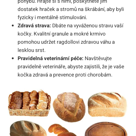
pohybu. ​Hrajte si s nimi, poskytněte⁤ jim
dostatek hraček a stromů na ⁢škrábání, aby byli
fyzicky i​ mentálně stimulováni.
Zdravá⁢ strava:
Dbáte na vyváženou stravu vaší
kočky. Kvalitní​ granule a mokré krmivo
pomohou‍ udržet ragdollovi zdravou váhu a
lesklou srst.
Pravidelná veterinární péče:
Navštěvujte
pravidelně veterináře, abyste zajistili, že je vaše
kočka zdravá a prevence ⁣proti ‍chorobám.