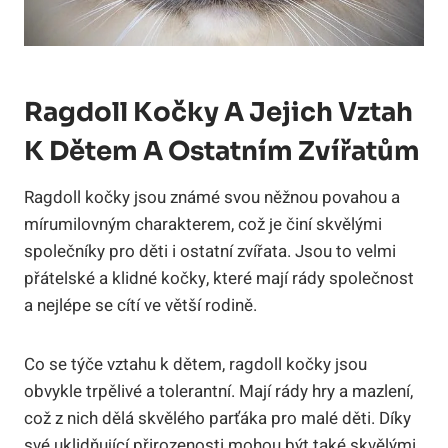
Ragdoll Kočky A Jejich Vztah
K Dětem A Ostatním Zvířatům
Ragdoll kočky jsou známé svou něžnou povahou a ​
mírumilovným charakterem, což je⁣ činí skvělými
společníky ​pro děti i ostatní zvířata. Jsou⁤ to velmi
přátelské a‍ klidné kočky, které mají rády společnost
a nejlépe se cítí ve větší rodině.
Co se týče vztahu k dětem, ragdoll kočky jsou
obvykle trpělivé⁣ a tolerantní. Mají⁢ rády hry a mazlení,
což z nich dělá skvělého parťáka ⁣pro malé děti. Díky
své uklidňující přirozenosti ⁣mohou být ⁣také‌ skvělými