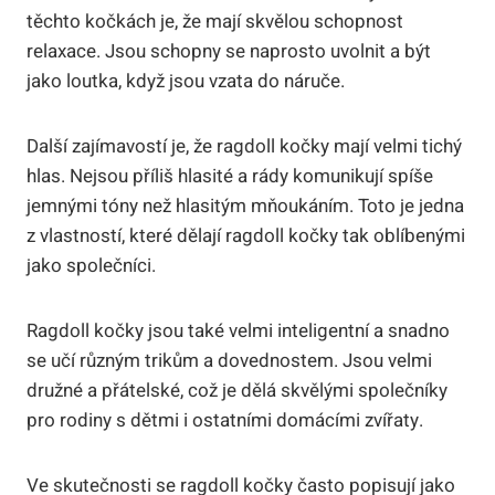
těchto kočkách je, že mají skvělou schopnost
relaxace. Jsou schopny se naprosto⁣ uvolnit‌ a⁣ být
jako⁣ loutka, když jsou vzata do náruče.
Další zajímavostí je, ⁣že ragdoll kočky mají velmi tichý
hlas. Nejsou příliš hlasité ⁤a rády komunikují spíše
jemnými tóny než hlasitým mňoukáním.‌ Toto je jedna
z vlastností, které dělají ragdoll ‍kočky tak oblíbenými
jako společníci.
Ragdoll kočky jsou také velmi inteligentní a snadno
⁤se učí různým trikům a dovednostem. Jsou ⁤velmi
družné a přátelské, což ⁣je dělá skvělými společníky
pro rodiny s dětmi i ostatními domácími zvířaty.
Ve skutečnosti se ragdoll kočky často popisují jako