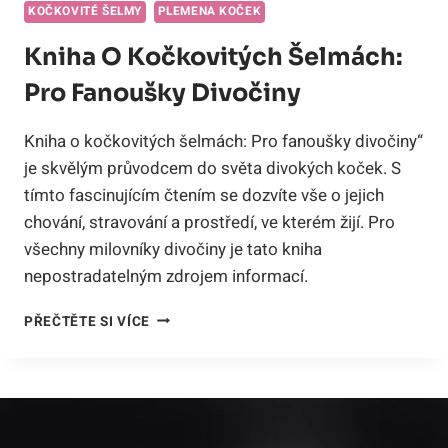
KOČKOVITÉ ŠELMY
PLEMENA KOČEK
Kniha O Kočkovitých Šelmách:
Pro Fanoušky Divočiny
Kniha o kočkovitých šelmách: Pro fanoušky divočiny“
je skvělým průvodcem do světa divokých koček. S
tímto fascinujícím čtením se dozvíte vše o jejich
chování, stravování a prostředí, ve kterém žijí. Pro
všechny milovníky divočiny je tato kniha
nepostradatelným zdrojem informací.
KNIHA
PŘEČTĚTE SI VÍCE
O
KOČKOVITÝCH
ŠELMÁCH:
PRO
FANOUŠKY
DIVOČINY