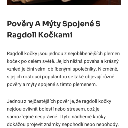
Pověry A Mýty Spojené S
Ragdoll Kočkami
Ragdoll ⁢kočky jsou jednou z nejoblíbenějších plemen
koček po celém světě. Jejich něžná povaha a krásný
vzhled je činí velmi oblíbenými společníky. Nicméně,
s jejich rostoucí popularitou‌ se také objevují různé
pověry a mýty spojené s tímto plemenem.
Jednou⁤ z nejčastějších pověr je, že ragdoll ⁣kočky
nejdou ovlivnit bolestí nebo ⁤stresem,⁤ což‍ je
samozřejmě nesprávné. I tyto⁤ nádherné kočky
dokážou projevit známky nepohodlí ‍nebo nepohody,