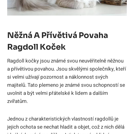
Něžná⁤ A Přívětivá Povaha
Ragdoll Koček
Ragdoll ‍kočky jsou známé ⁣svou neuvěřitelně něžnou
a přívětivou povahou. ​Jsou skvělými společníky, ‍kteří
si velmi užívají pozornost a náklonnost⁤ svých
majitelů. Tato plemeno je známé svou​ schopností se
uvolnit a být velmi‍ přátelské k lidem ⁣a dalším
zvířatům.
Jednou ⁤z charakteristických vlastností ragdollů je
jejich ochota ‍se nechat hladit a objet, ​což z nich dělá