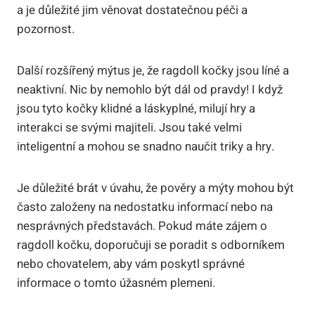
a⁣ je⁢ důležité jim věnovat dostatečnou péči a
‍pozornost.
Další rozšířený mýtus je, že ragdoll kočky jsou líné a
neaktivní. Nic ⁤by ⁣nemohlo být dál od pravdy! ‍I když
⁤jsou tyto ⁣kočky klidné a láskyplné, milují hry a
interakci se svými majiteli. ‍Jsou také velmi
inteligentní a mohou se snadno naučit ​triky a ‌hry.
Je důležité brát v úvahu, že pověry a mýty mohou být
často ⁣založeny na nedostatku informací ‌nebo na
nesprávných představách. Pokud ‌máte zájem o
ragdoll kočku, doporučuji se poradit s odborníkem
nebo chovatelem, aby vám poskytl správné⁢
informace o tomto úžasném⁢ plemeni.