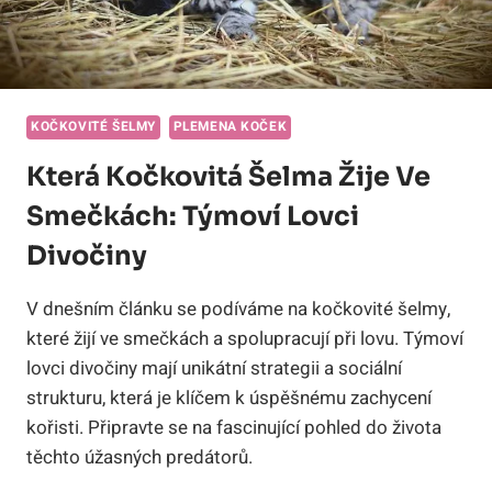
KOČKOVITÉ ŠELMY
PLEMENA KOČEK
Která Kočkovitá Šelma Žije Ve
Smečkách: Týmoví Lovci
Divočiny
V dnešním článku se podíváme na kočkovité šelmy,
které žijí ve smečkách a spolupracují při lovu. Týmoví
lovci divočiny mají unikátní strategii a sociální
strukturu, která je klíčem k úspěšnému zachycení
kořisti. Připravte se na fascinující pohled do života
těchto úžasných predátorů.