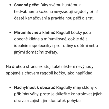
Snadná péče:
Díky svému hustému a
hedvábnému ⁢kožichu ‌nevyžadují ragdolly příliš
časté kartáčování a pravidelnou péči ⁢o srst.
Mírumilovné a klidné:
Ragdoll kočky jsou
obecně klidné⁣ a mírumilovné, což je dělá
ideálními společníky i pro rodiny s dětmi nebo
jinými domácími ⁤zvířaty.
Na druhou stranu existují‌ také některé‍ nevýhody
spojené s chovem ragdoll kočky, jako například:
Náchylnost k obezitě:
Ragdolly mají sklony k
přibírání váhy, proto je důležité kontrolovat jejich
stravu a zajistit jim dostatek pohybu.