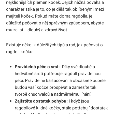
⁣nejklidnějších plemen koček. Jejich něžná povaha a
charakteristika je to, co ​je dělá tak oblíbenými mezi
majiteli koček. Pokud máte⁣ doma ragdolla, je
⁤důležité pečovat o něj správným způsobem, abyste
‍mu zajistili ‌dlouhý a zdravý život.
Existuje několik důležitých tipů a rad, jak pečovat o
ragdoll kočku:
Pravidelná péče​ o srst:
⁤ Díky své dlouhé a
hedvábné srsti potřebuje⁤ ragdoll pravidelnou
péči. Pravidelné kartáčování a občasné koupele
budou vaší kočce prospívat a zamezíte tak
tvorbě ⁣chuchvalců a nadměrnému línání.
Zajistěte dostatek pohybu:
I když jsou
ragdollové klidné kočky, stále ‍potřebují dostatek