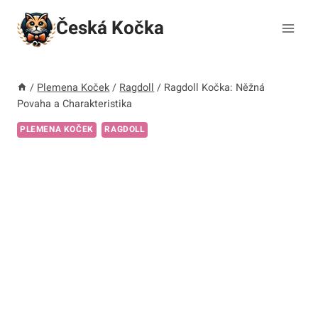
Přeskočit
Česká Kočka
na
obsah
/
Plemena Koček
/
Ragdoll
/
Ragdoll Kočka: Něžná
Povaha a Charakteristika
PLEMENA KOČEK
RAGDOLL