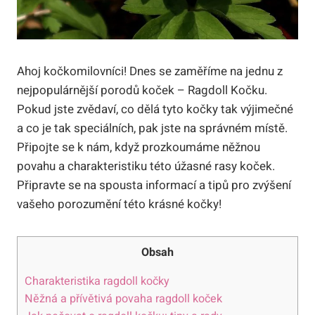
Ahoj‍ kočkomilovníci! ⁢Dnes se‌ zaměříme na jednu z
nejpopulárnější porodů koček – Ragdoll Kočku.
Pokud jste zvědaví, co dělá tyto kočky tak ⁣výjimečné⁣
a co je ​tak ‌speciálních, pak jste na správném místě.
Připojte ⁤se k ​nám, když⁢ prozkoumáme něžnou
povahu a charakteristiku ‍této úžasné rasy koček.
Připravte se na spousta informací a tipů pro zvýšení
vašeho‍ porozumění této krásné kočky!
Obsah
Charakteristika ragdoll kočky
Něžná⁤ a přívětivá povaha ragdoll koček