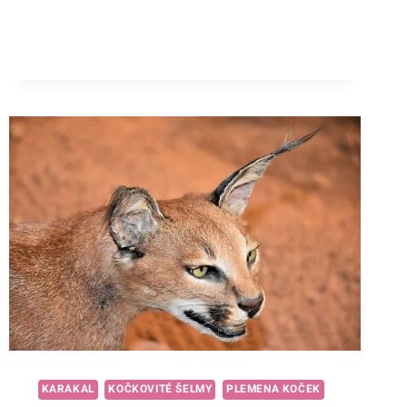
JAK
DALEKO
MŮŽETE
SLYŠET
SÍLU
DIVOKÉHO
KRÁLE?
KARAKAL
KOČKOVITÉ ŠELMY
PLEMENA KOČEK