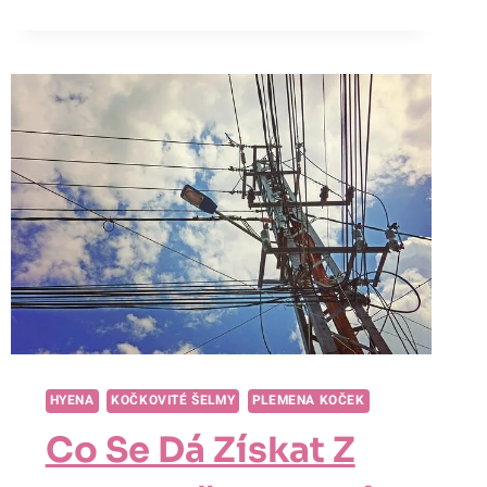
PROBLÉMŮ?
JAK
DLOUHO
KARAKAL
VYDRŽÍ
BEZ
PITÍ?
HYENA
KOČKOVITÉ ŠELMY
PLEMENA KOČEK
Co Se Dá Získat Z