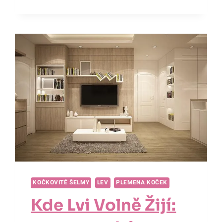
NA
CESTĚ
NOVÉHO
KRÁLE
SAVANY?
KOČKOVITÉ ŠELMY
LEV
PLEMENA KOČEK
Kde Lvi Volně Žijí: