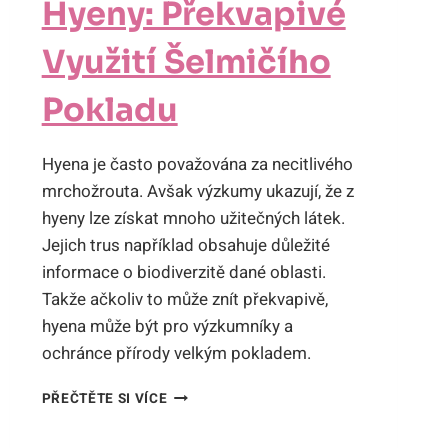
Hyeny: Překvapivé
Využití Šelmičího
Pokladu
Hyena je často považována za necitlivého
mrchožrouta. Avšak výzkumy ukazují, že z
hyeny lze získat mnoho užitečných látek.
Jejich trus například obsahuje důležité
informace o biodiverzitě dané oblasti.
Takže ačkoliv to může znít překvapivě,
hyena může být pro výzkumníky a
ochránce přírody velkým pokladem.
CO
PŘEČTĚTE SI VÍCE
SE
DÁ