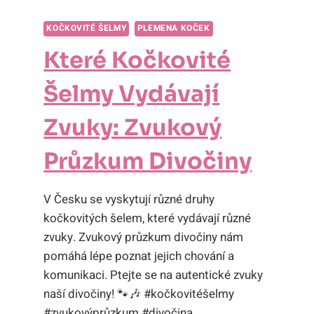
KOČKOVITÉ ŠELMY
PLEMENA KOČEK
Které Kočkovité
Šelmy Vydávají
Zvuky: Zvukový
Průzkum Divočiny
V Česku se vyskytují různé druhy
kočkovitých šelem, které vydávají různé
zvuky. Zvukový průzkum divočiny nám
pomáhá lépe poznat jejich chování a
komunikaci. Ptejte se na autentické zvuky
naší divočiny! 🐾🎶 #kočkovitéšelmy
#zvukovýprůzkum #divočina