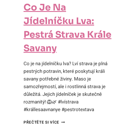
Co Je Na
Jídelníčku Lva:
Pestrá Strava Krále
Savany
Co je na jídelníčku lva? Lví strava je plná
pestrých potravin, které poskytují králi
savany potřebné živiny. Maso je
samozřejmostí, ale i rostlinná strava je
důležitá. Jejich jídelníček je skutečně
rozmanitý! 🦁🌿 #lvístrava
#krállesaavnanye #pestrotextava
CO
PŘEČTĚTE SI VÍCE
JE