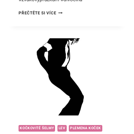
KTERÉ
PŘEČTĚTE SI VÍCE
KOČKOVITÉ
ŠELMY
VYDÁVAJÍ
ZVUKY:
ZVUKOVÝ
PRŮZKUM
DIVOČINY
KOČKOVITÉ ŠELMY
LEV
PLEMENA KOČEK