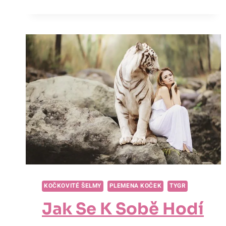
NA
JÍDELNÍČKU
LVA:
PESTRÁ
STRAVA
KRÁLE
SAVANY
KOČKOVITÉ ŠELMY
PLEMENA KOČEK
TYGR
Jak Se K Sobě Hodí