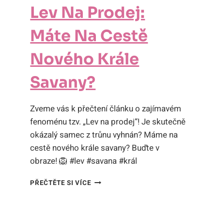
Lev Na Prodej:
Máte Na Cestě
Nového Krále
Savany?
Zveme vás k přečtení článku o zajímavém
fenoménu tzv. „Lev na prodej“! Je skutečně
okázalý samec z trůnu vyhnán? Máme na
cestě nového krále savany? Buďte v
obraze! 🦁 #lev #savana #král
LEV
PŘEČTĚTE SI VÍCE
NA
PRODEJ:
MÁTE