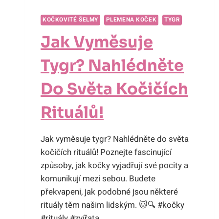
KOČKOVITÉ ŠELMY
PLEMENA KOČEK
TYGR
Jak Vyměsuje
Tygr? Nahlédněte
Do Světa Kočičích
Rituálů!
Jak vyměsuje tygr? Nahlédněte do světa
kočičích rituálů! Poznejte fascinující
způsoby, jak kočky vyjadřují své pocity a
komunikují mezi sebou. Budete
překvapeni, jak podobné jsou některé
rituály těm našim lidským. 🐱🔍 #kočky
#rituály #zvířata