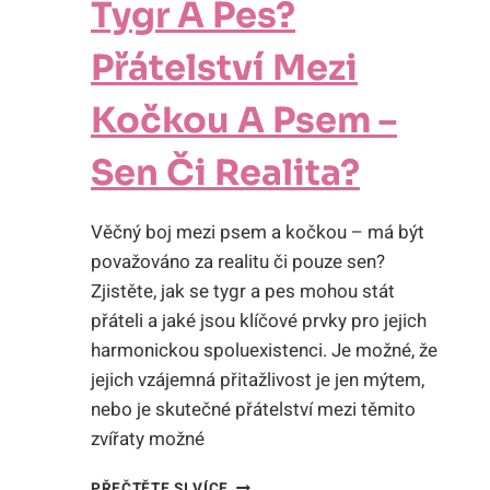
Tygr A Pes?
Přátelství Mezi
Kočkou A Psem –
Sen Či Realita?
Věčný boj mezi psem a kočkou – má být
považováno za realitu či pouze sen?
Zjistěte, jak se tygr a pes mohou stát
přáteli a jaké jsou klíčové prvky pro jejich
harmonickou spoluexistenci. Je možné, že
jejich vzájemná přitažlivost je jen mýtem,
nebo je skutečné přátelství mezi těmito
zvířaty možné
JAK
PŘEČTĚTE SI VÍCE