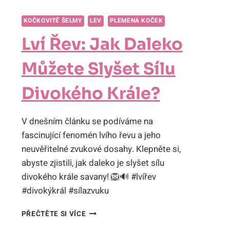
KOČKOVITÉ ŠELMY
LEV
PLEMENA KOČEK
Lví Řev: Jak Daleko
Můžete Slyšet Sílu
Divokého Krále?
V dnešním článku se podíváme na
fascinující fenomén lvího řevu a jeho
neuvěřitelné zvukové dosahy. Klepněte si,
abyste zjistili, jak daleko je slyšet sílu
divokého krále savany! 🦁🔊 #lvířev
#divokýkrál #sílazvuku
LVÍ
PŘEČTĚTE SI VÍCE
ŘEV: