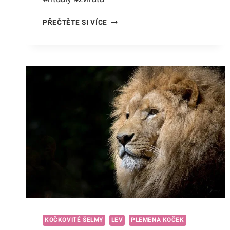
JAK
PŘEČTĚTE SI VÍCE
VYMĚSUJE
TYGR?
NAHLÉDNĚTE
DO
SVĚTA
KOČIČÍCH
RITUÁLŮ!
KOČKOVITÉ ŠELMY
LEV
PLEMENA KOČEK