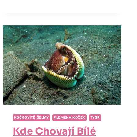
ZÍSKAT
Z
HYENY:
PŘEKVAPIVÉ
VYUŽITÍ
ŠELMIČÍHO
POKLADU
KOČKOVITÉ ŠELMY
PLEMENA KOČEK
TYGR
Kde Chovají Bílé