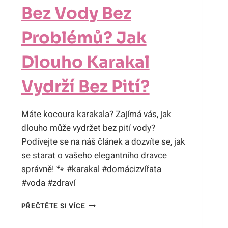
Bez Vody Bez
Problémů? Jak
Dlouho Karakal
Vydrží Bez Pití?
Máte kocoura karakala? Zajímá vás, jak
dlouho může vydržet bez pití vody?
Podívejte se na náš článek a dozvíte se, jak
se starat o vašeho elegantního dravce
správně! 🐾 #karakal #domácizvířata
#voda #zdraví
BEZ
PŘEČTĚTE SI VÍCE
VODY
BEZ