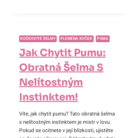
KRÁLŮ
SAVANY
KOČKOVITÉ ŠELMY
PLEMENA KOČEK
PUMA
Jak Chytit Pumu:
Obratná Šelma S
Nelítostným
Instinktem!
Víte, jak chytit pumu? Tato obratná šelma
s nelítostným instinktem je mistr v lovu.
Pokud se ocitnete v její blízkosti, ujistěte