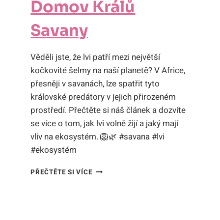
Domov Králů
Savany
Věděli jste, že lvi patří mezi největší
kočkovité šelmy na naší planetě? V Africe,
přesněji v savanách, lze spatřit tyto
královské predátory v jejich přirozeném
prostředí. Přečtěte si náš článek a dozvíte
se více o tom, jak lvi volně žijí a jaký mají
vliv na ekosystém. 🦁🌿 #savana #lvi
#ekosystém
KDE
PŘEČTĚTE SI VÍCE
LVI
VOLNĚ
ŽIJÍ:
DOMOV