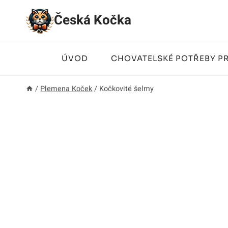
Přeskočit
Česká Kočka
na
obsah
ÚVOD
CHOVATELSKÉ POTŘEBY P
/
Plemena Koček
/
Kočkovité šelmy