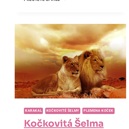
SE
K
SOBĚ
HODÍ
TYGR
A
PES?
PŘÁTELSTVÍ
MEZI
KOČKOU
A
PSEM
–
SEN
ČI
REALITA?
KARAKAL
KOČKOVITÉ ŠELMY
PLEMENA KOČEK
Kočkovitá Šelma