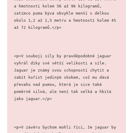
a hmotnosti kolem 56 až 96 kilogramů, 
zatímco puma bývá obvykle menší s délkou 
okolo 1,2 až 1,5 metru a hmotností kolem 45 
až 72 kilogramů.</p>
<p>V souboji síly by pravděpodobně jaguar 
vyhrál díky své větší velikosti a síle. 
Jaguar je známý svou schopností chytit a 
zabít kořist jediným skokem, což mu dává 
převahu nad pumou, která je sice také 
poměrně silná, ale není tak velká a hbitá 
jako jaguar.</p>
<p>V závěru bychom mohli říci, že jaguar by 