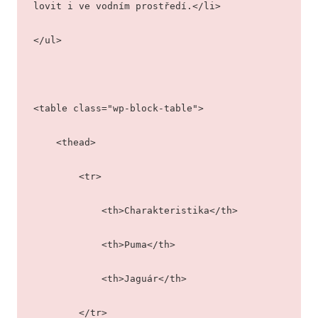
lovit i ve vodním prostředí.</li>
</ul>
<table class="wp-block-table">
    <thead>
        <tr>
            <th>Charakteristika</th>
            <th>Puma</th>
            <th>Jaguár</th>
        </tr>