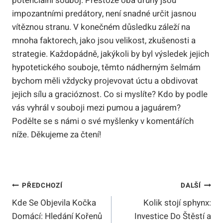
potenciální souboj. Přestože oba druhy jsou
impozantními predátory, není snadné určit jasnou
vítěznou stranu. V konečném důsledku záleží na
mnoha faktorech, jako jsou velikost, zkušenosti a
strategie. Každopádně, jakýkoli by byl výsledek jejich
hypotetického souboje, těmto nádherným šelmám
bychom měli vždycky projevovat úctu a obdivovat
jejich sílu a gracióznost. Co si myslíte? Kdo by podle
vás vyhrál v souboji mezi pumou a jaguárem?
Podělte se s námi o své myšlenky v komentářích
níže. Děkujeme za čtení!
Navigace
PŘEDCHOZÍ
DALŠÍ
Kde Se Objevila Kočka
Kolik stojí sphynx:
Pro
Domácí: Hledání Kořenů
Investice Do Štěstí a