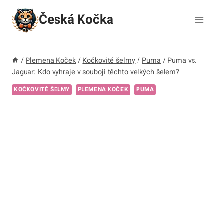
Přeskočit
Česká Kočka
na
obsah
/
Plemena Koček
/
Kočkovité šelmy
/
Puma
/
Puma vs.
Jaguar: Kdo vyhraje v souboji těchto velkých šelem?
KOČKOVITÉ ŠELMY
PLEMENA KOČEK
PUMA