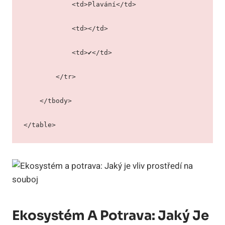
            <td>Plavání</td>
            <td></td>
            <td>✔</td>
        </tr>
    </tbody>
</table>
Ekosystém A Potrava: Jaký Je