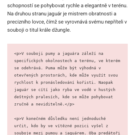
schopností se pohybovat rychle a elegantně v terénu.
Na druhou stranu jaguár je mistrem obratnosti a
precizního lovce, čímž se vyrovnává svému nepříteli v
souboji o titul krále džungle.
<p>V souboji pumy a jaguára záleží na 
specifických okolnostech a terénu, ve kterém 
se odehrává. Puma může být výhodná v 
otevřených prostorách, kde může využít svou 
rychlost k pronásledování kořisti. Naopak 
jaguár se cítí jako ryba ve vodě v hustých 
deštných pralesích, kde se může pohybovat 
zručně a neviditelně.</p>
<p>V konečném důsledku není jednoduché 
určit, kdo by ve vítězné pozici vyšel z 
souboje mezi pumou a jaguárem. Oba predátoři 