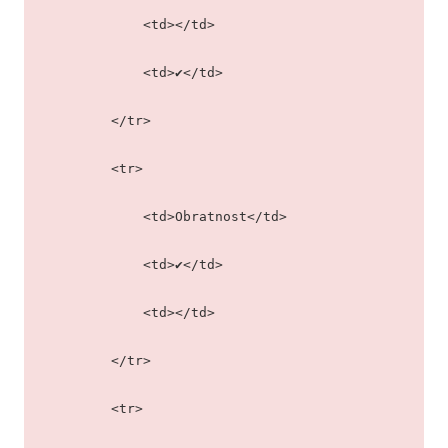
            <td></td>
            <td>✔</td>
        </tr>
        <tr>
            <td>Obratnost</td>
            <td>✔</td>
            <td></td>
        </tr>
        <tr>