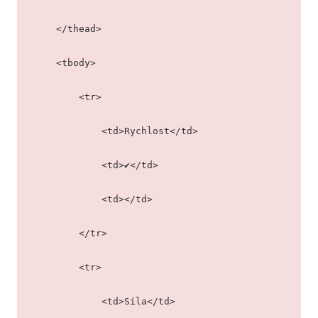
    </thead>
    <tbody>
        <tr>
            <td>Rychlost</td>
            <td>✔</td>
            <td></td>
        </tr>
        <tr>
            <td>Síla</td>