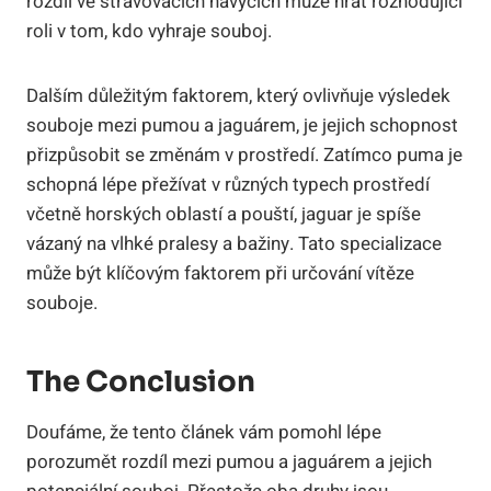
rozdíl ve stravovacích návycích může hrát rozhodující
roli v tom, kdo vyhraje souboj.
Dalším důležitým faktorem, který ovlivňuje výsledek
souboje mezi pumou a jaguárem, je jejich schopnost
přizpůsobit se změnám v prostředí. Zatímco puma je
schopná lépe přežívat v různých typech prostředí
včetně horských oblastí a pouští, jaguar je spíše
vázaný na vlhké pralesy a bažiny. Tato specializace
může být klíčovým faktorem při určování vítěze
souboje.
The Conclusion
Doufáme, že tento článek vám pomohl lépe
porozumět rozdíl mezi pumou a jaguárem a jejich