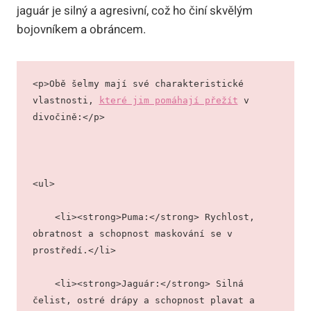
jaguár je silný a agresivní, což ho činí skvělým
bojovníkem a obráncem.
<p>Obě šelmy mají své charakteristické 
vlastnosti, 
které jim pomáhají přežít
 v 
divočině:</p>
<ul>
    <li><strong>Puma:</strong> Rychlost, 
obratnost a schopnost maskování se v 
prostředí.</li>
    <li><strong>Jaguár:</strong> Silná 
čelist, ostré drápy a schopnost plavat a 