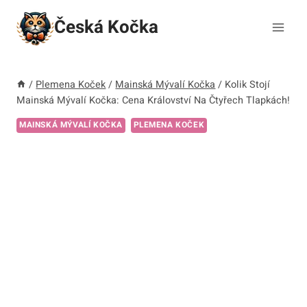
Přeskočit
Česká Kočka
na
obsah
/
Plemena Koček
/
Mainská Mývalí Kočka
/
Kolik Stojí
Mainská Mývalí Kočka: Cena Království Na Čtyřech Tlapkách!
MAINSKÁ MÝVALÍ KOČKA
PLEMENA KOČEK