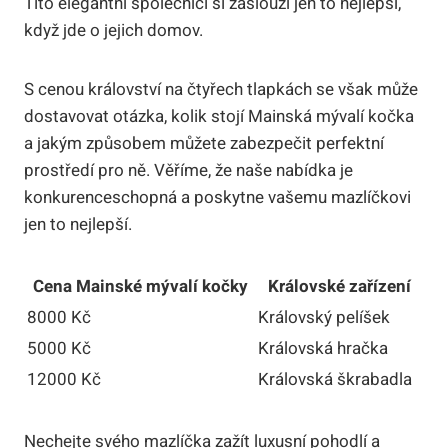
Tito elegantní společníci si zaslouží jen to nejlepší,
když jde o jejich domov.
S cenou království na čtyřech tlapkách se však může
dostavovat otázka, kolik stojí Mainská mývalí kočka
a jakým způsobem můžete zabezpečit perfektní
prostředí pro ně. Věříme, že naše nabídka je
konkurenceschopná a poskytne vašemu mazlíčkovi
jen to nejlepší.
Cena Mainské mývalí kočky
Královské zařízení
8000 Kč
Královský pelíšek
5000 Kč
Královská hračka
12000 Kč
Královská škrabadla
Nechejte svého mazlíčka zažít luxusní pohodlí a