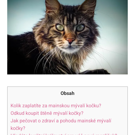
Obsah
Kolik zaplatíte za mainskou mývalí kočku?
Odkud koupit štěně mývalí kočky?
Jak pečovat o zdraví a pohodu mainské mývalí
kočky?