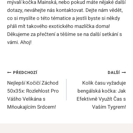
mývalí kočka Mainská, nebo pokud máte nějaké další
dotazy, neváhejte nás kontaktovat. Dejte nám vědět,
co si myslíte o této tématice a jestli byste si někdy
přáli mít takového exotického mazlíčka doma!
Děkujeme za přečtení a těšíme se na další setkání s
vámi. Ahoj!
Navigace
PŘEDCHOZÍ
DALŠÍ
Nejlepší Kočičí Záchod
Kolik času vyžaduje
Pro
50x35x: Rozlehlost Pro
bengálská kočka: Jak
Příspěvek
Vášho Velikána s
Efektivně Využít Čas s
Mňoukajícím Srdcem!
Vaším Tygrem!