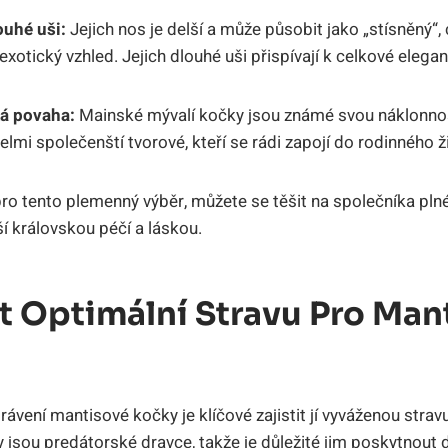
ouhé uši:
Jejich nos je delší a může působit jako „stísněný“
exotický vzhled. Jejich dlouhé uši přispívají k celkové elega
ká povaha:
Mainské mývalí kočky jsou známé svou náklonnost
elmi společenští tvorové, kteří se rádi zapojí do rodinného ž
o tento plemenný výběr, můžete se těšit na společníka plné
í královskou péčí a láskou.
it Optimální Stravu Pro Ma
trávení mantisové kočky je klíčové zajistit jí vyváženou stra
y jsou predátorské dravce, takže je důležité jim poskytnout