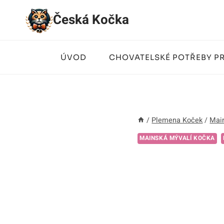
Přeskočit
Česká Kočka
na
obsah
ÚVOD
CHOVATELSKÉ POTŘEBY P
/
Plemena Koček
/
Mai
MAINSKÁ MÝVALÍ KOČKA