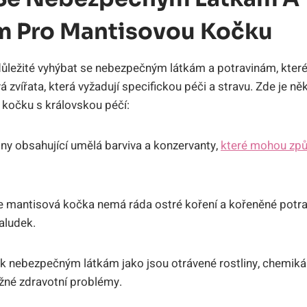
m Pro Mantisovou Kočku
ůležité vyhýbat se nebezpečným látkám a potravinám, které 
vá zvířata, která vyžadují specifickou péči a stravu. Zde je něk
 kočku s královskou péčí:
ny obsahující umělá barviva a konzervanty,
které mohou způs
že mantisová kočka nemá ráda ostré koření a kořeněné potra
žaludek.
k nebezpečným látkám jako jsou otrávené rostliny, chemikáli
žné zdravotní problémy.