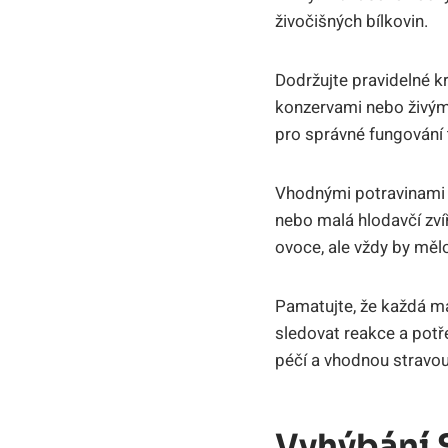
živočišných bílkovin.
Dodržujte pravidelné k
konzervami nebo živým
pro správné fungování t
Vhodnými potravinami p
nebo malá hlodavčí zvíř
ovoce, ale vždy by mělo 
Pamatujte, že každá ma
sledovat reakce a potř
péčí a vhodnou stravou
Vyhýbání 