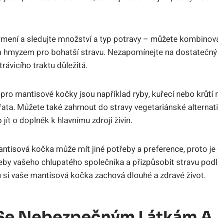
rmení a sledujte množství a typ potravy – můžete kombinov
 hmyzem pro bohatší stravu. Nezapomínejte na dostatečný p
rávicího traktu důležitá.
ro mantisové kočky jsou například ryby, kuřecí nebo krůtí 
ata. Můžete také zahrnout do stravy vegetariánské alternativ
jít o doplněk k hlavnímu zdroji živin.
ntisová kočka může mít jiné potřeby a preference, proto je
eby vašeho chlupatého společníka a přizpůsobit stravu podle
 si vaše mantisová kočka zachová dlouhé a zdravé život.
Se Nebezpečným Látkám A