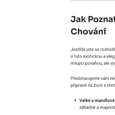
Jak Pozna
Chování
Jestliže jste se rozho
o tuto exotickou a el
milující povahou, ale v
Představujeme vám něko
připravit na život s t
Velké a mandlové 
záhadně a majestá