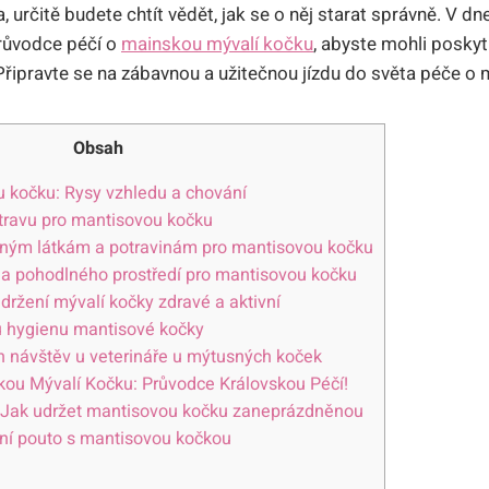
 určitě budete chtít vědět, jak se o něj starat správně. V 
růvodce péčí o
mainskou mývalí kočku
, abyste mohli posky
Připravte se na zábavnou a užitečnou jízdu do světa péče o 
Obsah
 kočku: Rysy vzhledu a chování
 stravu pro mantisovou kočku
ným látkám a potravinám pro mantisovou kočku
a pohodlného prostředí pro mantisovou kočku
držení mývalí kočky zdravé a aktivní
u hygienu mantisové kočky
ch návštěv u veterináře u mýtusných koček
kou Mývalí Kočku: Průvodce Královskou Péčí!
: Jak udržet mantisovou kočku zaneprázdněnou
lní pouto s mantisovou kočkou