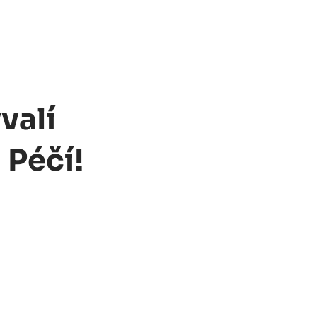
valí
 Péčí!