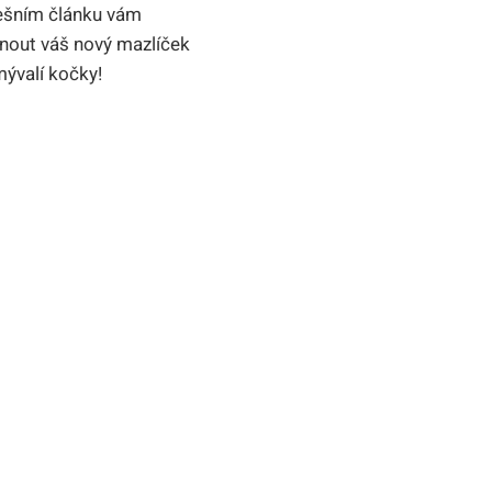
dnešním článku vám
tnout váš nový mazlíček
mývalí kočky!