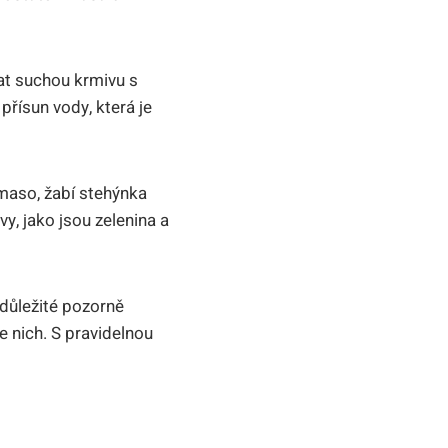
at suchou krmivu s
řísun vody, která je
maso, žabí stehýnka
y, jako jsou zelenina a
 důležité pozorně
 nich. S pravidelnou