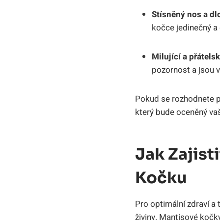
Stísněný nos a dl
kočce jedinečný a 
Milující a přátels
pozornost a jsou v
Pokud se rozhodnete pr
který bude oceněný vaš
Jak Zajist
Kočku
Pro optimální zdraví a 
živiny. Mantisové kočk