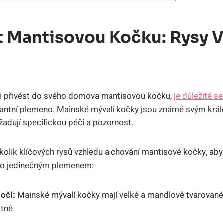
t Mantisovou Kočku: Rysy 
dli přivést do svého domova mantisovou kočku,
je důležité se
egantní plemeno. Mainské mývalí kočky jsou známé svým kr
yžadují specifickou péči a pozornost.
lik klíčových rysů vzhledu a chování mantisové kočky, aby
ímto jedinečným plemenem:
oči:
Mainské mývalí kočky mají velké a mandlově tvarované 
tně.