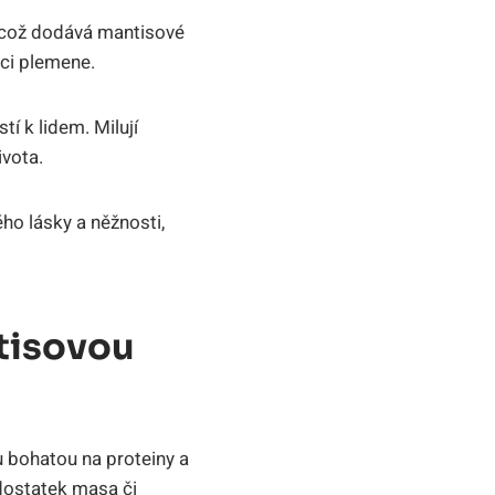
, což dodává mantisové
nci plemene.
í k lidem. Milují
ivota.
ho lásky a něžnosti,
ntisovou
vu bohatou na proteiny a
 dostatek masa či