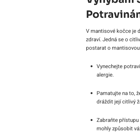
Potraviná
V mantisové kočce je d
zdraví. Jedná se o citli
postarat o mantisovou
Vynechejte potravi
alergie.
Pamatujte na to, 
dráždit její citlivý 
Zabraňte přístupu 
mohly způsobit vá