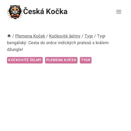
Přeskočit
Česká Kočka
na
obsah
/
Plemena Koček
/
Kočkovité šelmy
/
Tygr
/
Tygr
bengálský: Cesta do srdce indických pralesů s králem
džungle!
KOČKOVITÉ ŠELMY
PLEMENA KOČEK
TYGR