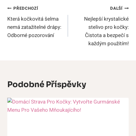
Navigace
PŘEDCHOZÍ
DALŠÍ
Která kočkovitá šelma
Nejlepší krystalické
Pro
nemá zatažitelné drápy:
stelivo pro kočky:
Příspěvek
Odborné pozorování
Čistota a bezpečí s
každým použitím!
Podobné Příspěvky