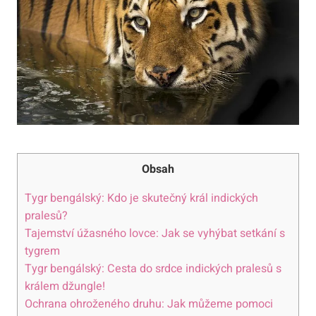
Obsah
Tygr bengálský: Kdo je skutečný král indických
pralesů?
Tajemství úžasného lovce: Jak se vyhýbat setkání s
tygrem
Tygr bengálský: Cesta do srdce indických pralesů s
králem džungle!
Ochrana ohroženého druhu: Jak můžeme pomoci