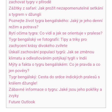
zachovat tygry v přírodě
Zážitky z safari: Jak prožít nezapomenutelné setkání
s tygrem v džungli
Poznejte život tygra bengálského: Jaký je jeho denní
režim a potrava?
Bytí očima tygra: Co vidí a jak se orientuje v pralese?
Tygr bengálský ve fotografii: Tipy a triky pro
zachycení krásy divokého zvířete
Úskalí zachování populací tygrů: Jak se změnou
klimatu a odlesňováním potýkají tygři v Indii
Mýty a fakta o tygru bengálském: Co je pravda a co
jen pověry?
Tygr bengálský: Cesta do srdce indických pralesů s
králem džungle!
Zábavné informace o tygru: Jaké jsou jeho pokřiky a
zvyky
Future Outlook