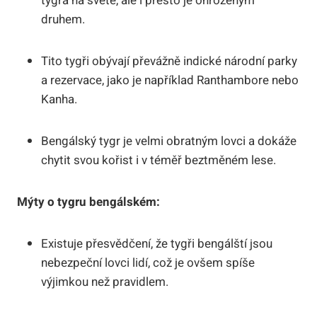
tygra na světě, ale i přesto je ohroženým
druhem.
Tito tygři obývají převážně indické národní parky
a rezervace, jako je například Ranthambore nebo
Kanha.
Bengálský tygr je velmi obratným lovci a dokáže
chytit svou kořist i v téměř beztměném lese.
Mýty o tygru bengálském:
Existuje přesvědčení, že tygři bengálští jsou
nebezpeční lovci lidí, což je ovšem spíše
výjimkou než pravidlem.