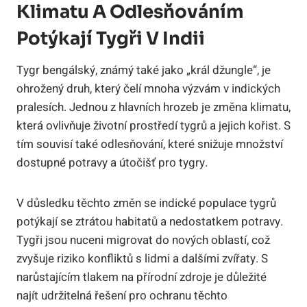
Klimatu A Odlesňováním
Potýkají Tygři V Indii
Tygr bengálský, známý také jako „král džungle“, je
ohrožený druh, který čelí mnoha výzvám v indických
pralesích. Jednou z hlavních hrozeb je změna klimatu,
která ovlivňuje životní prostředí tygrů a jejich kořist. S
tím souvisí také odlesňování, které snižuje množství
dostupné potravy a útočišť pro tygry.
V důsledku těchto změn se indické populace tygrů
potýkají se ztrátou habitatů a nedostatkem potravy.
Tygři jsou nuceni migrovat do nových oblastí, což
zvyšuje riziko konfliktů s lidmi a dalšími zvířaty. S
narůstajícím tlakem na přírodní zdroje je důležité
najít udržitelná řešení pro ochranu těchto