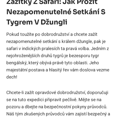
Zážitky Z Safari: Jak Prožít
Nezapomenutelné Setkání S
Tygrem V Džungli
Pokud toužíte po dobrodružství a chcete zažít
nezapomenutelné setkání s králem džungle, pak je
safari v indických pralesích ta pravá volba. Jedním z
nejohroženějších druhů tygrů je bezesporu tygr
bengálský, který obývá právě tyto oblasti. Jeho
majestátní postava a hlasitý řev vám doslova vezme
dech!
Chcete-li zažít opravdové dobrodružství, doporučuji
se na tuto expedici připravit pečlivě. Mějte se na
pozoru a dbejte na bezpečnostní pokyny průvodců.
Náš tým zkušených průvodců vám zajistí bezpečný a