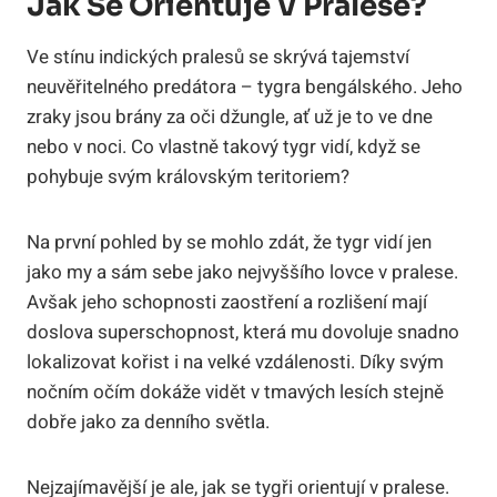
Jak Se Orientuje V Pralese?
Ve stínu indických pralesů se skrývá tajemství
neuvěřitelného predátora – tygra bengálského. Jeho
zraky jsou brány za oči džungle, ať už je to ve dne
nebo v noci. Co vlastně takový tygr vidí, když se
pohybuje svým královským teritoriem?
Na první pohled by se mohlo zdát, že tygr vidí jen
jako my a sám sebe jako nejvyššího lovce v pralese.
Avšak jeho schopnosti zaostření a rozlišení mají
doslova superschopnost, která mu dovoluje snadno
lokalizovat kořist i na velké vzdálenosti. Díky svým
nočním očím dokáže vidět v tmavých lesích stejně
dobře jako za denního světla.
Nejzajímavější je ale, jak se tygři orientují v pralese.