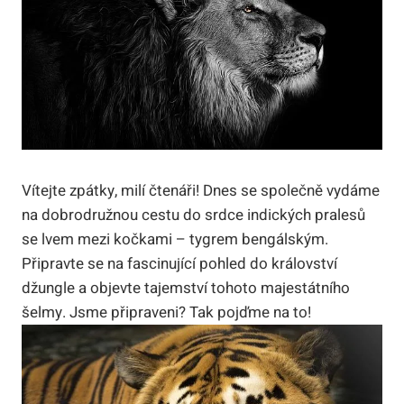
Vítejte zpátky, milí čtenáři! Dnes se společně vydáme
na dobrodružnou cestu do srdce indických pralesů
se lvem mezi kočkami – tygrem bengálským.
Připravte se na fascinující pohled do království
džungle a objevte tajemství tohoto majestátního
šelmy. Jsme připraveni? Tak pojďme na to!