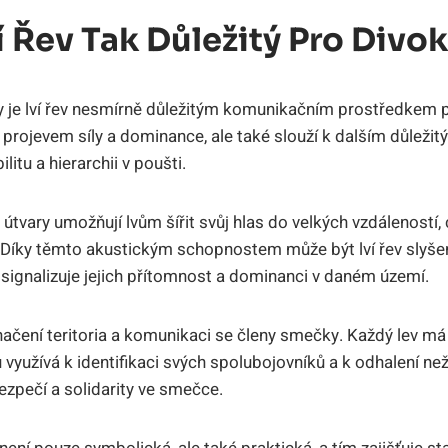
í Řev Tak Důležitý Pro Divok
y je lví řev nesmírně důležitým komunikačním prostředkem p
 projevem síly a dominance, ale také slouží k dalším důleži
itu a hierarchii v poušti.
útvary umožňují lvům šířit svůj hlas do velkých vzdáleností, 
. Díky těmto akustickým schopnostem může být lví řev slyšen
 signalizuje jejich přítomnost a dominanci v daném území.
značení teritoria a komunikaci se členy smečky. Každý lev má
využívá k identifikaci svých spolubojovníků a k odhalení ne
zpečí a solidarity ve smečce.