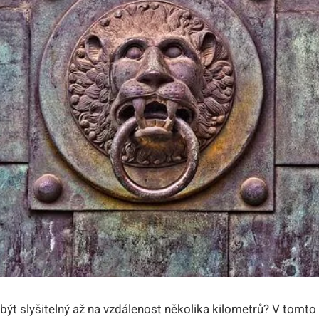
e být slyšitelný až na vzdálenost několika kilometrů? V tomt