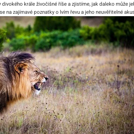
y divokého krále živočišné říše a zjistíme, jak daleko může 
se na zajímavé poznatky o lvím řevu a jeho neuvěřitelné akus