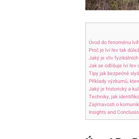
Úvod do fenoménu lví
Proč je lví řev tak důle
Jaký je vliv fyzikálníc
Jak se odlišuje lví řev
Tipy jak bezpečně slyš
Příklady výzkumů, kte
Jaký je historický a ku
Techniky, jak identifiko
Zajímavosti o komunik
Insights and Conclusi