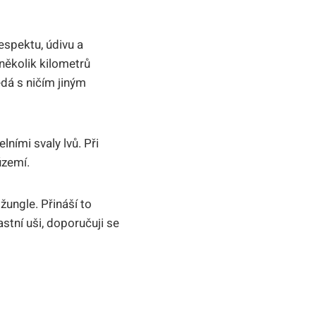
respektu, údivu a
 několik kilometrů
edá s ničím jiným
lními svaly lvů. Při
území.
džungle. Přináší to
stní uši, doporučuji se