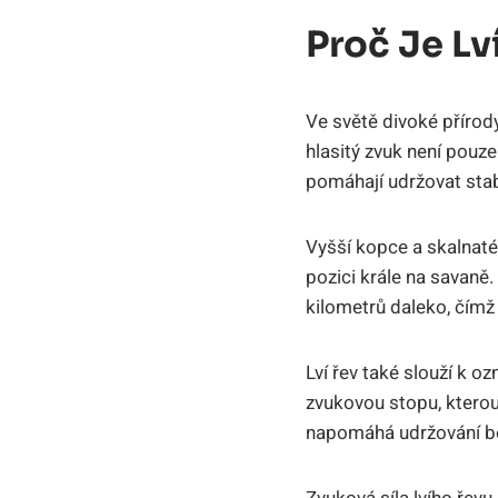
Proč Je Lv
Ve světě divoké přírod
hlasitý zvuk není pouze
pomáhají udržovat stabil
Vyšší kopce a skalnaté 
pozici krále na savaně
kilometrů daleko, čímž
Lví řev také slouží k o
zvukovou stopu, kterou 
napomáhá udržování be