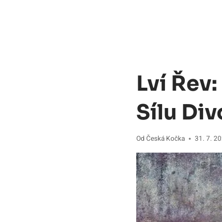
Lví Řev
Sílu Di
Od
Česká Kočka
31. 7. 2