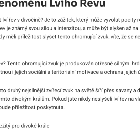
enoménu Lvího Řevu
 lví řev v divočině? Je to zážitek, který může vyvolat pocity 
řev je známý svou silou a intenzitou, a může být slyšen až na
y měli příležitost slyšet tento ohromující zvuk, víte, že se n
řev? Tento ohromující zvuk je produkován otřesně silnými hrde
ou i jejich sociální a teritoriální motivace a ochrana jejich 
ento druhý nejsilnější zvířecí zvuk na světě šíří přes savany a 
to divokým králům. Pokud jste nikdy neslyšeli lví řev na vla
 bude příležitost poskytnuta.