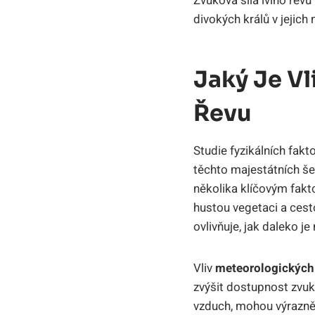
Zvuková síla lvího řevu
divokých králů v jejic
Jaký Je Vl
Řevu
Studie fyzikálních fakt
těchto majestátních še
několika klíčovým fakt
hustou vegetaci a cest
ovlivňuje, jak daleko je
Vliv
meteorologickýc
zvýšit dostupnost zvu
vzduch, mohou výrazně s