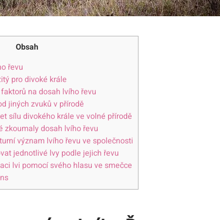
Obsah
ho řevu
žitý pro divoké krále
h faktorů na dosah lvího řevu
 od jiných zvuků v přírodě
et sílu divokého krále ve volné přírodě
ré zkoumaly dosah lvího řevu
lturní význam lvího řevu ve společnosti
vat jednotlivé lvy podle jejich řevu
aci lvi pomocí svého hlasu ve smečce
ons