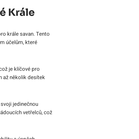
é Krále
ro krále savan. Tento
tým účelům, které
což je klíčové pro
 až několik desítek
 svoji jedinečnou
žádoucích vetřelců, což