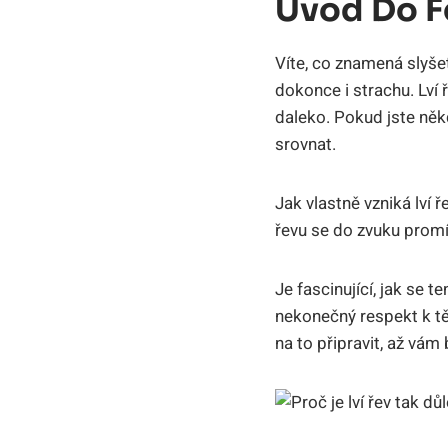
Úvod Do F
Víte, co znamená slyšet
dokonce i strachu. Lví 
daleko. Pokud jste někd
srovnat.
Jak vlastně vzniká lví 
řevu se do zvuku promítn
Je fascinující, jak se t
nekonečný respekt k těm
na to připravit, až vám