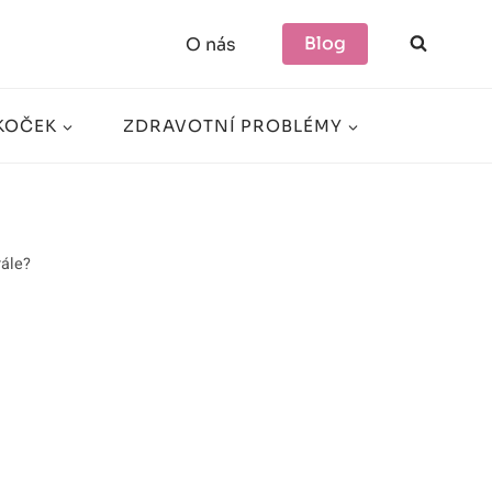
Blog
O nás
KOČEK
ZDRAVOTNÍ PROBLÉMY
rále?