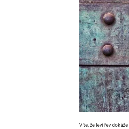
Víte, že leví řev dokáž