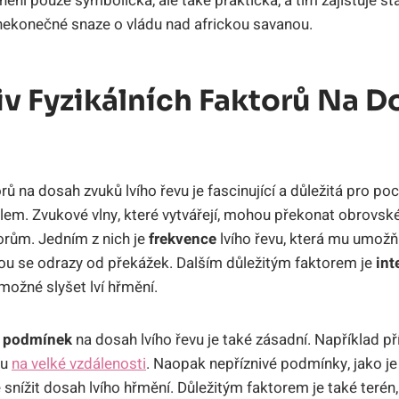
 není pouze symbolická, ale také praktická, a tím zajišťuje st
h nekonečné snaze o vládu nad africkou savanou.
iv Fyzikálních Faktorů Na D
orů na dosah zvuků lvího řevu je fascinující a důležitá pro 
lem. Zvukové vlny, které vytvářejí, mohou překonat obrovské
orům. Jedním z nich je
frekvence
lvího řevu, která mu umožň
ou se odrazy od překážek. Dalším důležitým faktorem je
int
 možné slyšet lví hřmění.
h podmínek
na dosah lvího řevu je také zásadní. Například p
ku
na velké vzdálenosti
. Naopak nepříznivé podmínky, jako je 
nížit dosah lvího hřmění. Důležitým faktorem je také terén,