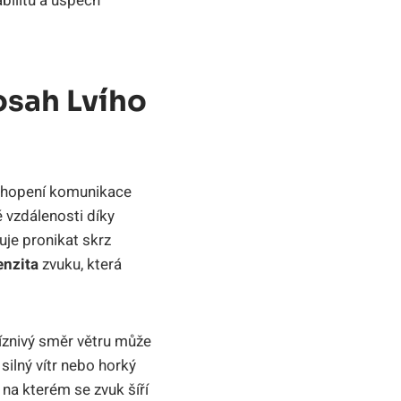
abilitu a úspěch
osah Lvího
pochopení komunikace
 vzdálenosti díky
uje pronikat skrz
enzita
zvuku, která
říznivý směr větru může
silný vítr nebo horký
 na kterém se zvuk šíří