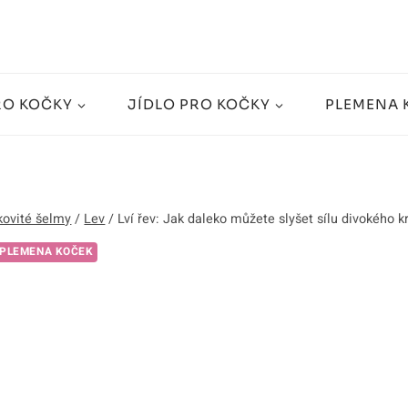
RO KOČKY
JÍDLO PRO KOČKY
PLEMENA 
ovité šelmy
/
Lev
/
Lví řev: Jak daleko můžete slyšet sílu divokého k
PLEMENA KOČEK