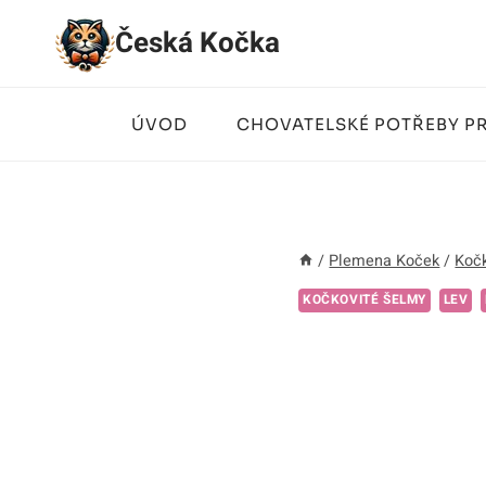
Přeskočit
Česká Kočka
na
obsah
ÚVOD
CHOVATELSKÉ POTŘEBY P
/
Plemena Koček
/
Kočk
KOČKOVITÉ ŠELMY
LEV