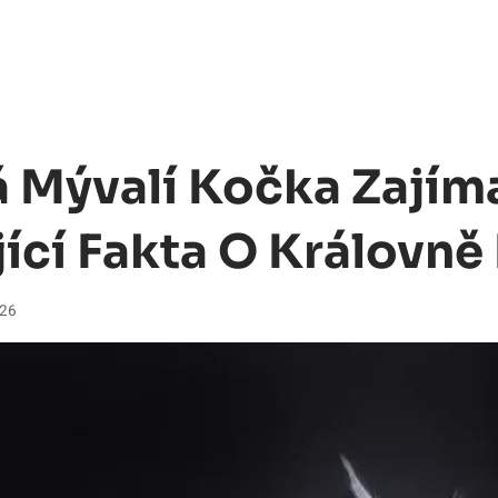
 Mývalí Kočka Zajíma
jící Fakta O Královně
026