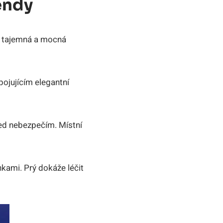
endy
o tajemná a mocná
ojujícím elegantní
řed nebezpečím. Místní
kami. Prý dokáže léčit