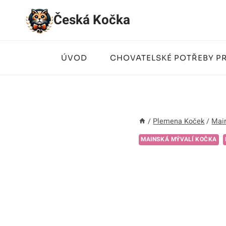
Přeskočit
Česká Kočka
na
obsah
ÚVOD
CHOVATELSKÉ POTŘEBY P
/
Plemena Koček
/
Mai
MAINSKÁ MÝVALÍ KOČKA