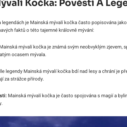
ývalí Kočka: Pověsti A Leg
a legendách je Mainská mývalí kočka často popisována jak
ímavých faktů o této tajemné královně mývání:
Mainská mývalí kočka je známá svým neobvyklým zjevem, sp
rnatým ocasem mývala.
e legendy Mainská mývalí kočka bdí nad lesy a chrání je p
jí za strážce přírody.
ti:
Mainská mývalí kočka je často spojována s magií a bylin
y.