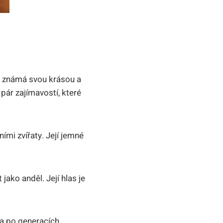
e známá svou krásou a
 pár zajímavostí, které
ími zvířaty. Její jemné
ako anděl. Její hlas je
la po generacích