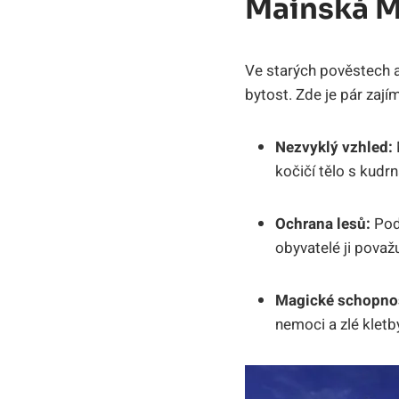
Mainská M
Ve starých pověstech 
bytost. Zde je pár zaj
Nezvyklý vzhled:
kočičí tělo s kud
Ochrana lesů:
Podl
obyvatelé ji považu
Magické schopnos
nemoci a zlé kletb