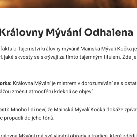
 Královny Mývání Odhalena
 fakta o Tajemství královny mývání! Mainská Mývalí Kočka j
í, jaké skvosty se skrývají za tímto tajemným titulem. Zde je
orka:
Královna Mývání je mistrem v dorozumívání se s ostatn
ážou změnit atmosféru kdekoli se objeví.
sti:
Mnoho lidí neví, že Mainská Mývalí Kočka dokáže zpívat j
te propadli do jeho tónů.
rálovna Mývání má své vlastní obřady a tradice, které zdědi