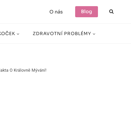
Blog
O nás
KOČEK
ZDRAVOTNÍ PROBLÉMY
Fakta O Královně Mývání!