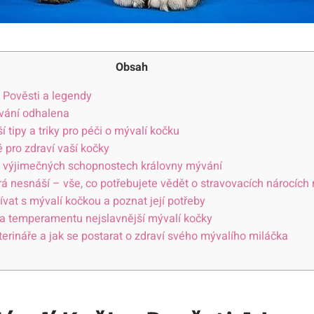
Obsah
 Pověsti a legendy
vání odhalena
í tipy a triky pro péči o mývalí kočku
é pro zdraví vaší kočky
o výjimečných schopnostech královny mývání
terá nesnáší – vše, co potřebujete vědět o stravovacích nárocích
vat s mývalí kočkou a poznat její potřeby
 a temperamentu nejslavnější mývalí kočky
eterináře a jak se postarat o zdraví svého mývalího miláčka