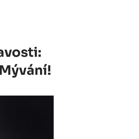
vosti:
 Mývání!