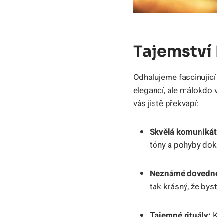
Tajemství
Odhalujeme fascinující
elegancí, ale málokdo v
vás jistě překvapí:
Skvělá komunikát
tóny a pohyby dok
Neznámé dovedno
tak krásný, že bys
Tajemné rituály:
K