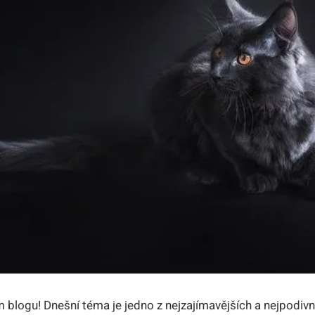
m blogu! Dnešní téma je jedno z nejzajímavějších a nejpodivn