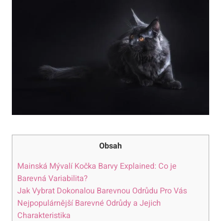
Obsah
Mainská Mývalí Kočka Barvy Explained: Co je
Barevná Variabilita?
Jak Vybrat Dokonalou Barevnou Odrůdu Pro Vás
Nejpopulárnější Barevné Odrůdy a Jejich
Charakteristika