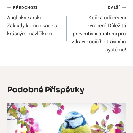
Navigace
PŘEDCHOZÍ
DALŠÍ
Anglicky karakal:
Kočka odčervení
Pro
Základy komunikace s
zvracení: Důležitá
Příspěvek
krásným mazlíčkem
preventivní opatření pro
zdraví kočičího trávicího
systému!
Podobné Příspěvky