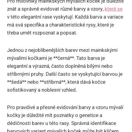
Pro milovníky mainkských mývalích koček je důležité
znát a správně evidovat různé barvy a vzory,
které se
v této elegantní rase vyskytují. Každá barva a variace
má svá specifika a charakteristické rysy, které je
třeba umět rozpoznat a popsat.
Jednou z nejoblíbenějších barev mezi mainkskými
mývalími kočkami je **černá**. Tato barva je
elegantní a výrazná, často doplněná bílými nebo
stříbrnými pruhy. Další často se vyskytující barvou je
**šedá** nebo **stříbrná**, která dává kočce
sofistikovaný a noblesní vzhled.
Pro pravdivé a přesné evidování barvy a vzoru mývalí
kočky je důležité mít poznatky o genetice a
dědičnosti barev u této rasy. Správná identifikace
barvových variant mývalích koček může být klíčem