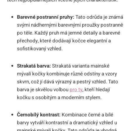
Barevné postranní pruhy:
Tato odrůda je známá
svými nádhernými barevnými proužky postranně
po těle. Každý pruh má jemné detaily a barevné
přechody, které dodávají kočce elegantní a
sofistikovaný vzhled.
Strakatá barva:
Strakatá varianta mainské
mývalí kočky kombinuje různé odstíny a vzory
skvrn, což jí dává výrazný a pestrý vzhled. Tato
barva je skvělou volbou
pro ty
, kteří hledají
kočku s osobitým a moderním stylem.
Černobílý kontrast:
Kombinace černé a bílé
barvy vytváří kontrastní a dramatický vzhled u
mainské mývalí kočky. Tato odrůda je vhodná