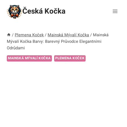
Přeskočit
Česká Kočka
na
obsah
/
Plemena Koček
/
Mainská Mývalí Kočka
/
Mainská
Mývalí Kočka Barvy: Barevný Průvodce Elegantními
Odrůdami
MAINSKÁ MÝVALÍ KOČKA
PLEMENA KOČEK