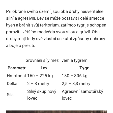
Při obraně svého území jsou oba druhy neuvěřitelně
silní a agresivní. Lev se může postavit i celé smečce
hyen a bránit svůj teritorium, zatímco tygr je schopen
porazit i většího medvěda svou silou a grázlí. Oba
druhy mají tedy své vlastní unikátní způsoby ochrany
a boje o přežití.
Srovnání síly mezi lvem a tygrem
Parametr
Lev
Tygr
Hmotnost
160 – 225 kg
180 – 306 kg
Délka
2 – 3 metry
2,5 – 3,3 metry
Silný skupinový
Agresivní samotářský
Síla
lovec
lovec