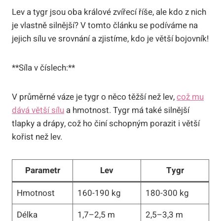
Lev a tygr jsou oba králové zvířecí říše, ale kdo z nich
je vlastně silnější? V tomto článku se podíváme na
jejich sílu ve srovnání a zjistíme, kdo je větší bojovník!
**Síla v číslech:**
V průměrné váze je tygr o něco těžší než lev,
což mu
dává větší sílu
a hmotnost. Tygr má také silnější
tlapky a drápy, což ho činí schopným porazit i větší
kořist než lev.
Parametr
Lev
Tygr
Hmotnost
160-190 kg
180-300 kg
Délka
1,7–2,5 m
2,5–3,3 m