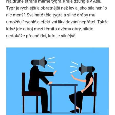
Na druhé straně máme tygra, krále džungle v Asii.
Tygr je rychlejší a obratnější než lev a jeho síla není o
nic menší. Svalnaté tělo tygra a silné drápy mu
umožňují rychlé a efektivní likvidování nepřátel. Takže
když jde o boj mezi těmito dvěma obry, nikdo
nedokáže přesně říci, kdo je silnější!