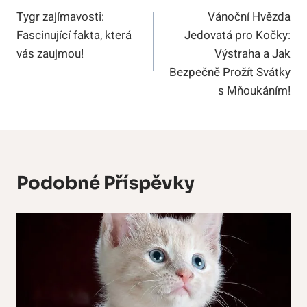
Tygr zajímavosti:
Vánoční Hvězda
Pro
Fascinující fakta, která
Jedovatá pro Kočky:
Příspěvek
vás zaujmou!
Výstraha a Jak
Bezpečně Prožít Svátky
s Mňoukáním!
Podobné Příspěvky