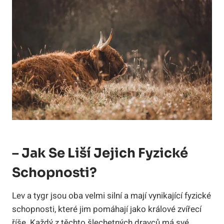
– Jak Se Liší Jejich Fyzické
Schopnosti?
Lev a tygr jsou oba velmi silní a mají vynikající fyzické
schopnosti, které jim pomáhají jako králové zvířecí
říše. Každý z těchto šlechetných dravců má své