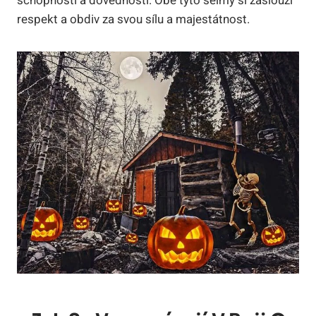
schopnosti a dovednosti. Obě tyto šelmy si zaslouží
respekt a obdiv za svou sílu a majestátnost.