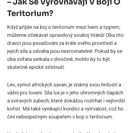
– Jak Se Vyrovnávají V Boji O
Teritorium?
Když přijde na boj o teritorium mezi lvem a tygrem,
můžeme očekávat opravdový souboj titánů! Oba tito
dravci jsou považováni za krále svého prostředí a
jejich síla a odvaha jsou nesrovnatelné. Pokud by se
oba zvířata setkala v divočině, mohlo by to být
skutečně epické střetnutí.
Lev, symol afrických savan, je známý svou hrdostí a
vášní pro lovení. Síla lva je v jeho ohromných tlapách
a svíravých zubech, které dokážou roztrhat i nejtvrdší
kořist. Má také vynikající kondici a vytrvalost, což ho
činí nebezpečným soupeřem v boji o teritorium.