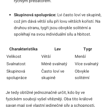
rychlým predátorem.
Skupinová spolupráce:
Lvi často loví ve skupině,
což jim dává větší sílu při lovu větších kořistí. Na
druhou stranu, tygři jsou obvykle solitérní a
spoléhají na svou individuální sílu a hbitost.
Charakteristika
Lev
Tygr
Velikost
Větší
Menší
Svalnatost
Méně svalnatý
Více svalnatý
Skupinová
Často loví ve
Obvykle
spolupráce
skupině
solitérní
Je tedy obtížné jednoznačně určit, kdo by ve
fyzickém souboji vyšel vítězněji. Oba tito králové
savan mají své vlastní jedinečné síly a schopnosti,