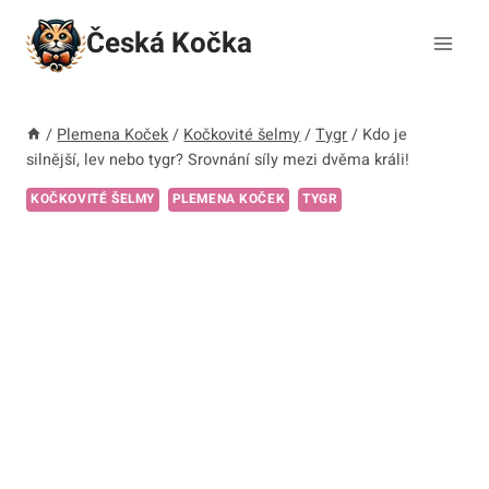
Přeskočit
Česká Kočka
na
obsah
/
Plemena Koček
/
Kočkovité šelmy
/
Tygr
/
Kdo je
silnější, lev nebo tygr? Srovnání síly mezi dvěma králi!
KOČKOVITÉ ŠELMY
PLEMENA KOČEK
TYGR