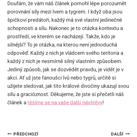
Doufám, že vám náš článek pomohl lépe porozumět
porovnání síly mezi lvem a tygrem. I když oba jsou
špičkoví predátoři, každý má své vlastní jedinečné
schopnosti a sílu. Nakonec je to otázka kontextu a
prostředí, ve kterém se nacházejí. Takže, kdo je
silnější? To je otázka, na kterou není jednoduchá
odpověď. Každý z nich je vládcem svého teritoria a
každý z nich je nesmírně silný vlastním způsobem.
Jediný způsob, jak se dozvědět pravdu, je vidět je v
akci. Ať už jste fanoušci lvů nebo tygrů, určitě si
užijete sledovat, jak tito králové divočiny ukazují svou
sílu a gracióznost. Děkujeme, že jste si přečetli náš
článek a
těšíme se na vaše další návštěvy
!
Navigace
PŘEDCHOZÍ
DALŠÍ