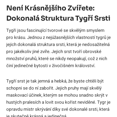
Není Krásnějšího Zvířete:
Dokonalá Struktura Tygří Srsti
Tygři jsou fascinující tvorové se skvělým smyslem
pro krásu. Jednou z nejúžasnějších vlastností tygrů je
jejich dokonalá struktura srsti, která je nedosažitelná
pro jakékoliv jiné zvíře. Jejich srst tvoří obrovské
množství pruhů, které se nikdy neopakují, což z nich
činí jedinečné bytosti v živočišném království.
Tygří srst je tak jemná a hebká, že byste chtěli být
schopni se do ní zabořit. Jejich pruhy mají skvělý
maskovací účinek, kterým se mohou snadno skrýt v
hustých pralesích a lovit svou kořist neviděné. Tygr je
opravdu mistr skrývání díky své dokonalé srsti, která
je skutečně krásná a jedinečná.