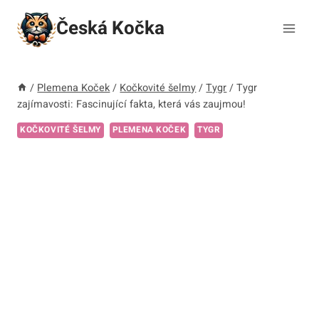
Přeskočit
Česká Kočka
na
obsah
/
Plemena Koček
/
Kočkovité šelmy
/
Tygr
/
Tygr
zajímavosti: Fascinující fakta, která vás zaujmou!
KOČKOVITÉ ŠELMY
PLEMENA KOČEK
TYGR