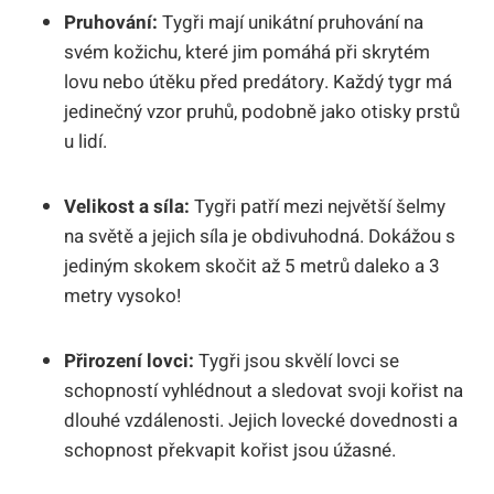
Pruhování:
Tygři mají unikátní pruhování na
svém kožichu, které jim pomáhá při skrytém
lovu nebo útěku před predátory. Každý tygr má
jedinečný vzor pruhů, podobně jako otisky prstů
u lidí.
Velikost a síla:
Tygři patří mezi největší šelmy
na světě a jejich síla je obdivuhodná. Dokážou s
jediným skokem skočit až 5 metrů daleko a 3
metry vysoko!
Přirození lovci:
Tygři jsou skvělí lovci se
schopností vyhlédnout a sledovat svoji kořist na
dlouhé vzdálenosti. Jejich lovecké dovednosti a
schopnost překvapit kořist jsou úžasné.