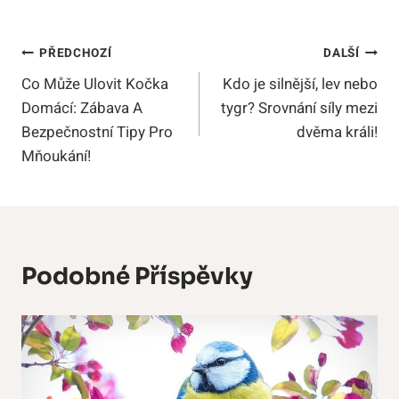
Navigace
PŘEDCHOZÍ
DALŠÍ
Co Může Ulovit Kočka
Kdo je silnější, lev nebo
Pro
Domácí: Zábava A
tygr? Srovnání síly mezi
Příspěvek
Bezpečnostní Tipy Pro
dvěma králi!
Mňoukání!
Podobné Příspěvky