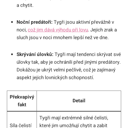
a chytit.
Noční predátoři:
Tygři jsou aktivní převážně v
noci,
což jim dává výhodu při lovu
. Jejich zrak a
sluch jsou v noci mnohem lepší než ve dne.
Skrývání úlovků:
Tygři mají tendenci skrývat své
úlovky tak, aby je ochránili před jinými predátory.
Dokážou je ukrýt velmi pečlivě, což je zajímavý
aspekt jejich lovnických schopností.
Překvapivý
Detail
fakt
Tygři mají extrémně silné čelisti,
Síla čelistí
které jim umožňují chytit a zabit