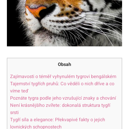
Obsah
Zajímavosti o téměř vyhynulém tygrovi bengálském
Tajemství tygřích pruhů: Co věděli o nich dříve a co
víme teď
Poznáte tygra podle jeho vzrušující znaky a chování
Není krásnějšího zvířete: dokonalá struktura tygří
srsti
Tygří síla a elegance: Překvapivé fakty o jejich
lovnických schopnostech