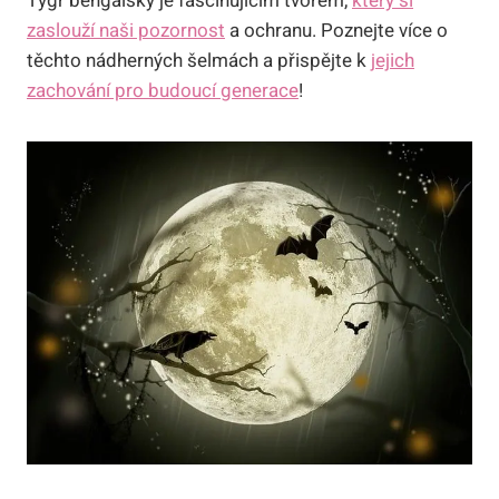
Tygr bengálský je fascinujícím tvorem,
který si
zaslouží naši pozornost
a ochranu. Poznejte více o
těchto nádherných šelmách a přispějte k
jejich
zachování pro budoucí generace
!