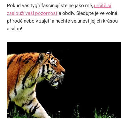
Pokud vás tygři fascinují stejně jako mě,
určitě si
zaslouží vaši pozornost
a obdiv. Sledujte je ve volné
přírodě nebo v zajetí a nechte se unést jejich krásou
a sílou!