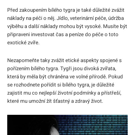
Před zakoupením bílého tygra je​ také důležité⁣ zvážit
náklady na péči o něj. ⁤Jídlo, veterinární péče, údržba
výběhu a⁤ další náklady mohou být vysoké. Musíte být
připraveni investovat čas a peníze do péče ⁤o toto
exotické zvíře.
Nezapomeňte taky zvážit etické aspekty spojené s⁤
pořízením bílého tygra. Tygři jsou divoká zvířata,
která ⁤by měla být chráněna ​ve volné přírodě. Pokud
se rozhodnete pořídit si bílého ​tygra, je ⁤důležité
zajistit mu co nejlepší životní podmínky a přístřeší,
které mu umožní žít šťastný a zdravý život.