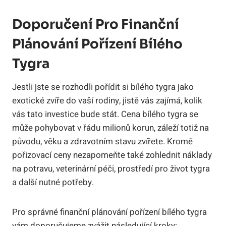
Doporučení Pro Finanční
Plánování Pořízení ‍bílého
Tygra
Jestli ⁤jste se rozhodli pořídit si bílého tygra jako
‍exotické zvíře do vaší⁤ rodiny, jistě vás zajímá, kolik
vás tato investice bude⁣ stát. Cena bílého tygra se
může pohybovat v řádu milionů korun, záleží totiž ​na
původu, věku a zdravotním ​stavu zvířete. Kromě
pořizovací ceny​ nezapomeňte také zohlednit náklady
na ⁢potravu, veterinární‍ péči,⁢ prostředí pro život tygra
a další nutné⁤ potřeby.
Pro‌ správné⁤ finanční plánování pořízení bílého tygra
vám⁣ doporučujeme ⁢zvážit následující kroky: