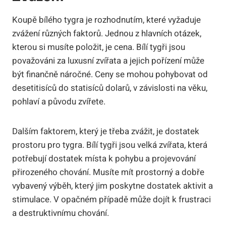
Koupě bílého⁤ tygra⁢ je rozhodnutím, které vyžaduje
zvážení ‍různých faktorů. Jednou z hlavních otázek,
kterou si musíte položit, je cena. Bílí tygři jsou
považováni za luxusní zvířata a‌ jejich pořízení může
být finančně náročné. Ceny se mohou pohybovat od‌
desetitisíců do statisíců dolarů, v závislosti na věku,⁤
pohlaví a ‍původu ‌zvířete.
Dalším faktorem, který je třeba zvážit, je dostatek
prostoru pro tygra. Bílí tygři‌ jsou velká ​zvířata, která
potřebují dostatek místa k pohybu a projevování
přirozeného chování. Musíte mít prostorný a dobře
vybavený výběh, který jim poskytne dostatek aktivit ⁤a⁣
stimulace. ⁤V opačném případě může dojít ⁤k⁢ frustraci
a destruktivnímu chování.