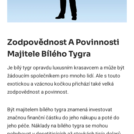
Zodpovědnost A Povinnosti
Majitele⁤ Bílého Tygra
Je bílý tygr opravdu luxusním krasavcem a může být
žádoucím společníkem⁣ pro mnoho lidí. Ale s touto‌
exotickou a ‌vzácnou kočkou přichází také velká
zodpovědnost a povinnost.
Být ‌majitelem bílého tygra znamená investovat
značnou finanční částku do jeho nákupu a poté do
jeho péče. Náklady‍ na bílého​ tygra​ se mohou
pohybovat v⁤ desetitisících až stovkách‍ tisíc dolarů.