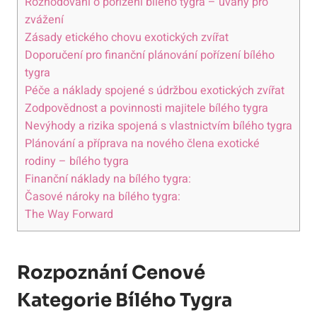
Rozhodování o​ pořízení‍ bílého tygra –​ úvahy‍ pro​
zvážení
Zásady etického ⁣chovu exotických zvířat
Doporučení pro finanční plánování pořízení ‍bílého
tygra
Péče a ⁣náklady spojené s​ údržbou exotických zvířat
Zodpovědnost a povinnosti majitele⁤ bílého tygra
Nevýhody a rizika spojená s vlastnictvím⁣ bílého tygra
Plánování ⁤a příprava na nového člena exotické
rodiny – bílého tygra
Finanční náklady na bílého tygra:
Časové nároky na bílého tygra:
The Way Forward
Rozpoznání Cenové⁢
Kategorie‍ Bílého Tygra