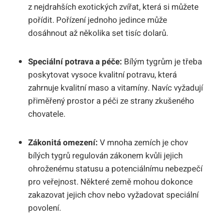
z nejdrahších exotických zvířat, ⁣která si ‍můžete
pořídit. Pořízení jednoho jedince může
dosáhnout až několika set tisíc dolarů.
Speciální potrava a péče:
Bílým tygrům je třeba‍
poskytovat vysoce kvalitní potravu, která
zahrnuje kvalitní maso ⁣a vitamíny. Navíc vyžadují
přiměřený‌ prostor a péči ze strany zkušeného⁣
chovatele.
Zákonitá omezení:
V mnoha zemích je ​chov
‌bílých tygrů regulován zákonem kvůli jejich
ohroženému statusu a potenciálnímu nebezpečí
pro veřejnost. Některé ‌země‌ mohou dokonce
zakazovat jejich chov nebo⁤ vyžadovat speciální
povolení.