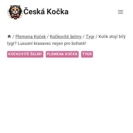
Přeskočit
Česká Kočka
na
obsah
/
Plemena Koček
/
Kočkovité šelmy
/
Tygr
/
Kolik stojí bílý
tygr? Luxusní krasavec nejen pro bohaté!
KOČKOVITÉ ŠELMY
PLEMENA KOČEK
TYGR