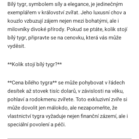
Bílý tygr, symbolem síly a elegance, je jedinečným
exemplářem v království zvířat. Jeho luxusní chov a
kouzlo vzbuzují zájem nejen mezi bohatými, ale i
milovníky divoké ⁤přírody. Pokud se‍ ptáte, kolik‍ stojí
bílý tygr, připravte se na cenovku, která vás může​
vyděsit.
**Kolik stojí⁣ bílý tygr?** ‌
**Cena bílého tygra** se může ⁣pohybovat v řádech
desítek až stovek tisíc dolarů, v závislosti ​na věku,​
pohlaví a rodokmenu zvířete. Toto exkluzivní zvíře si
může dovolit jen ‍málokdo, ⁢ale nezapomeňte, že
vlastnictví tygra vyžaduje nejen finanční zázemí,‍ ale i
speciální povolení a péči.