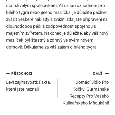
stát⁤ skvělým ​společníkem. Ať už se‌ rozhodnete pro
bílého tygra‍ nebo jiného mazlíčka, je důležité pečlivě
zvážit veškeré náklady a zvážit, zda jste připraveni na
dlouhodobou péči a zodpovědnost spojenou s
majetním zvířetem. Nakonec je důležité, aby váš nový
mazlíček byl šťastný a zdravý ve svém novém
domově. Děkujeme za váš zájem o​ bílého tygra!
Navigace
PŘEDCHOZÍ
DALŠÍ
Leví zajímavosti: Fakta,
Domácí Jídlo Pro
Pro
která jste neznali
Kočky: Gurmánské
Příspěvek
Recepty Pro Vašeho
Kulinařského Mňoukání!