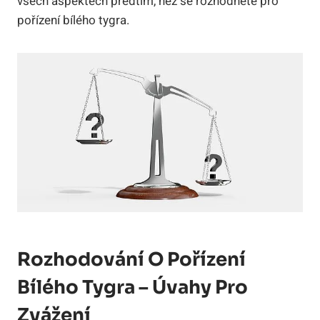
všech aspektech předtím, než se rozhodnete pro
pořízení bílého tygra.
Rozhodování O​ Pořízení‍
Bílého Tygra –​ Úvahy‍ Pro​
Zvážení