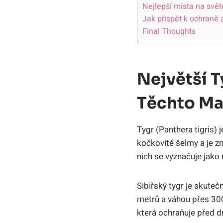
Nejlepší místa na svět
Jak přispět k ochraně 
Final Thoughts
Největší T
Těchto Ma
Tygr (Panthera tigris) 
kočkovité šelmy a je zn
nich se vyznačuje jako 
Sibiřský tygr je skuteč
metrů a váhou přes 300 
která ochraňuje před d