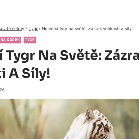
ovité šelmy
/
Tygr
/
Největší tygr na světě: Zázrak velikosti a síly!
ENA KOČEK
TYGR
í Tygr Na Světě: Zázr
i A Síly!
026