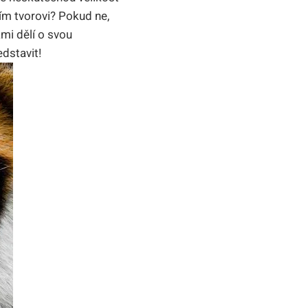
ním tvorovi? Pokud ne,
ámi dělí o svou
edstavit!