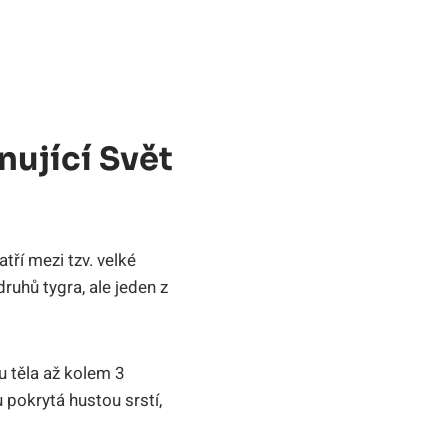
nující Svět
tří mezi tzv. velké
ruhů tygra, ale jeden z
u těla až kolem 3
 pokrytá hustou srstí,