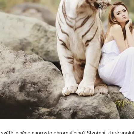
na světě je něco naprosto ohromujícího? Stvoření, které spoj