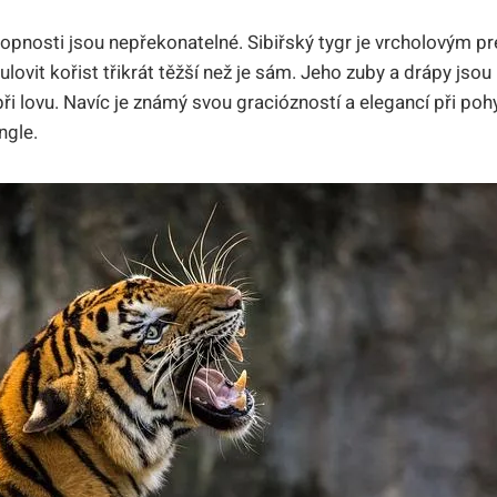
hopnosti jsou nepřekonatelné. Sibiřský tygr je vrcholovým 
ulovit kořist třikrát těžší než je sám. Jeho zuby a drápy jsou
ři lovu. Navíc je známý svou graciózností a elegancí při pohy
ngle.