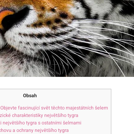
Obsah
: Objevte fascinující svět těchto majestátních šelem
ické charakteristiky největšího tygra
ti největšího tygra s ostatními šelmami
hovu a ochrany největšího tygra