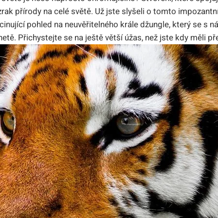
ázrak přírody na celé světě. Už jste slyšeli o tomto impozant
cinující pohled na neuvěřitelného krále džungle, který se s n
etě. Přichystejte se na ještě větší úžas, než jste kdy měli př