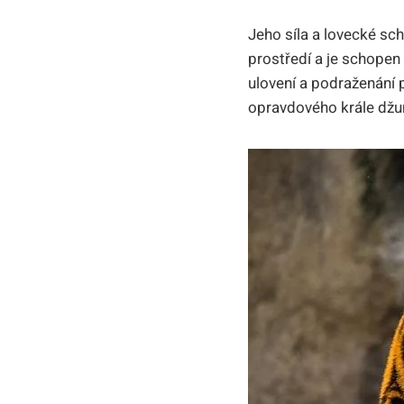
Jeho síla a lovecké sc
prostředí a je schopen 
ulovení a podraženání p
opravdového krále džu