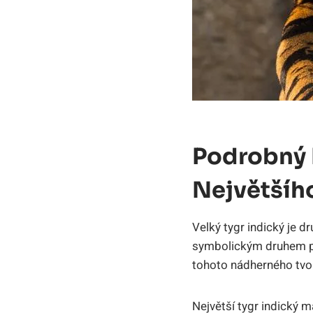
Podrobný 
Největšíh
Velký tygr indický je d
symbolickým druhem pro
tohoto nádherného tvo
Největší tygr indický 