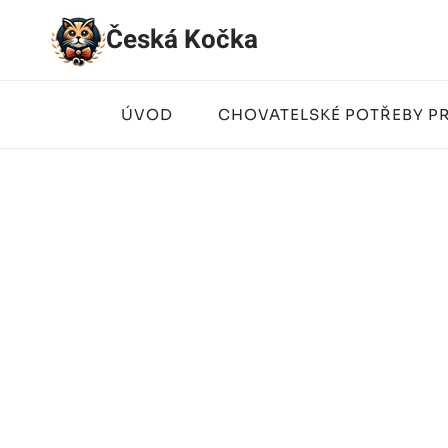
Přeskočit
Česká Kočka
na
obsah
ÚVOD
CHOVATELSKÉ POTŘEBY P