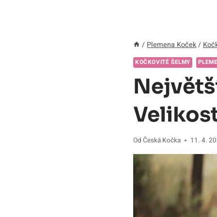
/
Plemena Koček
/
Kočk
KOČKOVITÉ ŠELMY
PLEM
Největš
Velikost
Od
Česká Kočka
11. 4. 2