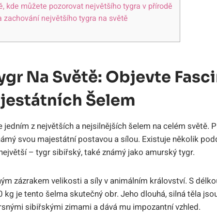
ě, kde můžete pozorovat největšího tygra v přírodě
a zachování největšího tygra na světě
ygr Na Světě: Objevte Fasci
jestátních Šelem
je jedním z největších a nejsilnějších šelem na celém světě. Pa
ámý svou majestátní postavou a sílou. Existuje několik podd
největší – tygr sibiřský, také známý jako amurský tygr.
ným zázrakem velikosti a síly v animálním království. S délko
kg je tento šelma skutečný obr. Jeho dlouhá, silná těla jsou
rsnými sibiřskými zimami a dává mu impozantní vzhled.