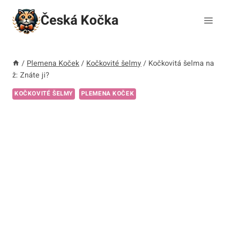
Přeskočit
Česká Kočka
na
obsah
/
Plemena Koček
/
Kočkovité šelmy
/
Kočkovitá šelma na
ž: Znáte ji?
KOČKOVITÉ ŠELMY
PLEMENA KOČEK