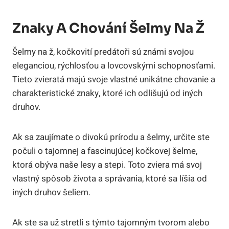
Znaky A Chování Šelmy Na Ž
Šelmy na ž, kočkovití predátoři sú známi svojou
eleganciou, rýchlosťou a lovcovskými schopnosťami.
Tieto zvieratá majú svoje vlastné unikátne chovanie a
charakteristické znaky, ktoré ich odlišujú od iných
druhov.
Ak sa zaujímate o divokú prírodu a šelmy, určite ste
počuli o tajomnej a fascinujúcej kočkovej šelme,
ktorá obýva naše lesy a stepi. Toto zviera má svoj
vlastný spôsob života a správania, ktoré sa líšia od
iných druhov šeliem.
Ak ste sa už stretli s týmto tajomným tvorom alebo