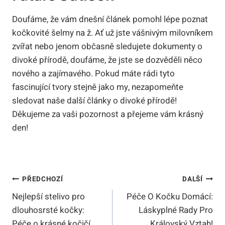
Doufáme, že vám dnešní článek pomohl lépe poznat
kočkovité šelmy na ž. Ať už jste vášnivým milovníkem
zvířat nebo jenom občasně sledujete dokumenty o
divoké přírodě, doufáme, že jste se dozvěděli něco
nového a zajímavého. Pokud máte rádi tyto
fascinující tvory stejně jako my, nezapomeňte
sledovat naše další články o divoké přírodě!
Děkujeme za vaši pozornost a přejeme vám krásný
den!
Navigace
PŘEDCHOZÍ
DALŠÍ
Nejlepší stelivo pro
Péče O Kočku Domácí:
Pro
dlouhosrsté kočky:
Láskyplné Rady Pro
Příspěvek
Péče o krásné kočičí
Královský Vztah!