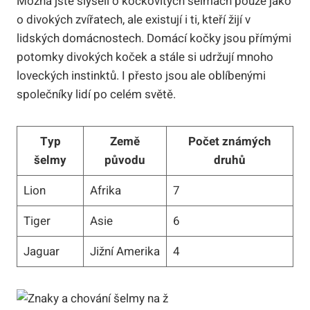
Možná jste slyšeli o kočkovitých šelmách pouze jako
o divokých zvířatech, ale existují i ti, kteří žijí v
lidských domácnostech. Domácí kočky jsou přímými
potomky divokých koček a stále si udržují mnoho
loveckých instinktů. I přesto jsou ale oblíbenými
společníky lidí po celém světě.
Typ
Země
Počet známých
šelmy
původu
druhů
Lion
Afrika
7
Tiger
Asie
6
Jaguar
Jižní Amerika
4