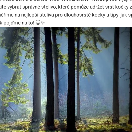
ité vybrat správné stelivo, které pomůže udržet srst kočky z
říme na nejlepší steliva pro dlouhosrsté kočky a tipy, jak 
Tak pojďme na to! 🐱✨