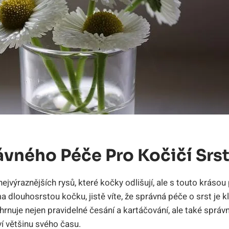
vného Péče Pro Kočičí Srs
nejvýraznějších rysů, které kočky odlišují, ale s touto krásou 
dlouhosrstou kočku, jistě víte, že správná péče o srst je kl
rnuje nejen pravidelné česání a kartáčování, ale také správný
í většinu svého času.