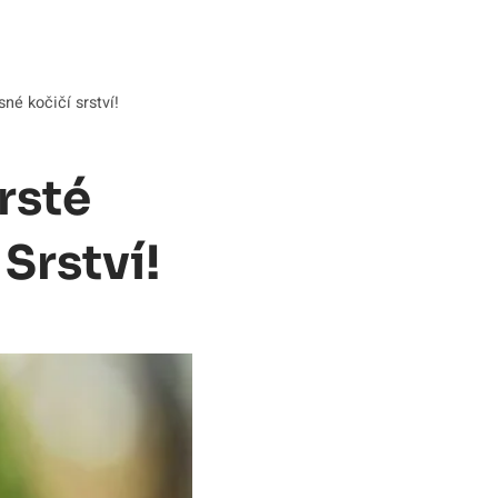
né kočičí srství!
rsté
Srství!