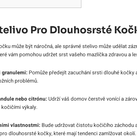
telivo Pro Dlouhosrsté Koč
čku může být náročná, ale správné stelivo může udělat zázrak
 které vám pomohou udržet srst vašeho mazlíčka zdravou a le
i granulemi:
Pomůže předejít zacuchání srsti dlouhé kočky a
ožních problémů.
andule nebo citrónu:
Udrží váš domov čerstvě vonící a zárov
kočičími výkaly.
ními vlastnostmi:
Bude udržovat čistotu kočičího záchodu a
é pro dlouhosrsté kočky, které mají tendenci zamlžovat okolí.