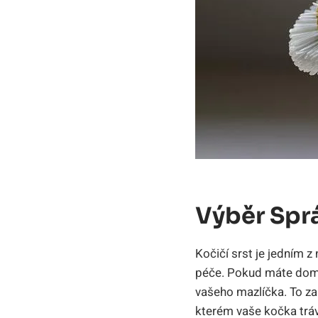
Výběr Sprá
Kočičí srst je jedním z 
péče. Pokud máte doma 
vašeho mazlíčka. To zah
kterém vaše kočka tráv