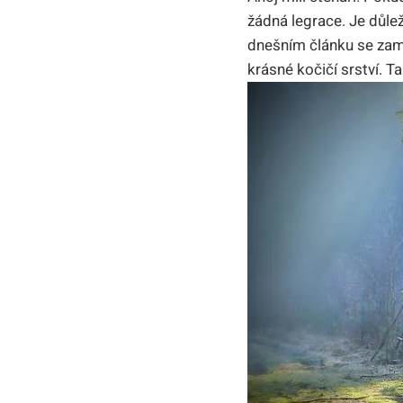
žádná legrace. Je důlež
dnešním článku se zamě
krásné kočičí srství. 