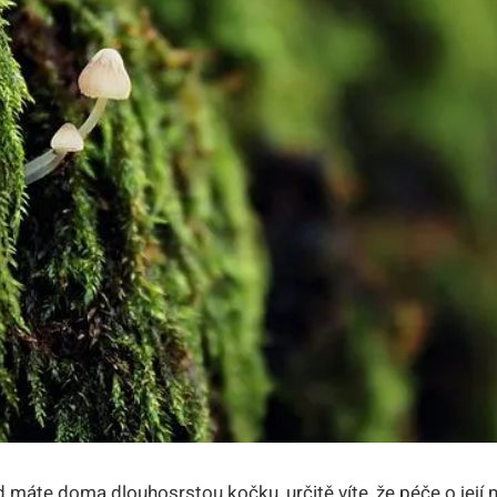
d máte doma dlouhosrstou kočku, určitě víte, že péče o její 