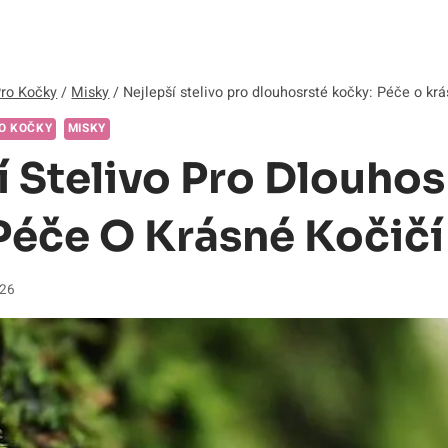
Pro Kočky
/
Misky
/
Nejlepší stelivo pro dlouhosrsté kočky: Péče o krás
O KOČKY
MISKY
í Stelivo Pro Dlouhos
Péče O Krásné Kočičí 
026