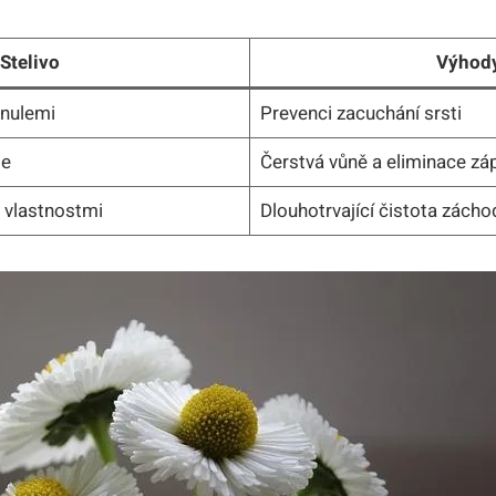
Stelivo
Výhod
anulemi
Prevenci zacuchání srsti
le
Čerstvá vůně a eliminace zá
 vlastnostmi
Dlouhotrvající čistota zácho