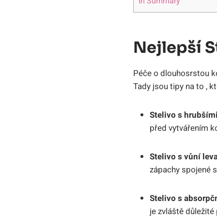
In Summary
Nejlepší S
Péče o dlouhosrstou ko
Tady jsou tipy na to ,
Stelivo s hrubším
před vytvářením k
Stelivo s vůní lev
zápachy spojené s 
Stelivo s absorpč
je zvláště důležit