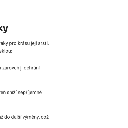
ky
y pro krásu její srsti.
sklou:
 zároveň ji ochrání
eň sníží nepříjemné
ž do další výměny, což