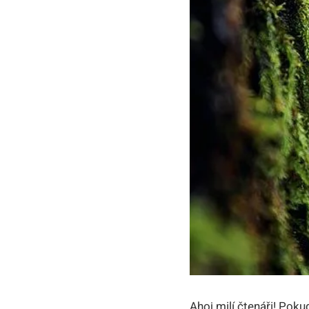
Ahoj milí čtenáři! Poku