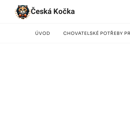
Přeskočit
Česká Kočka
na
obsah
ÚVOD
CHOVATELSKÉ POTŘEBY P