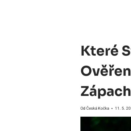
Které S
Ověřen
Zápac
Od
Česká Kočka
11. 5. 2