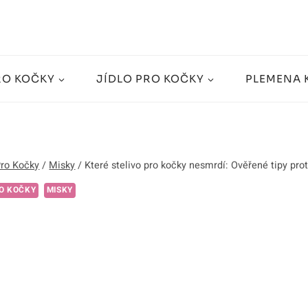
RO KOČKY
JÍDLO PRO KOČKY
PLEMENA 
Pro Kočky
/
Misky
/
Které stelivo pro kočky nesmrdí: Ověřené tipy p
O KOČKY
MISKY