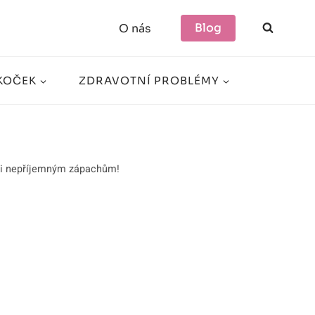
Blog
O nás
KOČEK
ZDRAVOTNÍ PROBLÉMY
roti nepříjemným zápachům!