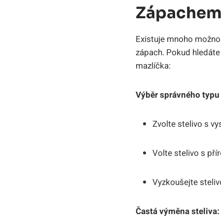
Zápache
Existuje mnoho možností
zápach. Pokud hledáte s
mazlíčka:
Výběr správného typu 
Zvolte stelivo s v
Volte stelivo s pří
Vyzkoušejte steliv
Častá výměna steliva: