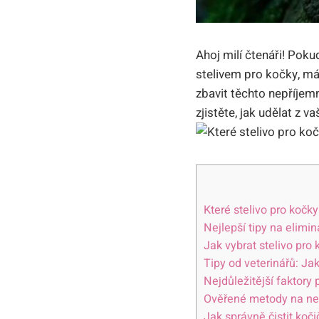
Ahoj milí čtenáři! Po
stelivem pro kočky, má
zbavit těchto nepříjemn
zjistěte, jak udělat z 
Které stelivo pro kočk
Nejlepší tipy na elimi
Jak vybrat stelivo pr
Tipy od veterinářů: J
Nejdůležitější faktory 
Ověřené metody na neu
Jak správně čistit koč