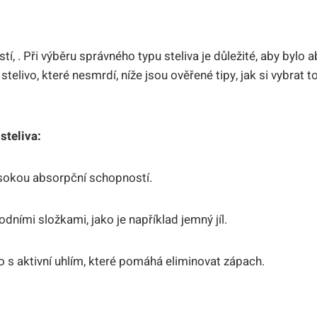
m
, . Při výběru správného typu steliva je důležité, aby bylo 
telivo, které nesmrdí, níže jsou ověřené tipy, jak si vybrat t
steliva:
ysokou absorpční schopností.
rodními složkami, jako je například jemný jíl.
o s aktivní uhlím, které pomáhá eliminovat zápach.