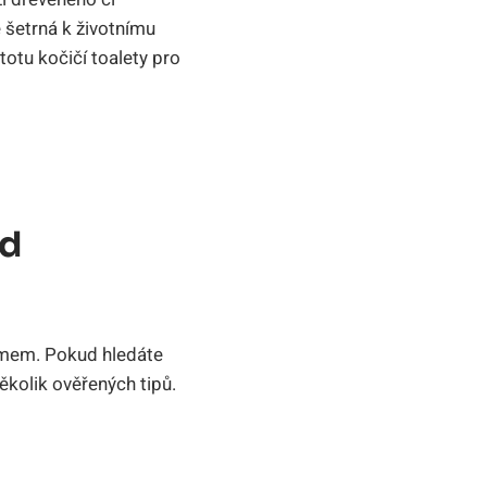
é šetrná k životnímu
totu kočičí toalety pro
Od
émem. Pokud hledáte
ěkolik ověřených tipů.