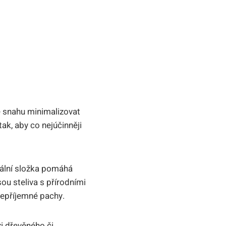
ké snahu minimalizovat
ak, aby co nejúčinněji
ciální složka pomáhá
ou steliva s přírodními
 nepříjemné pachy.
zi dřevěného či