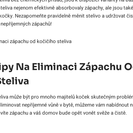
steliva nejenom efektivně absorbovaly zápachy, ale jsou tak
 kočky. Nezapomeňte pravidelně měnit stelivo a udržovat čis
z nepříjemných zápachů!
Tipy Na Eliminaci Zápachu 
teliva
eliva může být pro mnoho majitelů koček skutečným probl
 eliminovat nepříjemné vůně v bytě, můžeme vám nabídnout n
víte zápachu a váš domov bude opět vonět svěže a čistě.