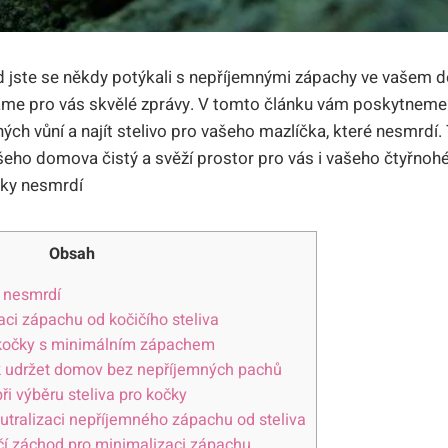
kud jste se někdy potýkali s nepříjemnými zápachy ve vaše
me pro vás skvělé zprávy. V tomto článku vám poskytneme o
ých vůní a najít stelivo pro vašeho mazlíčka, které nesmrdí.
vašeho domova čistý a svěží prostor pro vás i vašeho čtyřnohé
Obsah
y nesmrdí
naci zápachu od kočičího steliva
o kočky s minimálním zápachem
ak udržet domov bez nepříjemných pachů
při výběru steliva pro kočky
tralizaci nepříjemného zápachu od steliva
ičí záchod pro minimalizaci zápachu