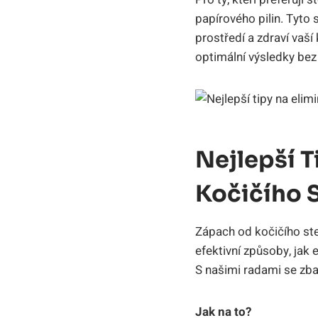
papírového pilin. Tyto 
prostředí a zdraví vaší
optimální výsledky be
Nejlepší 
Kočičího S
Zápach od kočičího st
efektivní způsoby, jak
S našimi radami se zba
Jak na to?