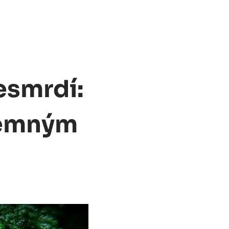
esmrdí:
jemným