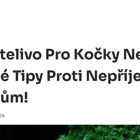
telivo Pro Kočky N
é Tipy Proti Nepří
hům!
026