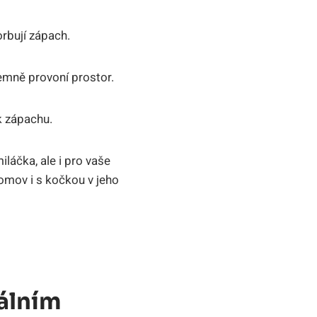
orbují zápach.
jemně provoní prostor.
k zápachu.
iláčka, ale i pro vaše
domov i s kočkou v jeho
álním