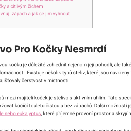
čky s citlivým čichem
ivňují zápach a jak se jim vyhnout
livo Pro Kočky Nesmrdí
svou kočku je důležité zohlednit nejenom její pohodlí, ale ta
mácnosti. Existuje několik typů steliv, které jsou navrženy t
jišťovaly čerstvost v místnosti.
ů mezi majiteli koček je stelivo s aktivním uhlím. Tato spe
žovat kočičí toaletu čistou a bez zápachů. Další možností js
ule nebo eukalyptus
, které příjemně provoní prostor a skryjí
steliva bez chemických přísad, jsou k dispozici varianty na bá