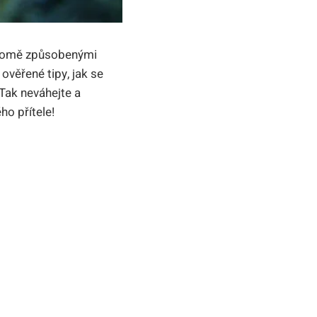
m domě způsobenými
věřené tipy, jak se
 Tak neváhejte a
ho přítele!