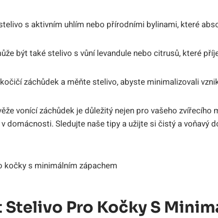
 stelivo s aktivním uhlím nebo přírodními bylinami, které abs
e být také stelivo s vůní levandule nebo citrusů, které pří
 kočičí záchůdek a měňte stelivo, abyste minimalizovali vzni
věže vonící záchůdek je důležitý nejen pro vašeho zvířecího m
a v domácnosti. Sledujte naše tipy a užijte si čistý a voňavý 
 Stelivo Pro Kočky S Minim