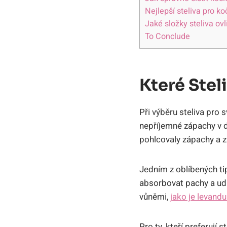
Nejlepší steliva pro ko
Jaké složky steliva ovl
To Conclude
Které Ste
Při výběru steliva pro 
nepříjemné zápachy v do
pohlcovaly zápachy a za
Jedním z oblíbených tip
absorbovat pachy a udr
vůněmi,
jako je levand
Pro ty, kteří preferují 