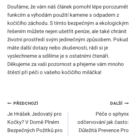
Doufáme, že vám náš článek pomohl lépe porozumět
funkcím a výhodám použití kamene s odpadem z
kočičího záchodu. S tímto bezpečným a ekologickým
řešením můžete nejen ušetřit peníze, ale také chránit
životní prostředí svým jedinečným způsobem. Pokud
máte další dotazy nebo zkušenosti, rádi si je
vyslechneme a sdílíme je s ostatními čtenáři.
Děkujeme za vaši pozornost a přejeme vám mnoho
štěstí při péči o vašeho kočičího miláčka!
Navigace
PŘEDCHOZÍ
DALŠÍ
Je Hrášek Jedovatý pro
Péče o sphynx
Pro
Kočky? V Domě Plném
odčervování jak často:
Příspěvek
Bezpečných Požitků pro
Důležitá Prevence Pro