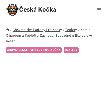
Přeskočit
Česká Kočka
na
obsah
/
Chovatelské Potřeby Pro Kočky
/
Toalety
/
Kam s
Odpadem z Kočičího Záchodu: Bezpečné a Ekologické
Řešení!
CHOVATELSKÉ POTŘEBY PRO KOČKY
TOALETY