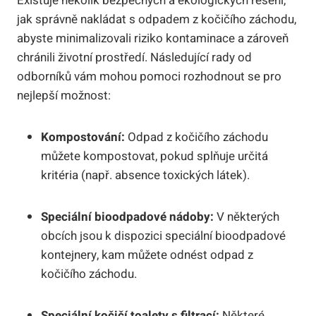
Existuje několik bezpečných a ekologických řešení,
jak správně nakládat s odpadem z kočičího záchodu,
abyste minimalizovali riziko kontaminace a zároveň
chránili životní prostředí. Následující rady od
odborníků vám mohou pomoci rozhodnout se pro
nejlepší možnost:
Kompostování:
Odpad z kočičího záchodu
můžete kompostovat, pokud splňuje určitá
kritéria (např. absence toxických látek).
Speciální bioodpadové nádoby:
V některých
obcích jsou k dispozici speciální bioodpadové
kontejnery, kam můžete odnést odpad z
kočičího záchodu.
Speciální kočičí toalety s filtrací:
Některé