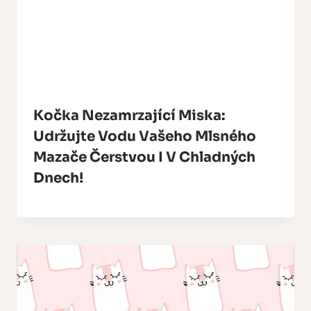
Kočka Nezamrzající Miska:
Udržujte Vodu Vašeho Mlsného
Mazače Čerstvou I V Chladných
Dnech!