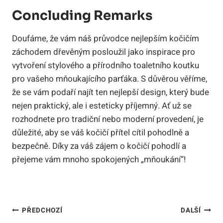
Concluding Remarks
Doufáme, že vám náš průvodce nejlepším kočičím
záchodem dřevěným posloužil jako inspirace pro
vytvoření stylového a přírodního toaletního koutku
pro vašeho mňoukajícího parťáka. S důvěrou věříme,
že se vám podaří najít ten nejlepší design, který bude
nejen praktický, ale i esteticky příjemný. Ať už se
rozhodnete pro tradiční nebo moderní provedení, je
důležité, aby se váš kočičí přítel cítil pohodlně a
bezpečně. Díky za váš zájem o kočičí pohodlí a
přejeme vám mnoho spokojených „mňoukání“!
Navigace
PŘEDCHOZÍ
DALŠÍ