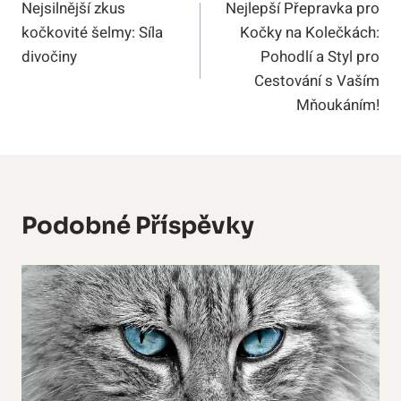
Nejsilnější zkus
Nejlepší Přepravka pro
Pro
kočkovité šelmy: Síla
Kočky na Kolečkách:
Příspěvek
divočiny
Pohodlí a Styl pro
Cestování s Vaším
Mňoukáním!
Podobné Příspěvky