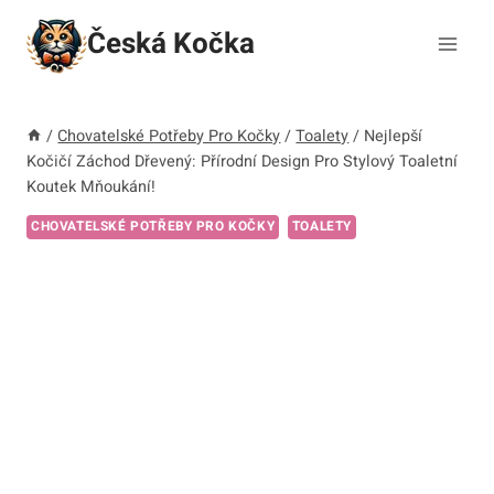
Přeskočit
Česká Kočka
na
obsah
/
Chovatelské Potřeby Pro Kočky
/
Toalety
/
Nejlepší
Kočičí Záchod Dřevený: Přírodní Design Pro Stylový Toaletní
Koutek Mňoukání!
CHOVATELSKÉ POTŘEBY PRO KOČKY
TOALETY