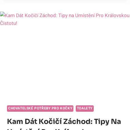
PRO
VENKOVNÍ
KOČKY:
BEZPEČNOST
A
POHODLÍ
VE
VOLNÉ
PŘÍRODĚ!
CHOVATELSKÉ POTŘEBY PRO KOČKY
TOALETY
Kam Dát Kočičí Záchod: Tipy Na