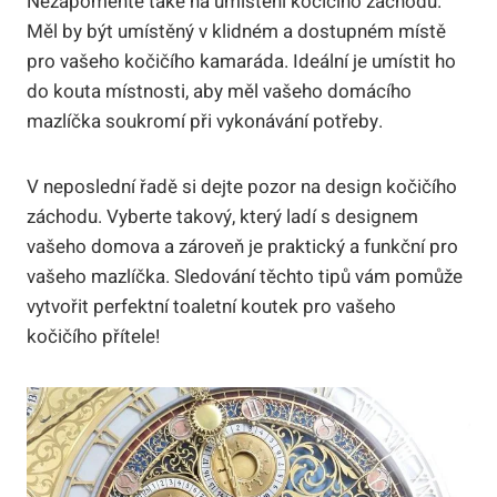
Nezapomeňte také na umístění kočičího záchodu.
Měl by být umístěný v klidném a dostupném místě
pro vašeho kočičího kamaráda. Ideální je umístit ho
do kouta místnosti, aby měl vašeho domácího
mazlíčka soukromí při vykonávání potřeby.
V neposlední řadě si dejte pozor na design kočičího
záchodu. Vyberte takový, který ladí s designem
vašeho domova a zároveň je praktický a funkční pro
vašeho mazlíčka. Sledování těchto tipů vám pomůže
vytvořit perfektní toaletní koutek pro vašeho
kočičího přítele!