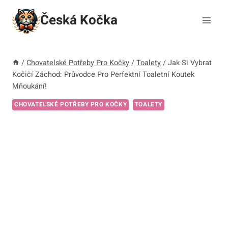
Přeskočit
Česká Kočka
na
obsah
/
Chovatelské Potřeby Pro Kočky
/
Toalety
/
Jak Si Vybrat
Kočičí Záchod: Průvodce Pro Perfektní Toaletní Koutek
Mňoukání!
CHOVATELSKÉ POTŘEBY PRO KOČKY
TOALETY