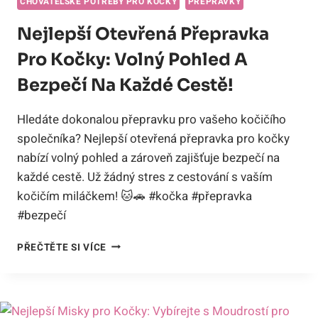
CHOVATELSKÉ POTŘEBY PRO KOČKY
PŘEPRAVKY
Nejlepší Otevřená Přepravka
Pro Kočky: Volný Pohled A
Bezpečí Na Každé Cestě!
Hledáte dokonalou přepravku pro vašeho kočičího
společníka? Nejlepší otevřená přepravka pro kočky
nabízí volný pohled a zároveň zajišťuje bezpečí na
každé cestě. Už žádný stres z cestování s vaším
kočičím miláčkem! 🐱🚗 #kočka #přepravka
#bezpečí
NEJLEPŠÍ
PŘEČTĚTE SI VÍCE
OTEVŘENÁ
PŘEPRAVKA
PRO
KOČKY:
VOLNÝ