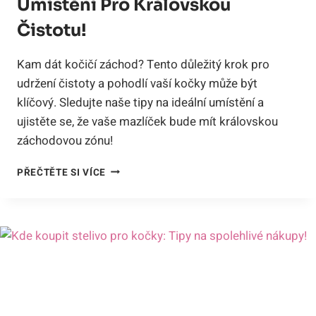
Umístění Pro Královskou
Čistotu!
Kam dát kočičí záchod? Tento důležitý krok pro
udržení čistoty a pohodlí vaší kočky může být
klíčový. Sledujte naše tipy na ideální umístění a
ujistěte se, že vaše mazlíček bude mít královskou
záchodovou zónu!
KAM
PŘEČTĚTE SI VÍCE
DÁT
KOČIČÍ
ZÁCHOD:
TIPY
NA
UMÍSTĚNÍ
PRO
KRÁLOVSKOU
ČISTOTU!