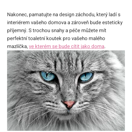
Nakonec, pamatujte na design záchodu, který ladí s
interiérem vašeho domova a zároveň bude esteticky
příjemný. S trochou snahy a péče můžete mít
perfektní toaletní koutek pro vašeho malého
mazlíčka,
ve kterém se bude cítit jako doma
.