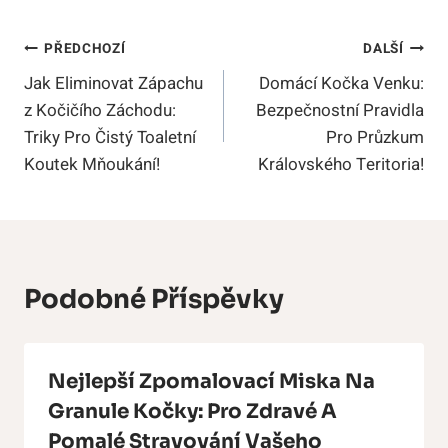
Navigace
PŘEDCHOZÍ
DALŠÍ
Jak Eliminovat Zápachu
Domácí Kočka Venku:
Pro
z Kočičího Záchodu:
Bezpečnostní Pravidla
Příspěvek
Triky Pro Čistý Toaletní
Pro Průzkum
Koutek Mňoukání!
Královského Teritoria!
Podobné Příspěvky
Nejlepší Zpomalovací Miska Na
Granule Kočky: Pro Zdravé A
Pomalé Stravování Vašeho