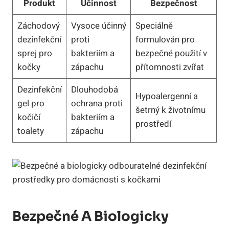
Produkt
Účinnost
Bezpečnost
Záchodový
Vysoce účinný
Speciálně
dezinfekční
proti
formulován pro
sprej pro
bakteriím a
bezpečné použití v
kočky
zápachu
přítomnosti zvířat
Dezinfekční
Dlouhodobá
Hypoalergenní a
gel pro
ochrana proti
šetrný k životnímu
kočičí
bakteriím a
prostředí
toalety
zápachu
Bezpečné A Biologicky