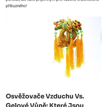
příbuzného!
Osvěžovače Vzduchu Vs.
Gelové Vůně: Které Jsou