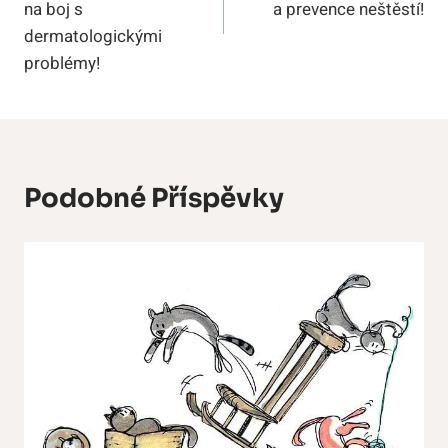
Příspěvek
na boj s
a prevence neštěstí!
dermatologickými
problémy!
Podobné Příspěvky