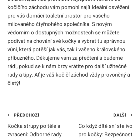
kočičího záchodu vám pomohl najít ideální osvěžení
pro váš domácí toaletní prostor pro vašeho
milovaného čtyřnohého společníka. S novým
vědomím o dostupných možnostech se můžete
podívat na chování své kočky a vybrat tu správnou
vůni, která potěší jak vás, tak i vašeho královského
příbuzného. Děkujeme vám za přečtení a budeme
rádi, pokud se k nám brzy vrátíte pro další užitečné
rady a tipy. Ať je váš kočičí záchod vždy provoněný a
čistý!
Navigace
PŘEDCHOZÍ
DALŠÍ
Kočka strupy po těle a
Co když dítě sní stelivo
Pro
zvracení: Odborné rady
pro kočky: Bezpečnost