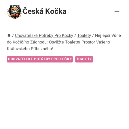
Přeskočit
Česká Kočka
na
obsah
/
Chovatelské Potřeby Pro Kočky
/
Toalety
/
Nejlepší Vůně
do Kočičího Záchodu: Osvěžte Toaletní Prostor Vašeho
Královského Příbuzného!
CHOVATELSKÉ POTŘEBY PRO KOČKY
TOALETY