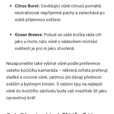
Citrus Burst:
Osvěžující vůně citrusů pomáhá
neutralizovat nepříjemné pachy a zanechává po
sobě příjemnou svěžest.
Ocean Breeze:
Pokud se vaše kočka ráda cítí
jako u moře, tato vůně s nádechem mořské
svěžesti je pro ni jako stvořená.
Nezapomeňte také vybírat vůně podle preference
vašeho kočičího kamaráda – některá zvířata preferují
sladké a ovocné vůně, zatímco jiní dávají přednost
svěžím a bylinným tónům. S našimi tipy na nejlepší
vůně do kočičího záchodu bude váš mazlíček žít jako
opravdový král!