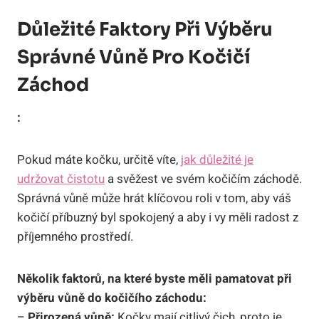
Důležité Faktory Při Výběru
Správné Vůně Pro Kočičí
Záchod
:
Pokud máte kočku, určitě víte,
jak důležité je
udržovat čistotu
a svěžest ve svém kočičím záchodě.
Správná vůně může hrát klíčovou roli v tom, aby váš
kočičí příbuzný byl spokojený a aby i vy měli radost z
příjemného prostředí.
Několik faktorů, na které byste měli pamatovat při
výběru vůně do kočičího záchodu:
–
Přirozená vůně:
Kočky mají citlivý čich, proto je