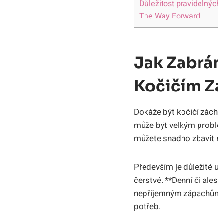
Důležitost pravidelných
The Way Forward
Jak Zabrá
Kočičím 
Dokáže být kočičí záchod
může být velkým probl
můžete snadno ​zbavit ⁤n
Především je důležité ‍u
‌čerstvé. **Denní či al
⁤nepříjemným zápachům, a
potřeb.