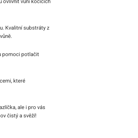
ovlivnit⁢ vůni kočičích⁤
. Kvalitní substráty z
 vůně.
 pomoci ‍potlačit
cemi, které⁢
zlíčka, ale i pro vás
v čistý a svěží!