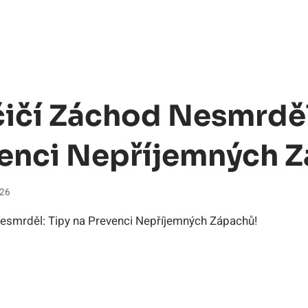
ičí Záchod Nesmrděl
enci Nepříjemných Z
026