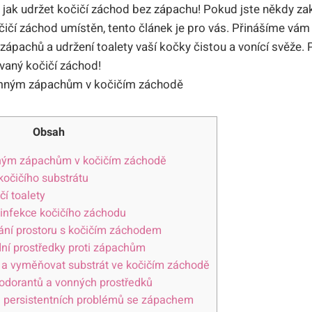
 jak ⁢udržet kočičí⁣ záchod ‍bez zápachu!⁢ Pokud jste někdy za
očičí záchod umístěn, tento ⁤článek je ​pro vás. Přinášíme vám
zápachů a ​udržení ⁣toalety‌ vaší⁣ kočky​ čistou a vonící svěže.
ný ‍kočičí ‌záchod!
Obsah
mným zápachům v kočičím záchodě
kočičího substrátu
í⁣ toalety
zinfekce kočičího záchodu
ní prostoru⁤ s‍ kočičím záchodem
odní prostředky proti zápachům
 a​ vyměňovat substrát ⁤ve kočičím záchodě
dorantů a​ vonných‌ prostředků
dě persistentních problémů se zápachem