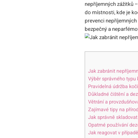
nepříjemných‌ zážitků –
do místnosti, kde​ je k
prevenci ⁣nepříjemných ⁤
bezpečný a neparfémova
Jak zabránit‌ nepříje
Výběr správného typu ⁢
Pravidelná údržba kočič
Důkladné čištění a de
Větrání a provzdušňová
Zajímavé‍ tipy na přír
Jak správně‌ skladovat
Opatrné používání dezo
Jak‌ reagovat v​ přípa