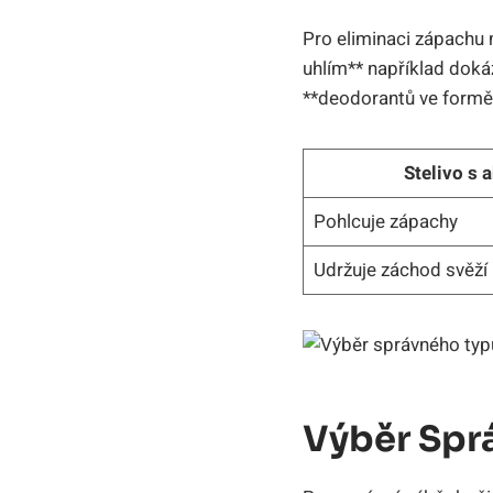
Pro eliminaci zápachu⁢ m
uhlím** například dokáž
**deodorantů ve formě s
Stelivo s 
Pohlcuje ⁤zápachy
Udržuje záchod ​svěží
Výběr Spr