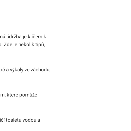
lná údržba je klíčem k
 Zde je několik tipů,
č​ a výkaly ze ⁣záchodu,
em,‍ které pomůže
čí toaletu vodou a