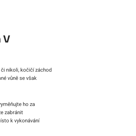
 V
 ⁤nikoli,⁤ kočičí‌ záchod
é ‌vůně se⁣ však
vyměňujte ‍ho⁢ za
e‌ zabránit
místo ⁣k vykonávání