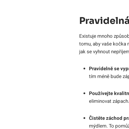
Pravidelná
Existuje mnoho ⁤způso
tomu, aby⁢ vaše kočka ⁤
jak se vyhnout nepříje
Pravidelně ‍se⁣ vy
tím ⁣méně bude zá
Používejte kvalitn
eliminovat ⁣zápach
Čistěte ⁣záchod p
mýdlem. To⁢ pomůže