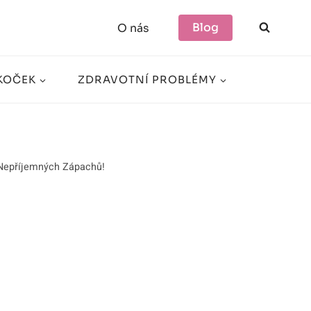
Blog
O nás
KOČEK
ZDRAVOTNÍ PROBLÉMY
 Nepříjemných Zápachů!