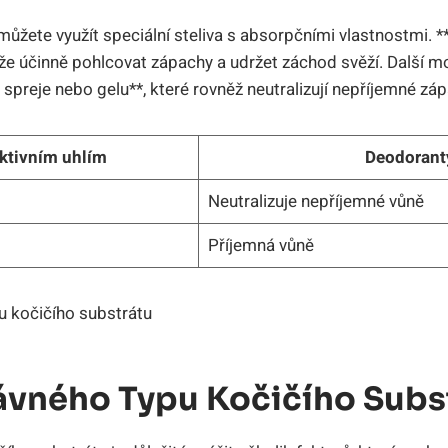
ůžete využít speciální steliva s absorpčními‌ vlastnostmi. ⁢**
e ‍účinně pohlcovat ⁢zápachy a udržet záchod ​svěží. Další‍ mo
preje nebo gelu**,⁤ které rovněž neutralizují nepříjemné zá
⁢aktivním uhlím
Deodorant
Neutralizuje nepříjemné​ vůně
Příjemná vůně
ávného Typu ⁢kočičího Subs