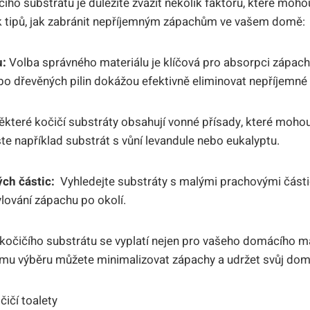
ho ‍substrátu je ⁢důležité zvážit několik faktorů, které mohou 
ik tipů, ‍jak zabránit nepříjemným ‍zápachům ve vašem domě:
u:
Volba správného materiálu je klíčová pro absorpci zápachu
ebo dřevěných ⁤pilin dokážou efektivně eliminovat nepříjemné‌
které kočičí substráty obsahují vonné přísady,⁤ které mohou
e například substrát ⁤s ‍vůní levandule ⁣nebo eukalyptu.
ch částic:
⁢ Vyhledejte⁤ substráty ⁣s⁣ malými‌ prachovými části
lování zápachu po⁢ okolí.
o kočičího substrátu se vyplatí nejen pro vašeho domácího​ ma
mu výběru můžete minimalizovat zápachy ⁤a udržet svůj domo