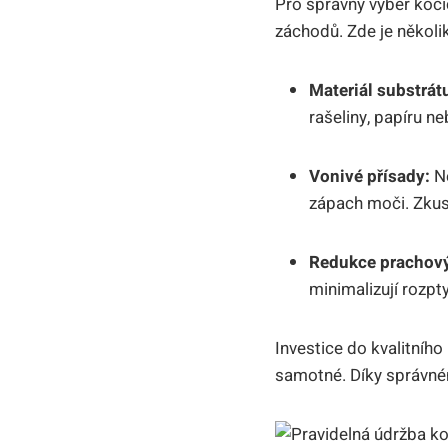
Pro správný výběr kočičí
záchodů. Zde‍ je někol
Materiál substrát
rašeliny, papíru n
Vonivé přísady:
Ně
zápach moči. Zkust
Redukce ⁢prachový
minimalizují rozpty
Investice​ do kvalitníh
samotné.‍ Díky správné