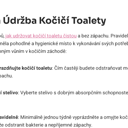
 Údržba Kočičí⁣ Toalety
bů,
jak udržovat kočičí toaletu čistou
a ⁢bez zápachu. ⁤Pravide
měla pohodlné a ⁢hygienické⁢ místo k vykonávání ⁣svých potřeb.
mným‌ vůním v kočičím záchodě:
prazdňujte kočičí toaletu
:⁢ Čím častěji budete odstraňovat mo
pachu.
í stelivo
: Vyberte stelivo s⁢ dobrým absorpčním schopnost
.
ravidelně
: Minimálně jednou týdně vyprázdněte a omyjte koči
 odstranit bakterie a‌ nepříjemné ⁤zápachy.