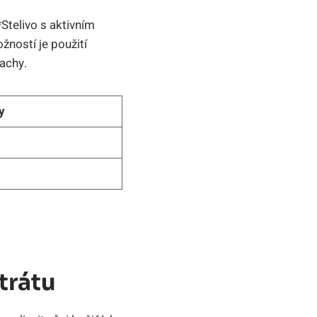
Stelivo s ‍aktivním
žností je použití
pachy.
y
trátu