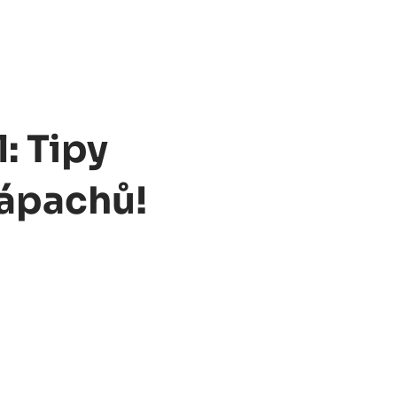
: Tipy
ápachů!