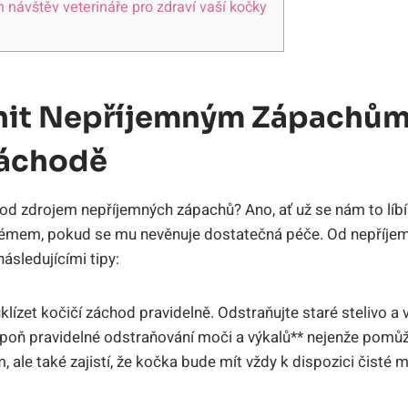
 návštěv veterináře ‌pro zdraví vaší kočky
nit‌ Nepříjemným Zápachům
Záchodě
 zdrojem nepříjemných⁣ zápachů?⁢ Ano, ať ⁤už se nám to líbí ⁢či
émem, pokud se mu ‍nevěnuje dostatečná péče. Od nepříjemn
ásledujícími​ tipy:
klízet kočičí​ záchod pravidelně. Odstraňujte staré ⁤stelivo a 
espoň pravidelné odstraňování moči a výkalů**⁣ nejenže‌ pomůž
le také‍ zajistí, že kočka ⁣bude mít ​vždy k dispozici ‍čisté 