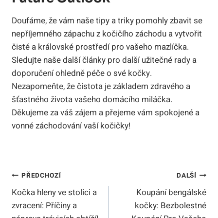
Doufáme, že vám naše tipy a triky pomohly zbavit se
nepříjemného zápachu z kočičího záchodu a vytvořit
čisté a královské prostředí pro vašeho mazlíčka.
Sledujte naše další články pro další užitečné rady a
doporučení ohledně péče o své kočky.
Nezapomeňte, že čistota je základem zdravého a
šťastného života vašeho domácího miláčka.
Děkujeme za váš zájem a přejeme vám spokojené a
vonné záchodování vaší kočičky!
Navigace
PŘEDCHOZÍ
DALŠÍ
Kočka hleny ve stolici a
Koupání bengálské
Pro
zvracení: Příčiny a
kočky: Bezbolestné
Příspěvek