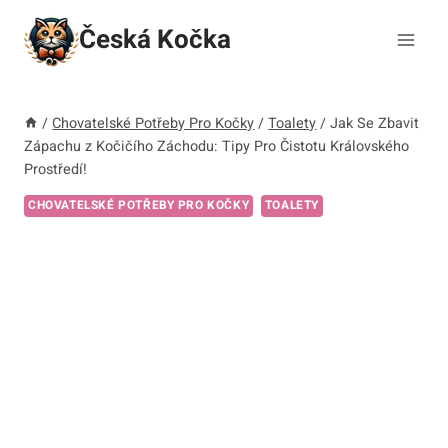
Přeskočit
Česká Kočka
na
obsah
/
Chovatelské Potřeby Pro Kočky
/
Toalety
/
Jak Se Zbavit
Zápachu z Kočičího Záchodu: Tipy Pro Čistotu Královského
Prostředí!
CHOVATELSKÉ POTŘEBY PRO KOČKY
TOALETY