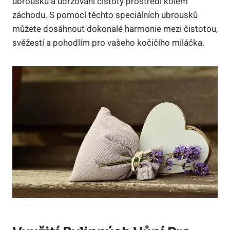
ubrousků a udržování čistoty prostředí kolem
záchodu. S pomocí těchto speciálních ubrousků
můžete dosáhnout dokonalé harmonie mezi čistotou,
svěžestí a pohodlím pro vašeho kočičího miláčka.