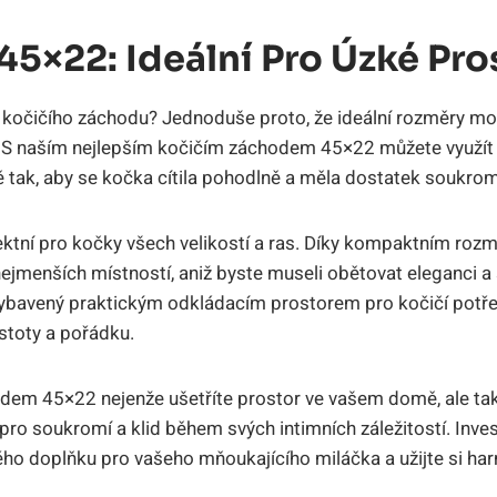
 45×22: Ideální Pro Úzké Pro
ti kočičího záchodu? Jednoduše proto, že ideální rozměry mo
S naším nejlepším kočičím záchodem 45×22 můžete využít 
tak, aby se kočka cítila pohodlně a měla dostatek soukrom
ektní pro kočky všech velikostí a ras. Díky kompaktním ro
ejmenších místností, aniž byste museli obětovat eleganci a s
vybavený praktickým odkládacím prostorem pro kočičí potře
stoty a pořádku.
dem 45×22 nejenže ušetříte prostor ve vašem domě, ale tak
ro soukromí a klid během svých intimních záležitostí. Inves
ého doplňku pro vašeho mňoukajícího miláčka a užijte si ha