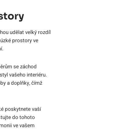
story
hou udělat velký rozdíl
úzké prostory ve
í.
změrům se záchod
tyl vašeho interiéru.
by a doplňky, čímž
é poskytnete vaší
tujte do tohoto
rmonii ve vašem