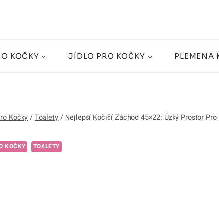
RO KOČKY
JÍDLO PRO KOČKY
PLEMENA 
Pro Kočky
/
Toalety
/
Nejlepší Kočičí Záchod 45×22: Úzký Prostor Pro
O KOČKY
TOALETY