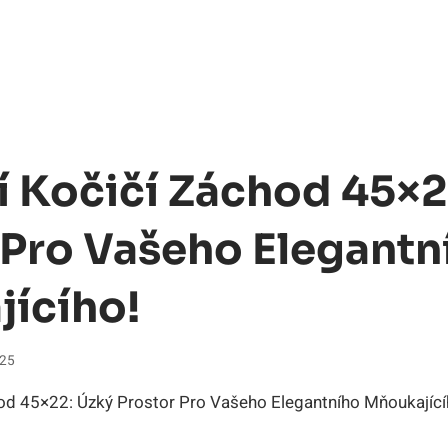
í Kočičí Záchod 45×2
 Pro Vašeho Elegantn
ícího!
025