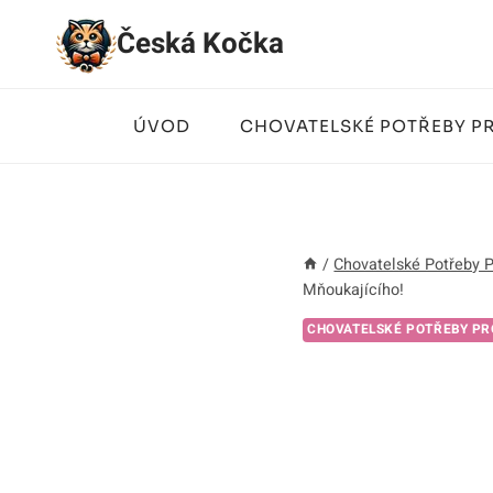
Přeskočit
Česká Kočka
na
obsah
ÚVOD
CHOVATELSKÉ POTŘEBY P
/
Chovatelské Potřeby 
Mňoukajícího!
CHOVATELSKÉ POTŘEBY PR