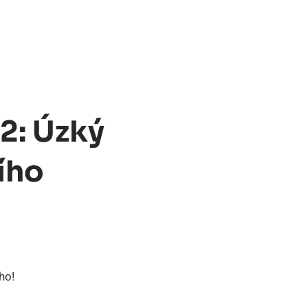
2: Úzký
ího