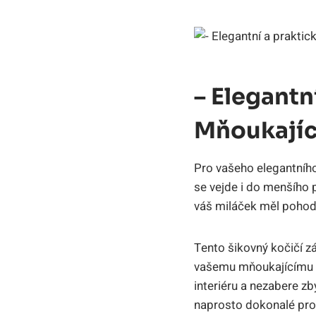
– Elegantn
Mňoukajíc
Pro vašeho elegantníh
se vejde i do menšího 
váš miláček měl pohod
Tento šikovný kočičí zá
vašemu mňoukajícímu d
interiéru a nezabere z
naprosto dokonalé pros