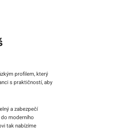
š
zkým profilem, který
nci s praktičností, aby
telný a zabezpečí
í do moderního
vi tak nabízíme