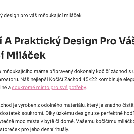
í A Praktický Design Pro Vá
í Miláček
o mňoukajícího máme připravený dokonalý kočičí záchod s ú
prostoru. Náš nejlepší Kočičí Záchod 45×22 kombinuje elega
lné a
soukromé místo pro své potřeby
.
chod je vyroben z odolného materiálu, který je snadno čisti
ostatek soukromí. Díky úzkému designu se perfektně hod
bytečně moc místa v bytě či domě. Vašemu kočičímu miláčko
toreček pro jeho denní rituály.