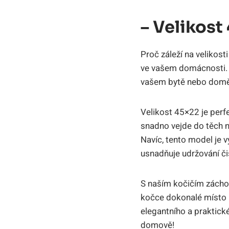
– Velikost
Proč záleží na velikos
ve vašem domácnosti. 
vašem bytě nebo domě 
Velikost 45×22 je perf
snadno vejde do těch n
Navíc, tento model je 
usnadňuje udržování či
S naším kočičím zácho
kočce dokonalé místo p
elegantního a praktick
domově!