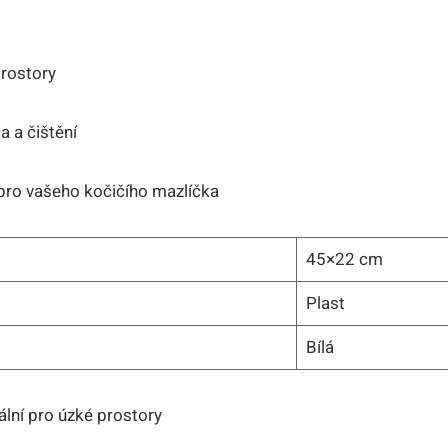
rostory
 a čištění
pro vašeho kočičího mazlíčka
45×22 cm
Plast
Bílá