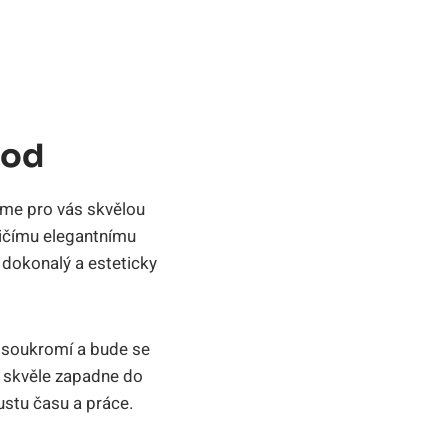
hod
áme pro vás skvělou
čičímu elegantnímu
dokonalý a esteticky
é soukromí a bude se
ý skvěle zapadne do
ustu času a práce.