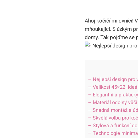
Ahoj kočičí milovníci!
mňoukající. S úzkým pr
domy. Tak pojďme se p
– Nejlepší design pro 
– Velikost 45×22: Ideá
– Elegantní a praktick
– Materiál odolný vůči
– Snadná montáž a úd
– Skvělá volba pro koč
– Stylová a funkční do
– Technologie minimali