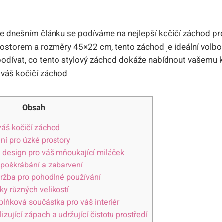
 Ve dnešním článku se podíváme na nejlepší kočičí záchod pr
ostorem a rozměry 45×22 cm, tento záchod je ideální volbo
odívat, co tento stylový záchod dokáže nabídnout vašemu 
Obsah
váš kočičí záchod
lní pro úzké prostory
ý design pro váš mňoukající miláček
 poškrábání a zabarvení
ržba pro pohodlné používání
ky různých velikostí
plňková součástka pro váš interiér
zující zápach a udržující čistotu prostředí