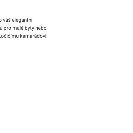
o váš elegantní
u pro malé byty nebo
kočičímu kamarádovi!