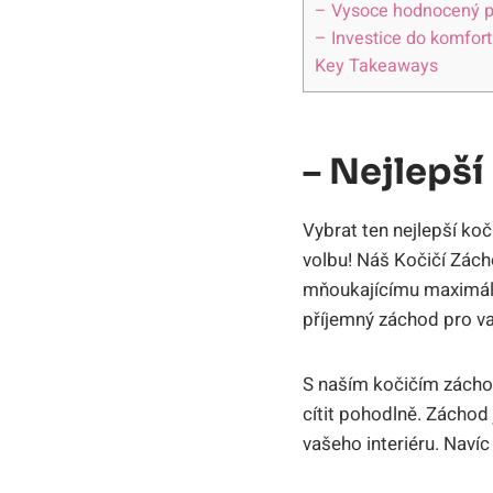
– Vysoce hodnocený pr
– Investice do komfor
Key Takeaways
– Nejlepší
Vybrat ten nejlepší ko
volbu! Náš Kočičí Zách
mňoukajícímu maximální
příjemný záchod pro v
S naším kočičím záchod
cítit pohodlně. Záchod
vašeho interiéru. Navíc