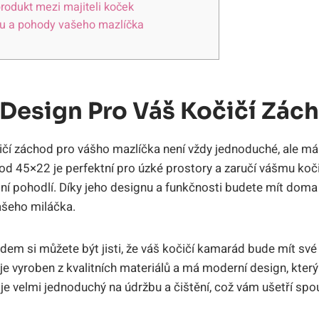
odukt mezi majiteli koček
tu a pohody vašeho mazlíčka
 Design Pro Váš Kočičí Zác
čičí záchod pro vášho mazlíčka není vždy jednoduché, ale m
od 45×22 je perfektní pro úzké prostory a zaručí vášmu ko
 pohodlí. Díky jeho designu a funkčnosti budete mít doma 
ašeho miláčka.
em si můžete být jisti, že váš kočičí kamarád bude mít sv
 je vyroben z kvalitních materiálů a má moderní design, kter
 je velmi jednoduchý na údržbu a čištění, což vám ušetří spo