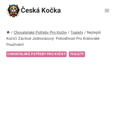
Přeskočit
Česká Kočka
na
obsah
/
Chovatelské Potřeby Pro Kočky
/
Toalety
/
Nejlepší
Kočičí Záchod Jednorázový: Pohodlnost Pro Královské
Používání!
CHOVATELSKÉ POTŘEBY PRO KOČKY
TOALETY