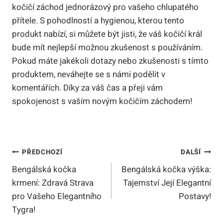
kočičí záchod jednorázový pro vašeho chlupatého
přítele. S pohodlností a hygienou, kterou tento
produkt nabízí, si můžete být jisti, že váš kočičí král
bude mít nejlepší možnou zkušenost s používáním.
Pokud máte jakékoli dotazy nebo zkušenosti s tímto
produktem, neváhejte se s námi podělit v
komentářích. Díky za váš čas a přeji vám
spokojenost s vaším novým kočičím záchodem!
Navigace
PŘEDCHOZÍ
DALŠÍ
Bengálská kočka
Bengálská kočka výška:
Pro
krmení: Zdravá Strava
Tajemství Její Elegantní
Příspěvek
pro Vašeho Elegantního
Postavy!
Tygra!