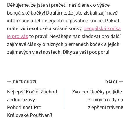
Děkujeme, že jste si přečetli náš článek o výšce
bengálské kočky! Doufáme, že jste získali zajímavé
informace o této elegantní a půvabné kočce. Pokud
máte rádi exotické a krásné kočky,
bengálská kočka
je pro vás
to pravé. Neváhejte nás sledovat pro další
zajímavé články o různých plemenech koček a jejich
zajímavých vlastnostech. Díky za vaši podporu!
Navigace
PŘEDCHOZÍ
DALŠÍ
Nejlepší Kočičí Záchod
Zvracení kočky po jídle:
Pro
Jednorázový:
Příčiny a rady na
Příspěvek
Pohodlnost Pro
zlepšení trávení!
Královské Používání!