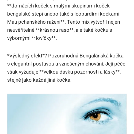
**domácích koček s malými skupinami koček
bengálské stepi anebo také s leopardími kočkami
Mau pchanského ražení**. Tento mix vytvořil nejen
neuvěřitelně **krásnou raso**, ale také kočku s
výbornými **lovíčky**.
*Výsledný efekt*? Pozoruhodná Bengalánská kočka
s elegantní postavou a vznešeným chování. Její péče
však vyžaduje **velkou dávku pozornosti a lásky**,
stejně jako každá jiná kočka.