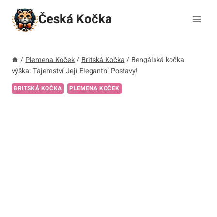
Přeskočit
Česká Kočka
na
obsah
/
Plemena Koček
/
Britská Kočka
/
Bengálská kočka
výška: Tajemství Její Elegantní Postavy!
BRITSKÁ KOČKA
PLEMENA KOČEK