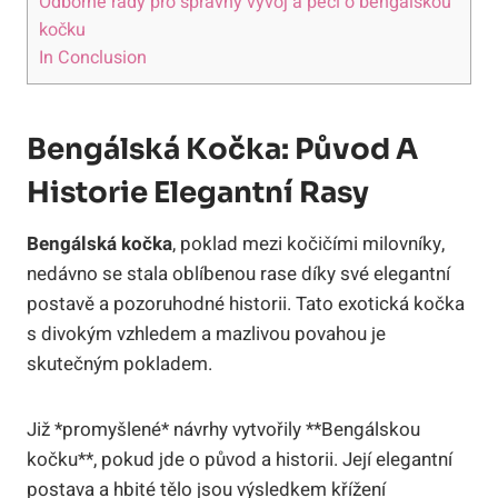
Odborné rady pro správný vývoj a péči o bengálskou
kočku
In Conclusion
Bengálská Kočka: Původ A
Historie Elegantní Rasy
Bengálská kočka
, poklad mezi kočičími milovníky,
nedávno se stala oblíbenou rase díky své elegantní
postavě a pozoruhodné historii. Tato exotická kočka
s divokým vzhledem a mazlivou povahou je
skutečným pokladem.
Již *promyšlené* návrhy vytvořily **Bengálskou
kočku**, pokud jde o původ a historii. Její elegantní
postava a hbité tělo jsou výsledkem křížení