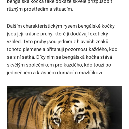
bengálská kočka také dokáže skvěle přizpůsobit
různým prostředím a situacím.
Dalším charakteristickým rysem bengálské kočky
jsou její krásné pruhy, které jí dodávají exotický
vzhled. Tyto pruhy jsou jedním z hlavních znaků
tohoto plemene a přitahují pozornost každého, kdo
se s ní setká. Díky nim se bengálská kočka stává
skvělým společníkem pro každého, kdo touží po
jedinečném a krásném domácím mazlíčkovi.