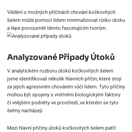
Vědění o možných příčinách chování kočkovitých
šelem může pomoci lidem minimalizovat riziko útoku
a lépe porozumět těmto fascinujícím tvorům.
Analyzované Případy Útoků
V analytickém rozboru útoků kočkovitých šelem
jsme identifikovali několik hlavních příčin, které stojí
za jejich agresivním chováním vůči lidem. Tyto příčiny
mohou být spojeny s vnitřními biologickými faktory
či vnějšími podněty ve prostředí, ve kterém se tyto
šelmy nacházejí.
Mezi hlavní příčiny útoků kočkovitých šelem patří: