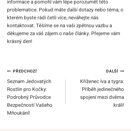
informace a pomohl vám lépe porozumět této
problematice. Pokud máte další dotazy nebo téma, o
kterém byste rádi četli více, neváhejte nás
kontaktovat. Těšíme se na vaši zpětnou vazbu a
děkujeme za váš zájem o naše články. Přejeme vám
krásný den!
Navigace
PŘEDCHOZÍ
DALŠÍ
Seznam Jedovatých
Kříženec lva a tygra:
Pro
Rostlin pro Kočky:
Příběh jedinečného
Příspěvek
Podrobný Průvodce
spojení mezi dvěma
Bezpečností Vašeho
králi!
Mňoukání!