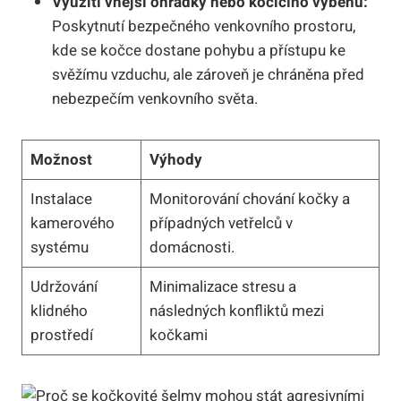
Využití vnější ohrádky nebo kočičího výběhu:
Poskytnutí bezpečného venkovního prostoru,
kde se kočce dostane pohybu a přístupu ke
svěžímu vzduchu, ale zároveň je chráněna před
nebezpečím venkovního světa.
Možnost
Výhody
Instalace
Monitorování chování kočky a
kamerového
případných vetřelců v
systému
domácnosti.
Udržování
Minimalizace stresu a
klidného
následných konfliktů mezi
prostředí
kočkami