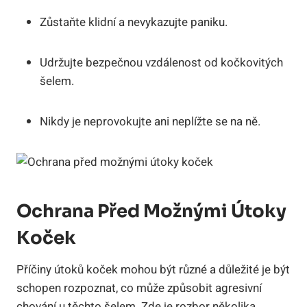
Zůstaňte klidní a nevykazujte paniku.
Udržujte bezpečnou vzdálenost od kočkovitých
šelem.
Nikdy je neprovokujte ani neplížte se na ně.
Ochrana Před Možnými Útoky
Koček
Příčiny útoků koček mohou být různé a důležité je být
schopen rozpoznat, co může způsobit agresivní
chování u těchto šelem. Zde je rozbor několika