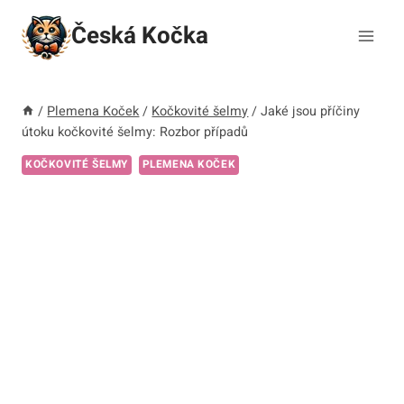
Přeskočit
Česká Kočka
na
obsah
/
Plemena Koček
/
Kočkovité šelmy
/
Jaké jsou příčiny
útoku kočkovité šelmy: Rozbor případů
KOČKOVITÉ ŠELMY
PLEMENA KOČEK