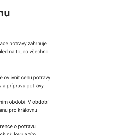
nu
mace potravy zahrnuje
hled na to, co všechno
 ovlivnit cenu potravy.
v a přípravu potravy
čním období. V období
menu pro královnu
rence o potravu
ch při lovu a tím