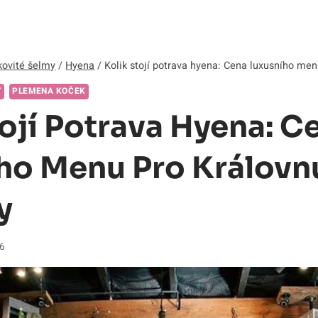
ovité šelmy
/
Hyena
/
Kolik stojí potrava hyena: Cena luxusního men
Y
PLEMENA KOČEK
tojí Potrava Hyena: C
ho Menu Pro Královn
y
26