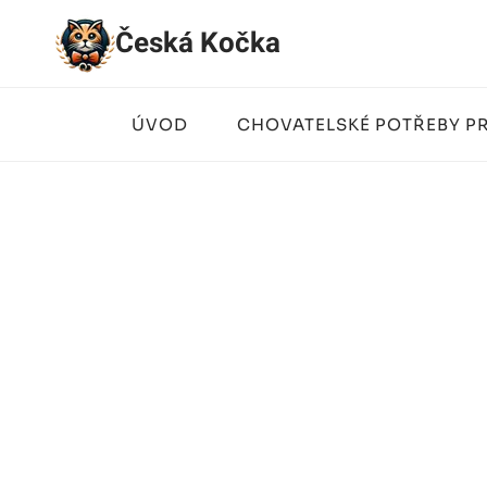
Přeskočit
Česká Kočka
na
obsah
ÚVOD
CHOVATELSKÉ POTŘEBY P