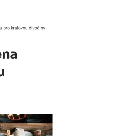
u pro královnu divočiny
ena
u