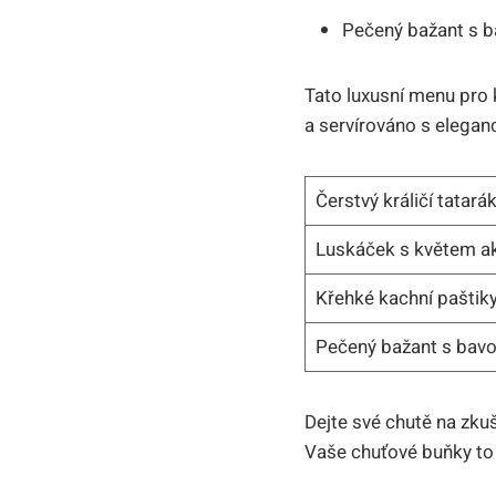
Pečený bažant s 
Tato luxusní menu pro k
a servírováno s elegan
Čerstvý králičí tatar
Luskáček s květem a
Křehké kachní pašti
Pečený bažant s bav
Dejte své chutě na zku
Vaše chuťové buňky to 