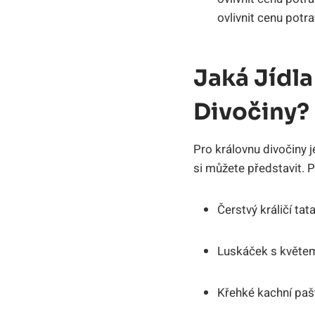
ovlivnit cenu potra
Jaká Jídl
Divočiny?
Pro královnu divočiny j
si můžete představit. P
Čerstvý králičí ta
Luskáček s květe
Křehké kachní pa