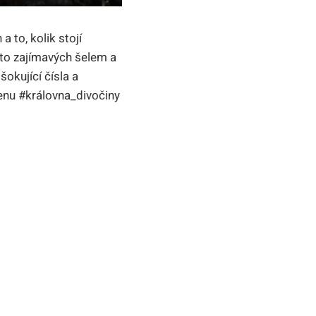
 to, kolik stojí
chto zajímavých šelem a
šokující čísla a
enu #královna_divočiny