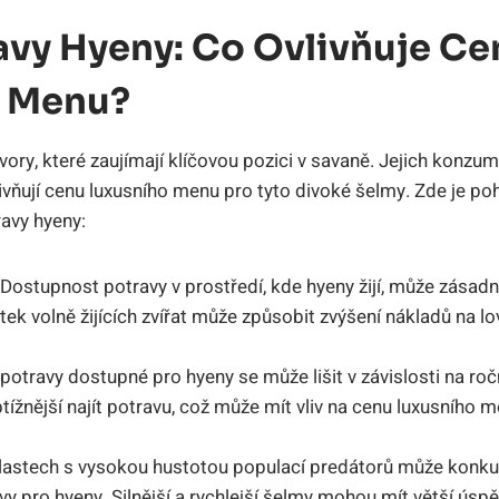
avy Hyeny: Co Ovlivňuje Ce
o Menu?
tvory, které zaujímají klíčovou pozici v savaně. Jejich konzu
livňují cenu luxusního menu pro tyto divoké šelmy. Zde je po
ravy hyeny:
Dostupnost potravy v prostředí, kde hyeny žijí, může zásadně
ek volně žijících zvířat může způsobit zvýšení nákladů na lo
potravy dostupné pro hyeny se může lišit v závislosti na ro
ížnější najít potravu, což může mít vliv na cenu luxusního 
astech s vysokou hustotou populací predátorů může konku
vy pro hyeny. Silnější a rychlejší šelmy mohou mít větší úspě