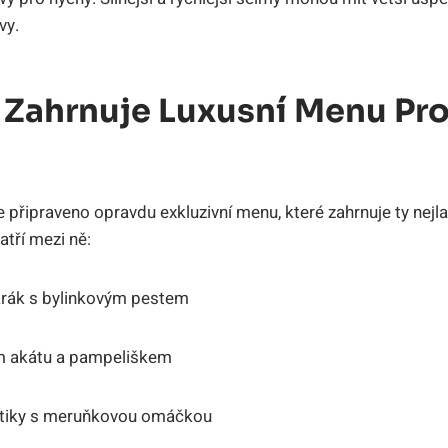
vy.
a Zahrnuje Luxusní Menu Pr
e připraveno opravdu exkluzivní menu, které zahrnuje ty nejl
atří mezi ně:
tarák s bylinkovým pestem
m akátu a pampeliškem
štiky s meruňkovou omáčkou