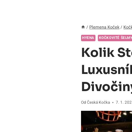
/
Plemena Koček
/
Kočk
HYENA
KOČKOVITÉ ŠELM
Kolik S
Luxusní
Divočin
Od
Česká Kočka
7. 1. 20