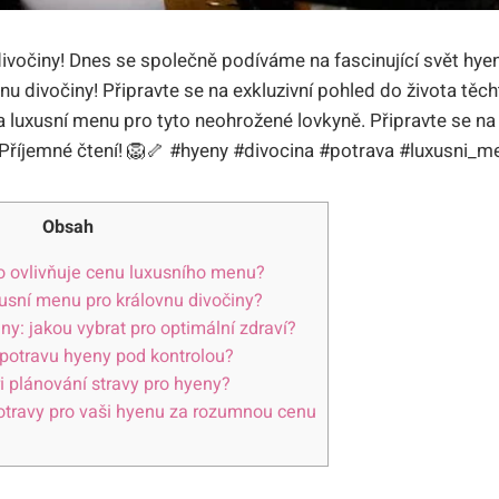
divočiny! Dnes se společně podíváme na fascinující svět hyen a
nu divočiny! Připravte se na exkluzivní pohled do života tě
 za luxusní menu pro tyto neohrožené lovkyně. Připravte se na 
Příjemné čtení! 🦁🦴 #hyeny #divocina #potrava #luxusni_m
Obsah
o ovlivňuje cenu luxusního menu?
xusní menu pro královnu divočiny?
ny: jakou vybrat pro optimální zdraví?
 potravu hyeny pod kontrolou?
ři plánování stravy pro hyeny?
otravy pro vaši hyenu za rozumnou cenu