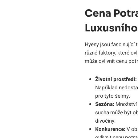
Cena Potr
Luxusníh
Hyeny jsou fascinující 
různé faktory, které ov
může ovlivnit cenu pot
Životní prostředí:
Například nedostat
pro tyto šelmy.
Sezóna:
Množství 
sucha může být obt
divočiny.
Konkurence:
V obl
ovlivnit cenu potra