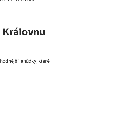
o Královnu
ahodnější lahůdky, které