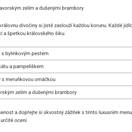
bavorským zelím a dušenými brambory
rálovnu divočiny si jistě zaslouží každou korunu. Každé jídlo
cí a špetkou královského šiku.
ák s bylinkovým pestem
kátu a pampeliškem
ky s meruňkovou omáčkou
orským zelím a dušenými brambory
šenost a dopřejte si skvostný zážitek s tímto luxusním menu
určitě ocení.