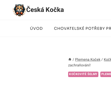
Přeskočit
Česká Kočka
na
obsah
ÚVOD
CHOVATELSKÉ POTŘEBY P
/
Plemena Koček
/
Kočk
zachraňování!
KOČKOVITÉ ŠELMY
PLEM