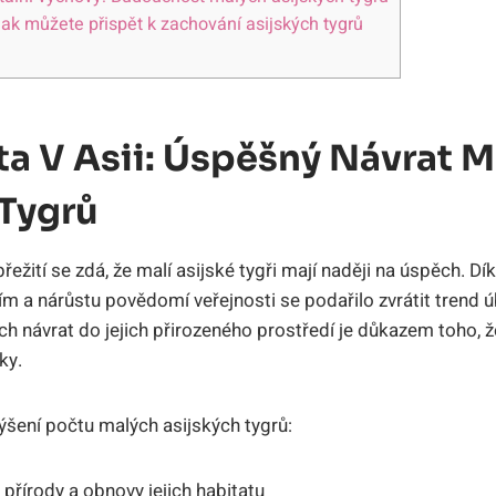
Jak můžete přispět k zachování asijských tygrů
ta V Asii: Úspěšný Návrat 
 Tygrů
přežití se⁣ zdá, že malí asijské tygři mají naději na úspěch. Dí
m a nárůstu povědomí‌ veřejnosti se podařilo zvrátit trend 
ch⁤ návrat do jejich přirozeného prostředí je důkazem toho, 
ky.
výšení počtu malých asijských‌ tygrů:
řírody a⁣ obnovy jejich habitatu