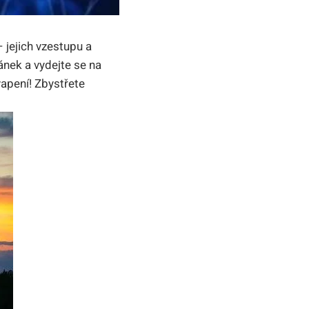
– jejich vzestupu a
ánek a vydejte ⁣se na
apení! ⁣Zbystřete