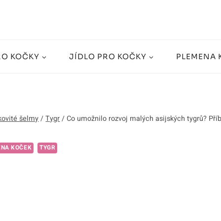
RO KOČKY
JÍDLO PRO KOČKY
PLEMENA 
ovité šelmy
/
Tygr
/
Co umožnilo rozvoj malých asijských tygrů? Příb
ENA KOČEK
TYGR