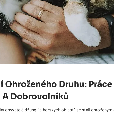
í⁣ Ohroženého Druhu: Práce
 A Dobrovolníků
odní obyvatelé ​džunglí a horských‌ oblastí, se stali‌ ohrožený