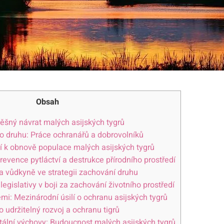
Obsah
spěšný návrat malých asijských tygrů
o druhu: Práce ochranářů a dobrovolníků
í k ‍obnově populace malých asijských tygrů
Prevence ‍pytláctví a destrukce přírodního prostředí
‍ a vůdkyně ve strategii zachování⁤ druhu
 legislativy v boji za zachování životního prostředí
:‍ Mezinárodní úsilí o ochranu asijských tygrů
udržitelný rozvoj a ochranu⁢ tigrů
tální výchovy: Budoucnost malých asijských tygrů