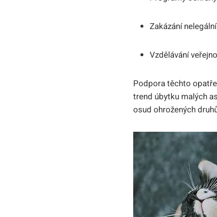
Zakázání ‌nelegáln
Vzdělávání ⁢veřejno
Podpora těchto opatření
trend ​úbytku malých as
osud ohrožených⁣ druhů 