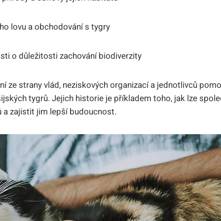
ího lovu a ‌obchodování s tygry
sti o důležitosti zachování biodiverzity
⁤ ze strany vlád, neziskových organizací⁤ a jednotlivců pomohl
ijských ⁤tygrů. Jejich historie je příkladem toho, jak lze spo
a​ zajistit jim lepší budoucnost.