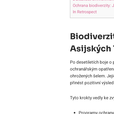
Ochrana biodiverzity: 
In Retrospect
Biodiverzi
Asijských
Po desetiletích⁤ boje o⁣ 
ochranářským ‌opatření
⁢ohrožených šelem. Jeji
⁤přinést pozitivní výsled
Tyto krokty vedly ke​ z
Programy ochrany p