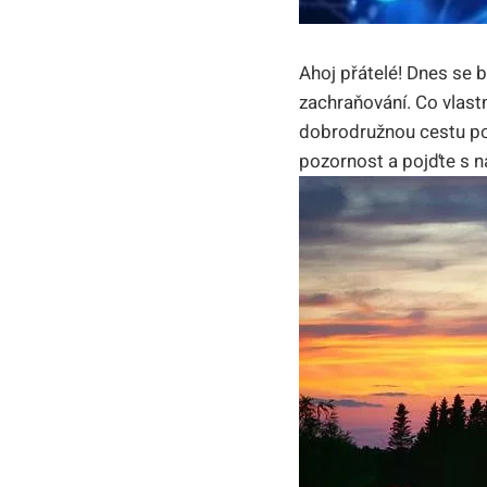
Ahoj ‌přátelé! Dnes se 
zachraňování. Co vlastn
dobrodružnou cestu ‌po 
pozornost⁤ a ⁢pojďte s