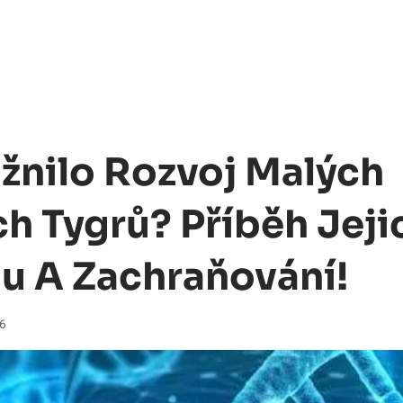
nilo Rozvoj Malých
ch Tygrů? Příběh Jeji
u A Zachraňování!
26