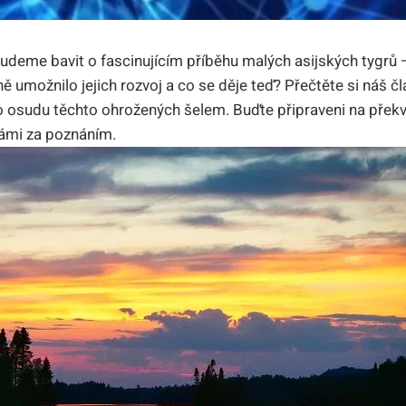
budeme bavit o fascinujícím ‍příběhu malých ⁣asijských tygrů 
ě umožnilo jejich rozvoj a co se děje teď? ⁢Přečtěte si náš čl
osudu těchto ohrožených šelem. Buďte⁤ připraveni⁢ na ⁢překv
 námi za poznáním.