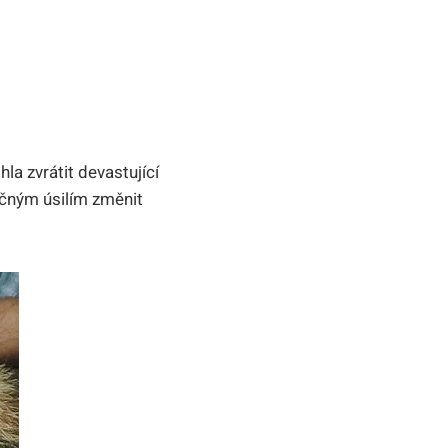
a zvrátit devastující⁣
lečným úsilím změnit