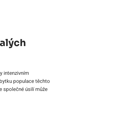
Malých
ky ⁢intenzivním
úbytku populace‌ těchto
že společné úsilí může