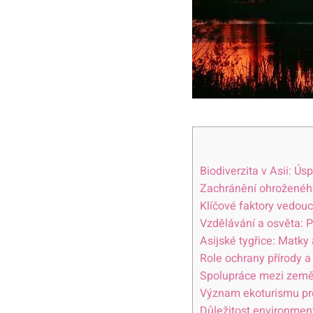
Biodiverzita v Asii: Ú
Zachránění⁣ ohroženéh
Klíčové faktory vedouc
Vzdělávání‍ a osvěta:⁢ 
Asijské ‍tygřice: Matky
Role ochrany přírody‍ a
Spolupráce mezi zeměmi
Význam ekoturismu⁢ pro 
Důležitost environmen