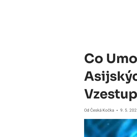
Co Umož
Asijský
Vzestup
Od
Česká Kočka
9. 5. 20