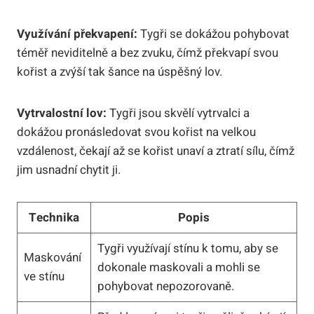
Využívání překvapení:
Tygři se dokážou pohybovat
téměř neviditelně a bez zvuku, čímž překvapí svou
kořist a zvýší tak šance na úspěšný lov.
Vytrvalostní lov:
Tygři jsou skvělí vytrvalci a
dokážou pronásledovat svou kořist na velkou
vzdálenost, čekají až se kořist unaví a ztratí sílu, čímž
jim usnadní chytit ji.
Technika
Popis
Tygři využívají stínu k tomu, aby se
Maskování
dokonale maskovali a mohli se
ve stínu
pohybovat nepozorovaně.