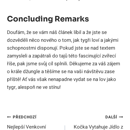
Concluding Remarks
Doufám, že se vám náš článek líbil a že jste se
dozvěděli něco nového o tom, jak tygři loví a jakými
schopnostmi disponují. Pokud jste se nad textem
zamysleli a zapátrali do tajů této fascinující zvířecí
říše, pak jsme svůj cíl splnili. Děkujeme za váš zájem
o krále džungle a těšíme se na vaši návštěvu zase
příště! Ať vás však nenapadne vydat se na lov jako
tygr, alespoň ne ve stínu!
Navigace
PŘEDCHOZÍ
DALŠÍ
Nejlepší Venkovní
Kočka Vytahuje Jídlo z
Pro