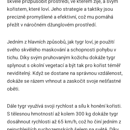
skvěle přizpůsobit prostředí, ve kterém žije, a svým
kořistem, které loví. Jeho strategie a taktiky jsou
precizně promyšlené a efektivní, což mu pomáhá
přežít v náročném džunglovém prostředí.
Jedním z hlavních způsobů, jak tygr loví, je použití
svého skvělého maskování a schopnosti pohybu v
tichu. Díky svým pruhovaným kožichu dokáže tygr
splynout s okolní vegetací a být tak pro kořist téměř
neviditelný. Když se dostane na správnou vzdálenost,
dokáže se rázem vrhnout a zaskočit svoje nešťastné
oběti.
Dále tygr využívá svoji rychlost a sílu k honění kořisti.
S tělesnou hmotností až kolem 300 kg dokáže tygr
dosáhnout rychlosti až 65 km/h, což ho činí jedním z
nejrychlejších suchozemských šelem na světě. Díky