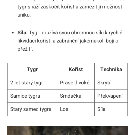
tygr snaží zaskočit kořist a zamezit jí možnost
úniku.
Síla:
Tygr používá svou ohromnou sílu k rychlé
likvidaci kořisti a zabránění jakémukoli boji o
přežití.
Tygr
Kořist
Technika
2 let starý tygr
Prase divoké
Skrytí
Samice tygra
Srndačka
Překvapení
Starý samec tygra
Los
Síla