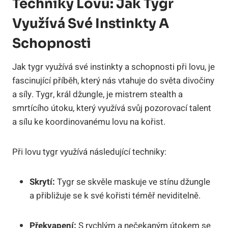
Techniky Lovu: Jak Tygr
Využívá Své Instinkty A
Schopnosti
Jak tygr využívá své instinkty a schopnosti při lovu, je
fascinující příběh, který nás vtahuje do světa divočiny
a síly. Tygr, král džungle, je mistrem stealth a
smrtícího útoku, který využívá svůj pozorovací talent
a sílu ke koordinovanému lovu na kořist.
Při lovu tygr využívá následující techniky:
Skrytí:
Tygr se skvěle maskuje ve stínu džungle
a přibližuje se k své kořisti téměř neviditelně.
Překvapení:
S rychlým a nečekaným útokem se