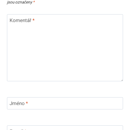
jsou označeny
*
Komentář
*
Jméno
*