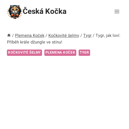
Přeskočit
Česká Kočka
na
obsah
/
Plemena Koček
/
Kočkovité šelmy
/
Tygr
/
Tygr, jak loví:
Příběh krále džungle ve stínu!
KOČKOVITÉ ŠELMY
PLEMENA KOČEK
TYGR