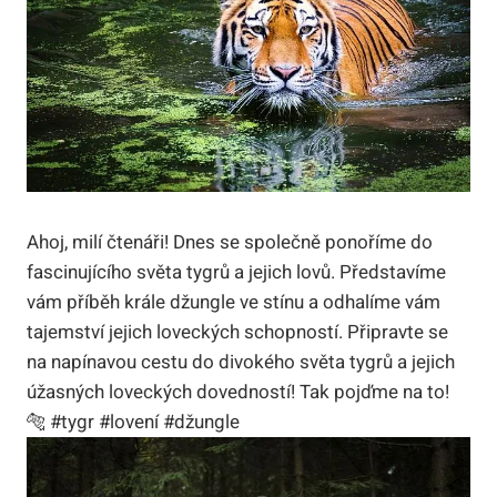
Ahoj, milí čtenáři! Dnes se společně ponoříme do
fascinujícího světa tygrů a jejich lovů. Představíme
vám příběh krále džungle ve stínu a odhalíme vám
tajemství jejich loveckých schopností. Připravte se
na napínavou cestu do divokého světa tygrů a jejich
úžasných loveckých dovedností! Tak pojďme na to!
🐅 #tygr #lovení #džungle