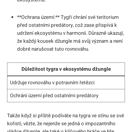
**Ochrana území:** Tygři chrání své teritorium
před ostatními predátory, což zase přispívá k
udržení ekosystému v harmonii. Důrazně ukazují,
že každý kousek džungle má svůj význam a není
dobré narušovat tuto rovnováhu.
Důležitost tygra v ekosystému džungle
Udržuje rovnováhu v potravním řetězci
Ochrání území před ostatními predátory
Takže když si příště podíváte na tygra ve stínu se své
kořisti, vězte, že nejenže se jedná o impozantního
vládce džungle, ale také o klíčového hráče ve hře