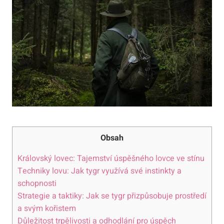
Obsah
Královský lovec: Tajemství úspěšného lovce ve stínu
Techniky lovu: Jak tygr využívá své instinkty a
schopnosti
Strategie a taktiky: Jak se tygr přizpůsobuje prostředí
a svým kořistem
Důležitost trpělivosti a odhodlání pro úspěch