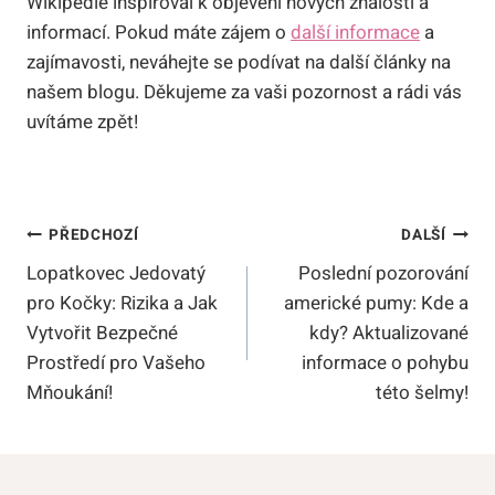
Wikipedie inspiroval k objevení nových znalostí a
informací. Pokud máte zájem o
další informace
a
zajímavosti, neváhejte se podívat na další články na
našem blogu. Děkujeme za vaši pozornost a rádi vás
uvítáme zpět!
Navigace
PŘEDCHOZÍ
DALŠÍ
Lopatkovec Jedovatý
Poslední pozorování
Pro
pro Kočky: Rizika a Jak
americké pumy: Kde a
Příspěvek
Vytvořit Bezpečné
kdy? Aktualizované
Prostředí pro Vašeho
informace o pohybu
Mňoukání!
této šelmy!