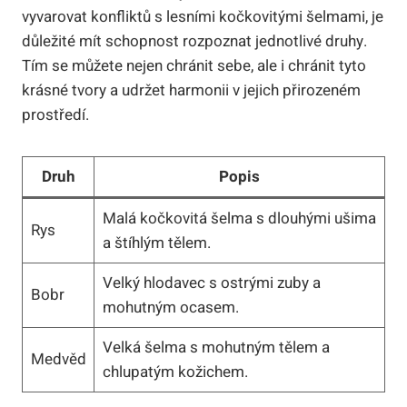
vyvarovat konfliktů s lesními kočkovitými šelmami, je
důležité mít schopnost rozpoznat jednotlivé druhy.
Tím se můžete nejen chránit sebe, ale i chránit tyto
krásné tvory a udržet harmonii v jejich přirozeném
prostředí.
Druh
Popis
Malá kočkovitá šelma s dlouhými ušima
Rys
a štíhlým tělem.
Velký hlodavec s ostrými zuby a
Bobr
mohutným ocasem.
Velká šelma s mohutným tělem a
Medvěd
chlupatým kožichem.