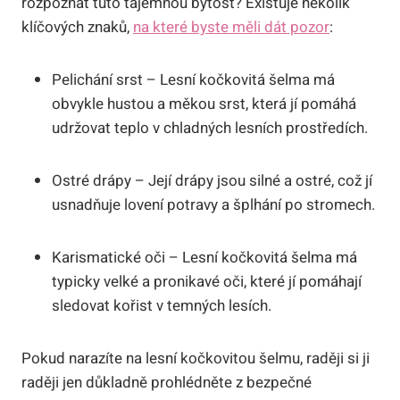
rozpoznat tuto tajemnou bytost? Existuje několik
klíčových znaků,
na které byste měli dát pozor
:
Pelichání srst – Lesní kočkovitá šelma má
obvykle hustou a měkou srst, která jí pomáhá
udržovat teplo v chladných lesních prostředích.
Ostré drápy – Její drápy jsou silné a ostré, což jí
usnadňuje lovení potravy a šplhání po stromech.
Karismatické oči – Lesní kočkovitá šelma má
typicky velké a pronikavé oči, které jí pomáhají
sledovat kořist v temných lesích.
Pokud narazíte na lesní kočkovitou šelmu, raději si ji
raději jen důkladně prohlédněte z bezpečné