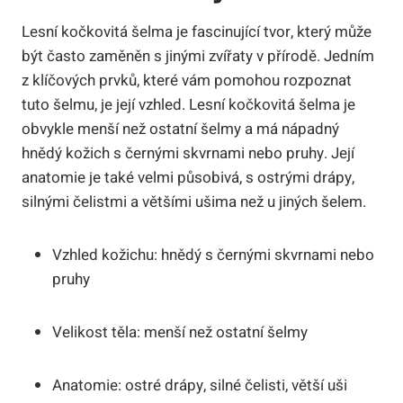
Lesní kočkovitá šelma je fascinující tvor, který může
být často zaměněn s jinými zvířaty v přírodě. Jedním
z klíčových prvků, které vám pomohou rozpoznat
tuto šelmu, je její vzhled. Lesní kočkovitá šelma je
obvykle menší než ostatní šelmy a má nápadný
hnědý kožich s černými skvrnami nebo pruhy. Její
anatomie je také velmi působivá, s ostrými drápy,
silnými čelistmi a většími ušima než u jiných šelem.
Vzhled kožichu: hnědý s černými skvrnami nebo
pruhy
Velikost těla: menší než ostatní šelmy
Anatomie: ostré drápy, silné čelisti, větší uši