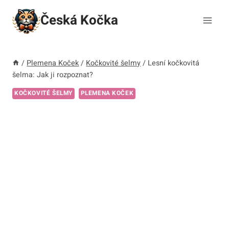
Přeskočit
Česká Kočka
na
obsah
/
Plemena Koček
/
Kočkovité šelmy
/
Lesní kočkovitá
šelma: Jak ji rozpoznat?
KOČKOVITÉ ŠELMY
PLEMENA KOČEK