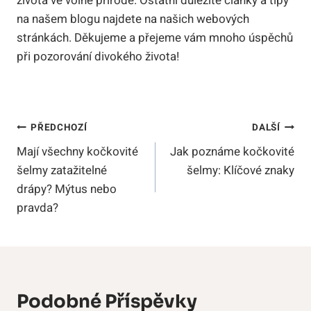
života ve volné přírodě. Ostatní důležité články a tipy
na našem blogu najdete na našich webových
stránkách. Děkujeme a přejeme vám mnoho úspěchů
při pozorování divokého života!
Navigace
PŘEDCHOZÍ
DALŠÍ
Mají všechny kočkovité
Jak poznáme kočkovité
Pro
šelmy zatažitelné
šelmy: Klíčové znaky
Příspěvek
drápy? Mýtus nebo
pravda?
Podobné Příspěvky