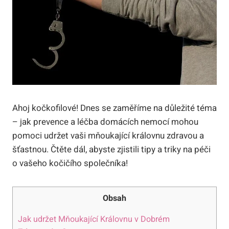
Ahoj kočkofilové! Dnes se zaměříme na důležité téma
– jak prevence a léčba domácích nemocí mohou
pomoci udržet vaši mňoukající královnu zdravou a
šťastnou. Čtěte dál, abyste zjistili tipy a triky na péči
o vašeho kočičího společníka!
Obsah
Jak udržet Mňoukající Královnu v Dobrém