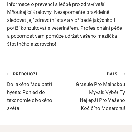
informace o prevenci a léčbě pro zdraví vaší
Mňoukající Královny. Nezapomeňte pravidelně
sledovat její zdravotní stav a v případě jakýchkoli
potíží konzultovat s veterinářem. Profesionální péče
a pozornost vám pomůže udržet vašeho mazlíčka
šťastného a zdravého!
Navigace
PŘEDCHOZÍ
DALŠÍ
Do jakého řádu patří
Granule Pro Mainskou
Pro
hyena: Pohled do
Mývalí: Výběr Ty
Příspěvek
taxonomie divokého
Nejlepší Pro Vašeho
světa
Kočičího Monarchu!