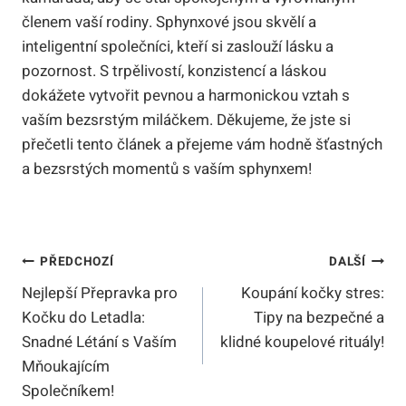
členem vaší rodiny. Sphynxové jsou skvělí a
inteligentní společníci, kteří si zaslouží lásku a
pozornost. S trpělivostí, konzistencí a láskou
dokážete vytvořit pevnou a harmonickou vztah s
vaším bezsrstým miláčkem. Děkujeme, že jste si
přečetli tento článek a přejeme vám hodně šťastných
a bezsrstých momentů s vaším sphynxem!
Navigace
PŘEDCHOZÍ
DALŠÍ
Nejlepší Přepravka pro
Koupání kočky stres:
Pro
Kočku do Letadla:
Tipy na bezpečné a
Příspěvek
Snadné Létání s Vaším
klidné koupelové rituály!
Mňoukajícím
Společníkem!