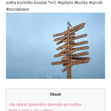
světa kočičího kouzla! 🐾🐱 #sphynx #kočky #výcvik
#socializace
Obsah
Jak vybrat správného špenáče pro rodinu
Péče o kůži a uši u sfingy