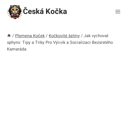
Přeskočit
Česká Kočka
na
obsah
/
Plemena Koček
/
Kočkovité šelmy
/
Jak vychovat
sphynx: Tipy a Triky Pro Výcvik a Socializaci Bezsrstého
Kamaráda