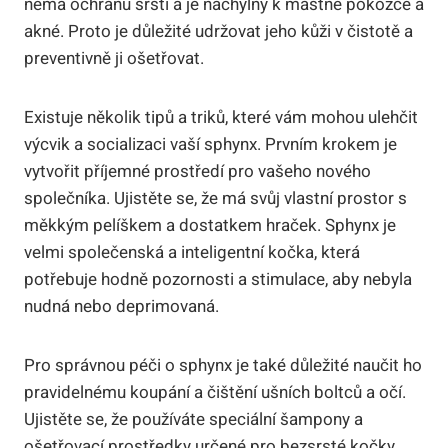
nemá ochranu srsti a je náchylný k mastné pokožce a
akné. Proto je důležité udržovat jeho kůži v čistotě a
preventivně ji ošetřovat.
Existuje několik tipů a triků, které vám mohou ulehčit
výcvik a socializaci vaší sphynx. Prvním krokem je
vytvořit příjemné prostředí pro vašeho nového
společníka. Ujistěte se, že má svůj vlastní prostor s
měkkým pelíškem a dostatkem hraček. Sphynx je
velmi společenská a inteligentní kočka, která
potřebuje hodně pozornosti a stimulace, aby nebyla
nudná nebo deprimovaná.
Pro správnou péči o sphynx je také důležité naučit ho
pravidelnému koupání a čištění ušních boltců a očí.
Ujistěte se, že používáte speciální šampony a
ošetřovací prostředky určené pro bezsrsté kočky,