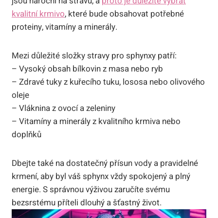
jsou nároční na stravu, a
proto je důležité vybrat
kvalitní krmivo
, které bude obsahovat potřebné
proteiny, vitamíny a minerály.
Mezi důležité složky stravy pro sphynxy patří:
– Vysoký obsah bílkovin z masa nebo ryb
– Zdravé tuky z kuřecího tuku, lososa nebo olivového
oleje
– Vláknina z ovocí a zeleniny
– Vitamíny a minerály z kvalitního krmiva nebo
doplňků
Dbejte také na dostatečný přísun vody a pravidelné
krmení, aby byl váš sphynx vždy spokojený a plný
energie. S správnou výživou zaručíte svému
bezsrstému příteli dlouhý a šťastný život.