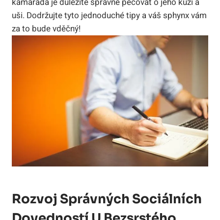
kamaráda je důležité správně pečovat o jeho kůži a
uši. Dodržujte tyto jednoduché tipy a váš sphynx vám
za to bude vděčný!
Rozvoj Správných Sociálních
Dovedností U Bezsrstého