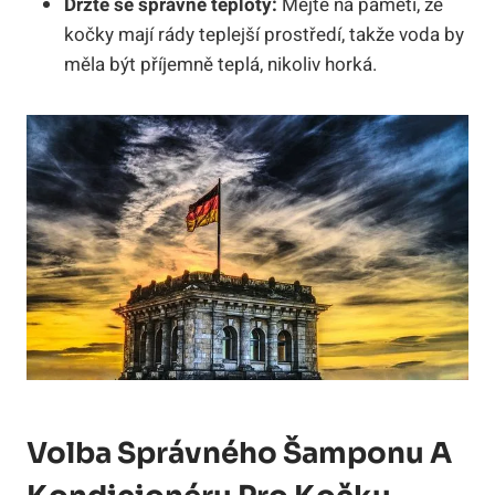
Držte se správné teploty:
Mějte na paměti, že
kočky mají rády teplejší prostředí, takže voda by
měla být příjemně teplá, nikoliv horká.
Volba Správného Šamponu A