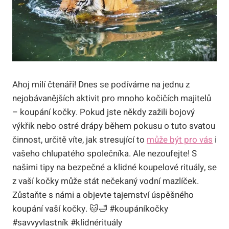
Ahoj milí čtenáři! Dnes se podíváme na jednu z
nejobávanějších aktivit pro mnoho kočičích majitelů
– koupání kočky. Pokud jste někdy zažili bojový
výkřik nebo ostré drápy během pokusu o tuto svatou
činnost, určitě víte, jak stresující to
může být pro vás
i
vašeho chlupatého společníka. Ale nezoufejte! S
našimi tipy na bezpečné a klidné koupelové rituály, se
z vaší kočky může stát nečekaný vodní mazlíček.
Zůstaňte s námi a objevte tajemství úspěšného
koupání vaší kočky. 🐱🛁 #koupáníkočky
#savvyvlastník #klidnérituály