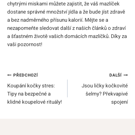
chytrými miskami můžete zajistit, že váš mazlíček
dostane správné množství jídla a že bude jíst zdravě
a bez nadměrného přísunu kalorií. Mějte se a
nezapomeňte sledovat další z našich článků o zdraví
a šťastném životě vašich domácích mazlíčků. Díky za
vaši pozornost!
Navigace
PŘEDCHOZÍ
DALŠÍ
Koupání kočky stres:
Jsou ličky kočkovité
Pro
Tipy na bezpečné a
šelmy? Překvapivé
Příspěvek
klidné koupelové rituály!
spojení