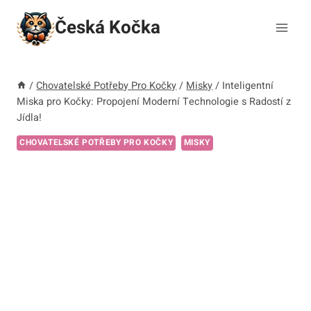
Přeskočit
Česká Kočka
na
obsah
/
Chovatelské Potřeby Pro Kočky
/
Misky
/
Inteligentní
Miska pro Kočky: Propojení Moderní Technologie s Radostí z
Jídla!
CHOVATELSKÉ POTŘEBY PRO KOČKY
MISKY