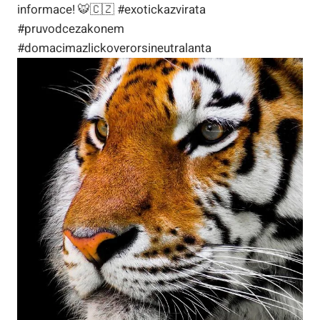
informace! 🐯🇨🇿 #exotickazvirata
#pruvodcezakonem
#domacimazlickoverorsineutralanta