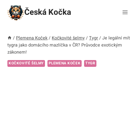
Přeskočit
Česká Kočka
na
obsah
/
Plemena Koček
/
Kočkovité šelmy
/
Tygr
/
Je legální mít
tygra jako domácího mazlíčka v ČR? Průvodce exotickým
zákonem!
KOČKOVITÉ ŠELMY
PLEMENA KOČEK
TYGR