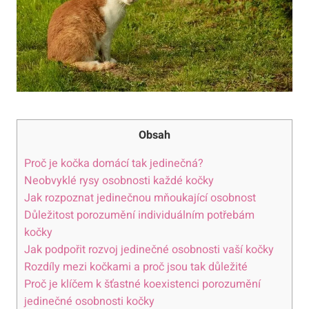
Obsah
Proč je kočka domácí tak jedinečná?
Neobvyklé rysy osobnosti každé kočky
Jak rozpoznat jedinečnou mňoukající osobnost
Důležitost porozumění individuálním potřebám
kočky
Jak podpořit rozvoj jedinečné osobnosti vaší kočky
Rozdíly mezi kočkami a proč jsou tak důležité
Proč je klíčem k šťastné koexistenci porozumění
jedinečné osobnosti kočky