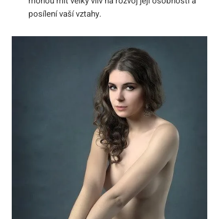
mohou mít velký vliv na rozvoj její osobnosti a
posílení vaší vztahy.