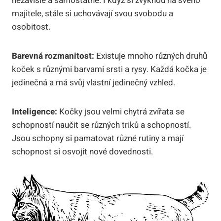
nezávislé a samostatné. I když si zvyknou na svého
majitele, stále si uchovávají svou svobodu a
osobitost.
Barevná rozmanitost:
Existuje mnoho různých druhů
koček s různými barvami srsti a rysy. Každá kočka je
jedinečná a má svůj vlastní jedinečný vzhled.
Inteligence:
Kočky jsou velmi chytrá zvířata se
schopností naučit se různých triků a schopností.
Jsou schopny si pamatovat různé rutiny a mají
schopnost si osvojit nové dovednosti.