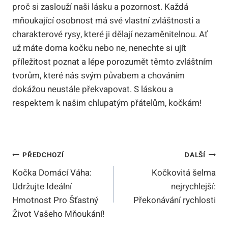
proč si zaslouží naši lásku a pozornost. Každá
mňoukající osobnost má své vlastní zvláštnosti a
charakterové rysy, které ji dělají nezaměnitelnou. Ať
už máte doma kočku nebo ne, nenechte si ujít
příležitost poznat a lépe porozumět těmto zvláštním
tvorům, které nás svým půvabem a chováním
dokážou neustále překvapovat. S láskou a
respektem k našim chlupatým přátelům, kočkám!
Navigace
PŘEDCHOZÍ
DALŠÍ
Kočka Domácí Váha:
Kočkovitá šelma
Pro
Udržujte Ideální
nejrychlejší:
Příspěvek
Hmotnost Pro Šťastný
Překonávání rychlosti
Život Vašeho Mňoukání!